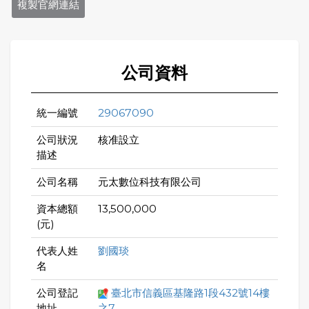
複製官網連結
公司資料
統一編號
29067090
公司狀況
核准設立
描述
公司名稱
元太數位科技有限公司
資本總額
13,500,000
(元)
代表人姓
劉國琰
名
公司登記
臺北市信義區基隆路1段432號14樓
地址
之7