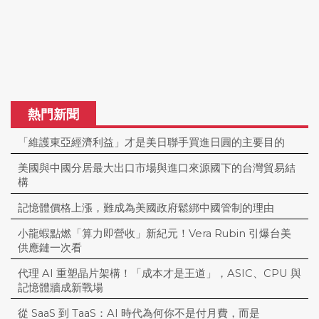
熱門新聞
「維護東亞經濟利益」才是美日聯手買進日圓的主要目的
美國與中國分居最大出口市場與進口來源國下的台灣貿易結
構
記憶體價格上漲，難成為美國政府鬆綁中國管制的理由
小龍蝦點燃「算力即營收」新紀元！Vera Rubin 引爆台美
供應鏈一次看
代理 AI 重塑晶片架構！「成本才是王道」，ASIC、CPU 與
記憶體牆成新戰場
從 SaaS 到 TaaS：AI 時代為何你不是付月費，而是