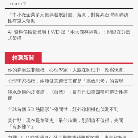
Token？
「中小微企業多元振興發展計畫」落實，對提高台灣經濟韌
性有重大幫助
AI 資料傳輸量暴增！WD 談「兩大儲存挑戰」：關鍵在分層
式架構
精選新聞
你的夢境並非隨機，心理學家：大腦在睡眠中「改寫現實」
心理學家揭密，兩種健忘習慣其實是「高效思考」的表現
淡水魚類的皮膚癌，《自然》：目前已知第四種可傳染性癌
症
全球首個 3D 熱隱形斗篷問世，紅外線相機也偵測不到
黃仁勳：現在是創業史上最佳時機，別問值不值得，先問
「有多難？」
中國 DUV 交貨消息引發半導體連鎖殺盤效應，專家解析真