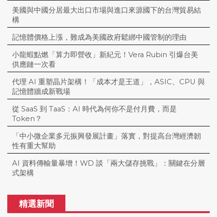
美國與中國分居最大出口市場與進口來源國下的台灣貿易結
構
記憶體價格上漲，難成為美國政府鬆綁中國管制的理由
小龍蝦點燃「算力即營收」新紀元！Vera Rubin 引爆台美
供應鏈一次看
代理 AI 重塑晶片架構！「成本才是王道」，ASIC、CPU 與
記憶體牆成新戰場
從 SaaS 到 TaaS：AI 時代為何你不是付月費，而是
Token？
「中小微企業多元振興發展計畫」落實，對提高台灣經濟韌
性有重大幫助
AI 資料傳輸量暴增！WD 談「兩大儲存挑戰」：關鍵在分層
式架構
精選新聞