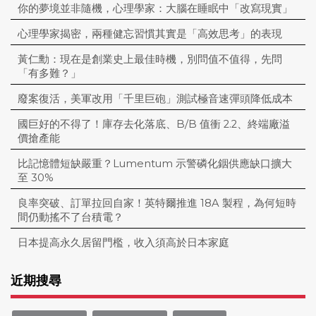
你的夢境並非隨機，心理學家：大腦在睡眠中「改寫現實」
心理學家揭密，兩種健忘習慣其實是「高效思考」的表現
黃仁勳：現在是創業史上最佳時機，別問值不值得，先問
「有多難？」
廢案復活，美軍改用「千里巨砲」測試極音速彈頭降低成本
國巨好的不得了！庫存去化落底、B/B 值衝 2.2、終端廠溢
價搶產能
比記憶體短缺嚴重？Lumentum 示警磷化銦供應缺口擴大
至 30%
良率突破、訂單拉回自家！英特爾推進 18A 製程，為何短時
間仍動搖不了台積電？
日本提高永久居留門檻，收入須高於日本家庭
近期搜尋