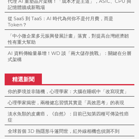
代理 AI 重塑晶片架構！「成本才是王道」，ASIC、CPU 與
記憶體牆成新戰場
從 SaaS 到 TaaS：AI 時代為何你不是付月費，而是
Token？
「中小微企業多元振興發展計畫」落實，對提高台灣經濟韌
性有重大幫助
AI 資料傳輸量暴增！WD 談「兩大儲存挑戰」：關鍵在分層
式架構
精選新聞
你的夢境並非隨機，心理學家：大腦在睡眠中「改寫現實」
心理學家揭密，兩種健忘習慣其實是「高效思考」的表現
淡水魚類的皮膚癌，《自然》：目前已知第四種可傳染性癌
症
全球首個 3D 熱隱形斗篷問世，紅外線相機也偵測不到