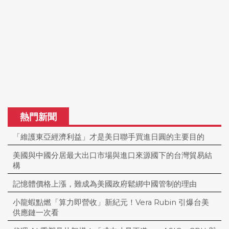
熱門新聞
「維護東亞經濟利益」才是美日聯手買進日圓的主要目的
美國與中國分居最大出口市場與進口來源國下的台灣貿易結
構
記憶體價格上漲，難成為美國政府鬆綁中國管制的理由
小龍蝦點燃「算力即營收」新紀元！Vera Rubin 引爆台美
供應鏈一次看