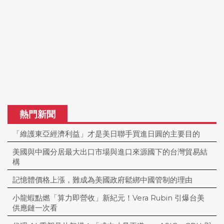
熱門新聞
「維護東亞經濟利益」才是美日聯手買進日圓的主要目的
美國與中國分居最大出口市場與進口來源國下的台灣貿易結
構
記憶體價格上漲，難成為美國政府鬆綁中國管制的理由
小龍蝦點燃「算力即營收」新紀元！Vera Rubin 引爆台美
供應鏈一次看