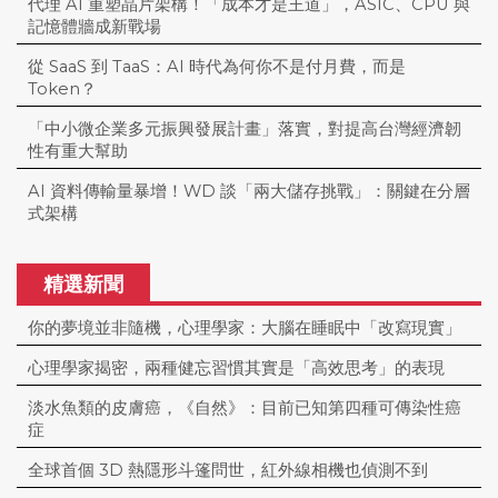
代理 AI 重塑晶片架構！「成本才是王道」，ASIC、CPU 與
記憶體牆成新戰場
從 SaaS 到 TaaS：AI 時代為何你不是付月費，而是
Token？
「中小微企業多元振興發展計畫」落實，對提高台灣經濟韌
性有重大幫助
AI 資料傳輸量暴增！WD 談「兩大儲存挑戰」：關鍵在分層
式架構
精選新聞
你的夢境並非隨機，心理學家：大腦在睡眠中「改寫現實」
心理學家揭密，兩種健忘習慣其實是「高效思考」的表現
淡水魚類的皮膚癌，《自然》：目前已知第四種可傳染性癌
症
全球首個 3D 熱隱形斗篷問世，紅外線相機也偵測不到