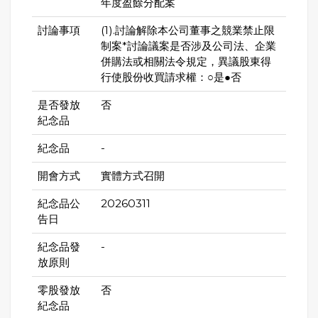
年度盈餘分配案
討論事項
(1).討論解除本公司董事之競業禁止限
制案*討論議案是否涉及公司法、企業
併購法或相關法令規定，異議股東得
行使股份收買請求權：○是●否
是否發放
否
紀念品
紀念品
-
開會方式
實體方式召開
紀念品公
20260311
告日
紀念品發
-
放原則
零股發放
否
紀念品