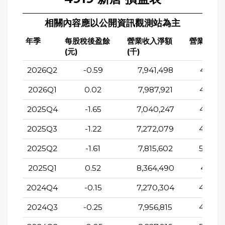
相關內容應以公開資訊觀測站為主
年季
每股稅後盈餘
營業收入淨額
營業成本(
(元)
(千)
2026Q2
-0.59
7,941,498
4,921,
2026Q1
0.02
7,987,921
4,845,
2025Q4
-1.65
7,040,247
4,627,
2025Q3
-1.22
7,272,079
4,675,
2025Q2
-1.61
7,815,602
5,087,
2025Q1
0.52
8,364,490
4,913,
2024Q4
-0.15
7,270,304
4,500,
2024Q3
-0.25
7,956,815
4,984,