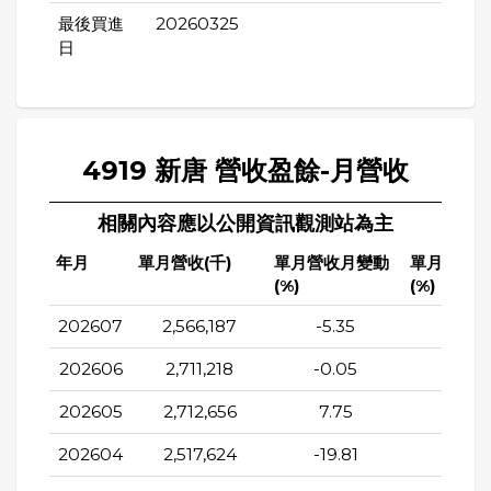
最後買進
20260325
日
4919 新唐 營收盈餘-月營收
相關內容應以公開資訊觀測站為主
年月
單月營收(千)
單月營收月變動
單月營收
(%)
(%)
202607
2,566,187
-5.35
7.92
202606
2,711,218
-0.05
1.16
202605
2,712,656
7.75
2.09
202604
2,517,624
-19.81
1.59