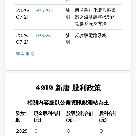
2026-
I933204
發
用於最佳化環形振盪
07-21
明
器之溫度調整機制的
電腦系統及方法
2026-
I933361
發
反攻擊電路系統
07-21
明
查看更多
4919 新唐 股利政策
相關內容應以公開資訊觀測站為主
發放年
現金股利合計
股票股利合計
股利合計
度
(元)
(元)
(元)
2025
0
0
0