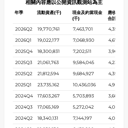
相關內容應以公開資訊觀測站為主
年季
流動資產(千)
現金及約當現金
應收帳款
(千)
合計(千)
2026Q2
19,770,761
7,463,701
4,353,28
2026Q1
19,022,177
7,068,930
4,678,21
2025Q4
18,300,831
7,202,511
3,964,08
2025Q3
21,061,763
9,584,045
4,239,30
2025Q2
21,812,594
9,684,927
4,352,771
2025Q1
23,735,162
10,436,036
4,983,315
2024Q4
17,603,267
5,703,893
3,604,26
2024Q3
17,065,169
5,272,042
4,012,88
2024Q2
18,340,131
7,144,197
4,014,94