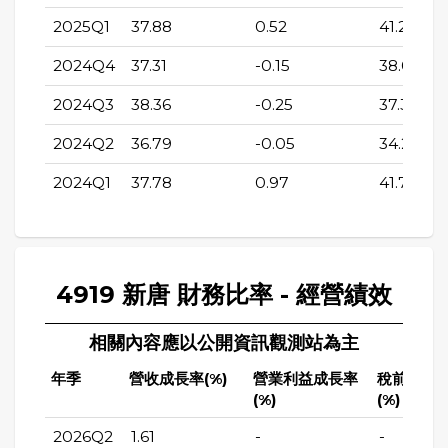
2025Q1
37.88
0.52
41.26
2024Q4
37.31
-0.15
38.09
2024Q3
38.36
-0.25
37.35
2024Q2
36.79
-0.05
34.29
2024Q1
37.78
0.97
41.73
4919 新唐 財務比率 - 經營績效
相關內容應以公開資訊觀測站為主
年季
營收成長率(%)
營業利益成長率
稅前純益
(%)
(%)
2026Q2
1.61
-
-