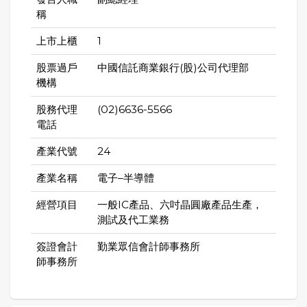
稱
上市上櫃
1
股票過戶
中國信託商業銀行(股)公司代理部
機構
股務代理
(02)6636-5566
電話
產業代號
24
產業名稱
電子–半導體
經營項目
一般IC產品、六吋晶圓廠產品生產，
測試及代工業務
簽證會計
勤業眾信會計師事務所
師事務所