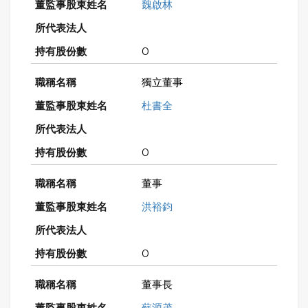
魏啟林
0
獨立董事
杜書全
0
董事
洪裕鈞
0
董事長
蘇源茂