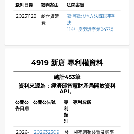
裁判日期
裁判案由
法院案號
20251128
給付資遣
臺灣臺北地方法院民事判
費
決
114年度勞訴字第247號
4919 新唐 專利權資料
總計453筆
資料來源為：經濟部智慧財產局開放資料
API。
公開公
公開公告號
專
專利名稱
告日期
利
類
別
2026-
202632509
發
頻率調整裝置及頻率