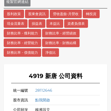
複製官網連結
股利政策
股東會資訊
營收盈餘-月營收
轉投資
現金流量表
損益表
本益比
資產負債表
財務比率 - 獲利能力
財務比率 - 經營績效
財務比率 - 經營能力
財務比率 - 財務結構
財務比率 - 償債能力
淨值比
4919 新唐 公司資料
統一編號
28112646
股市資訊
點我開啟
公司狀況
核准設立