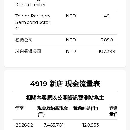
Korea Limited
Tower Partners
NTD
49
Semiconductor
Co.
松勇公司
NTD
3,850
芯唐香港公司
NTD
107,399
4919 新唐 現金流量表
相關內容應以公開資訊觀測站為主
年季
現金及約當現金
稅前純益(千)
營業活動
(千)
量(千)
2026Q2
7,463,701
-120,953
238,1