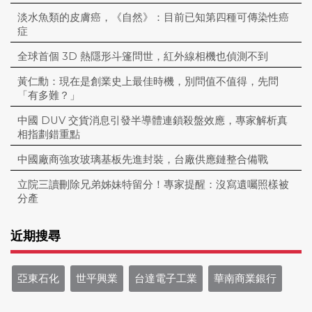
淡水魚類的皮膚癌，《自然》：目前已知第四種可傳染性癌
症
全球首個 3D 熱隱形斗篷問世，紅外線相機也偵測不到
黃仁勳：現在是創業史上最佳時機，別問值不值得，先問
「有多難？」
中國 DUV 交貨消息引發半導體連鎖殺盤效應，專家解析真
相指劃錯重點
中國廠商強攻玻璃基板先進封裝，台廠供應鏈整合備戰
立院三讀刪除兄弟姊妹特留分！專家提醒：沒寫遺囑照樣被
分產
近期搜尋
亞東石化
世平興業
台達電子工業
華南商業銀行