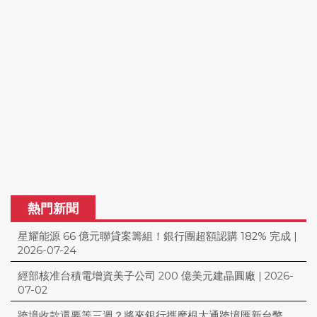
熱門新聞
星耀能源 66 億元聯貸案籌組！銀行團超額認購 182% 完成
|
2026-07-24
經部核准台積電增資美子公司 200 億美元建晶圓廠
|
2026-
07-02
跨境收款還要等三週？將來銀行攜摩根大通跨境匯新台幣