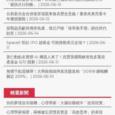
「最快次日到帳」
|
2026-06-15
台新新光金合併後首場股東會具歷史意義！董座吳東亮看今
年審慎樂觀
|
2026-06-12
迎戰超高齡與傳承焦慮，億元戶掀「保單換手潮」鎖住跨代
財富
|
2026-06-14
SpaceX 世紀 IPO 超吸金 可能推動美元走強？
|
2026-06-
11
黃仁勳點名實體 AI 機器人來了！兆豐美國戰略智造多重資
產基金 6/15 開募
|
2026-06-11
無懼千點震撼彈！大華銀揭假摔真洗盤真相「00918 總報酬
飆近 200%」
|
2026-06-10
精選新聞
你的夢境並非隨機，心理學家：大腦在睡眠中「改寫現實」
心理學家揭密，兩種健忘習慣其實是「高效思考」的表現