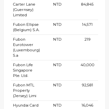
Carter Lane
NTD
84,845
(Guernsey)
Limited
Fubon Ellipse
NTD
14,571
(Belgium) S.A.
Fubon
NTD
219
Eurotower
(Luxembourg)
S.a
Fubon Life
NTD
40,000
Singapore
Pte. Ltd.
Fubon MTL
NTD
92,581
Property
(Jersey) Limi
Hyundai Card
NTD
16,046