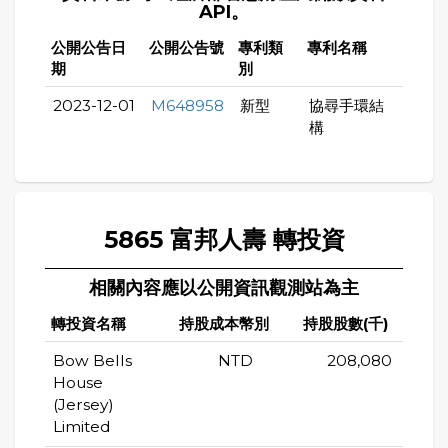
API。
公開公告日
公開公告號
專利類
專利名稱
期
別
2023-12-01
M648958
新型
協尋手環結
構
5865 富邦人壽 轉投資
相關內容應以公開資訊觀測站為主
轉投資名稱
持股成本幣別
持股股數(千)
持
Bow Bells
NTD
208,080
House
(Jersey)
Limited