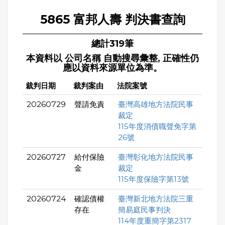
5865 富邦人壽 判決書查詢
總計319筆
本資料以 公司名稱 自動搜尋彙整, 正確性仍
應以資料來源單位為準。
裁判日期
裁判案由
法院案號
20260729
聲請免責
臺灣高雄地方法院民事
裁定
115年度消債職聲免字第
26號
20260727
給付保險
臺灣彰化地方法院民事
金
裁定
115年度保險字第13號
20260724
確認債權
臺灣新北地方法院三重
存在
簡易庭民事判決
114年度重簡字第2317