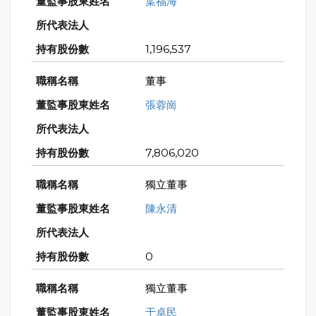
葉福海
1,196,537
董事
張蓉崗
7,806,020
獨立董事
陳永清
0
獨立董事
于卓民