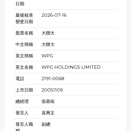
日期
最後核准
2026-07-16
變更日期
股票名稱
大聯大
中文簡稱
大聯大
英文簡稱
WPG
英文名稱
WPG HOLDINGS LIMITED
電話
2191-0068
上市日期
20051109
總經理
張蓉崗
發言人
袁興文
發言人職
副總
稱