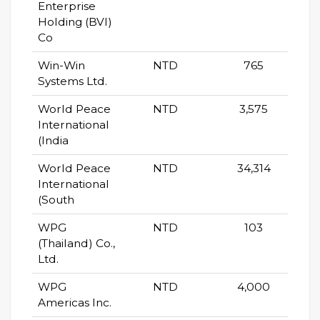
Enterprise
Holding (BVI)
Co
Win-Win
NTD
765
Systems Ltd.
World Peace
NTD
3,575
International
(India
World Peace
NTD
34,314
International
(South
WPG
NTD
103
(Thailand) Co.,
Ltd.
WPG
NTD
4,000
Americas Inc.