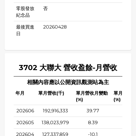
零股發放
否
紀念品
最後買進
20260428
日
3702 大聯大 營收盈餘-月營收
相關內容應以公開資訊觀測站為主
年月
單月營收(千)
單月營收月變動
單月營收
(%)
(%)
202606
192,916,333
39.77
131.8
202605
138,023,979
8.39
82.9
202604
127,337,859
-10.1
38.7