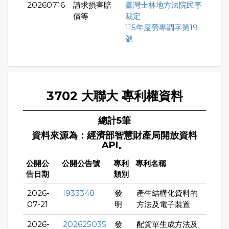
20260716
請求損害賠
臺灣士林地方法院民事
償等
裁定
115年度勞專調字第19
號
3702 大聯大 專利權資料
總計5筆
資料來源為：經濟部智慧財產局開放資料
API。
公開公
公開公告號
專利
專利名稱
告日期
類別
2026-
I933348
發
產生結構化資料的
07-21
明
方法及電子裝置
2026-
202625035
發
配貨單生成方法及