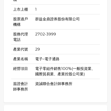
上市上櫃
1
股票過戶
群益金鼎證券股份有限公司
機構
股務代理
2702-3999
電話
產業代號
29
產業名稱
電子–電子通路
經營項目
電子零組件銷售100%(一般投資業、
國際貿易業、產業控股公司業)
簽證會計
資誠聯合會計師事務所
師事務所