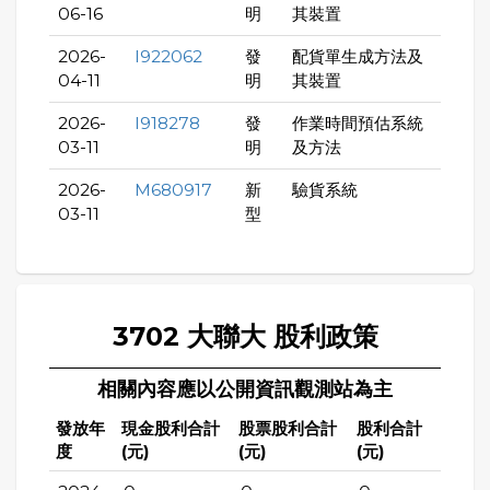
06-16
明
其裝置
2026-
I922062
發
配貨單生成方法及
04-11
明
其裝置
2026-
I918278
發
作業時間預估系統
03-11
明
及方法
2026-
M680917
新
驗貨系統
03-11
型
3702 大聯大 股利政策
相關內容應以公開資訊觀測站為主
發放年
現金股利合計
股票股利合計
股利合計
度
(元)
(元)
(元)