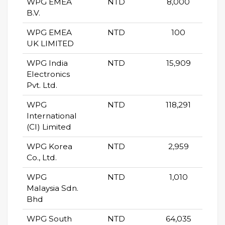
WPG EMEA
NTD
8,000
B.V.
WPG EMEA
NTD
100
UK LIMITED
WPG India
NTD
15,909
Electronics
Pvt. Ltd.
WPG
NTD
118,291
International
(CI) Limited
WPG Korea
NTD
2,959
Co., Ltd.
WPG
NTD
1,010
Malaysia Sdn.
Bhd
WPG South
NTD
64,035