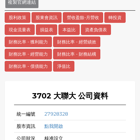
複製官網連結
股利政策
股東會資訊
營收盈餘-月營收
轉投資
現金流量表
損益表
本益比
資產負債表
財務比率 - 獲利能力
財務比率 - 經營績效
財務比率 - 經營能力
財務比率 - 財務結構
財務比率 - 償債能力
淨值比
3702 大聯大 公司資料
統一編號
27928328
股市資訊
點我開啟
公司狀況
核准設立