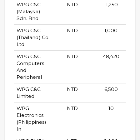
WPG C&C
NTD
11,250
(Malaysia)
Sdn. Bhd
WPG C&C
NTD
1,000
(Thailand) Co.,
Ltd.
WPG C&C
NTD
48,420
Computers
And
Peripheral
WPG C&C
NTD
6,500
Limited
WPG
NTD
10
Electronics
(Philippines)
In