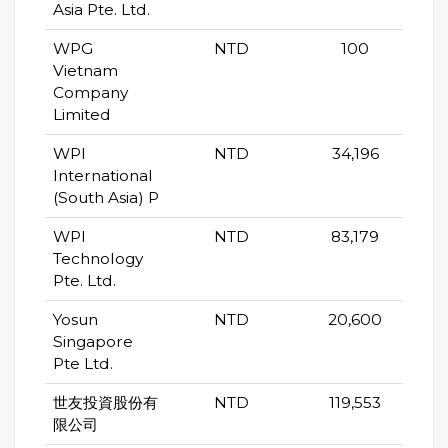
Asia Pte. Ltd.
WPG
NTD
100
Vietnam
Company
Limited
WPI
NTD
34,196
International
(South Asia) P
WPI
NTD
83,179
Technology
Pte. Ltd.
Yosun
NTD
20,600
Singapore
Pte Ltd.
世友投資股份有
NTD
119,553
限公司