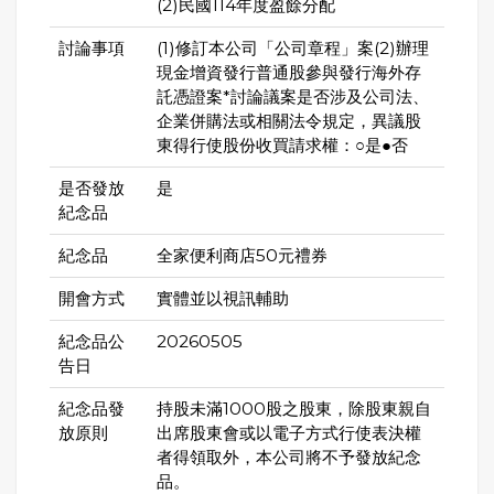
(2)民國114年度盈餘分配
討論事項
(1)修訂本公司「公司章程」案(2)辦理
現金增資發行普通股參與發行海外存
託憑證案*討論議案是否涉及公司法、
企業併購法或相關法令規定，異議股
東得行使股份收買請求權：○是●否
是否發放
是
紀念品
紀念品
全家便利商店50元禮券
開會方式
實體並以視訊輔助
紀念品公
20260505
告日
紀念品發
持股未滿1000股之股東，除股東親自
放原則
出席股東會或以電子方式行使表決權
者得領取外，本公司將不予發放紀念
品。