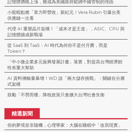
記憶體價格上漲，難成為美國政府鬆綁中國管制的理由
小龍蝦點燃「算力即營收」新紀元！Vera Rubin 引爆台美
供應鏈一次看
代理 AI 重塑晶片架構！「成本才是王道」，ASIC、CPU 與
記憶體牆成新戰場
從 SaaS 到 TaaS：AI 時代為何你不是付月費，而是
Token？
「中小微企業多元振興發展計畫」落實，對提高台灣經濟韌
性有重大幫助
AI 資料傳輸量暴增！WD 談「兩大儲存挑戰」：關鍵在分層
式架構
鼓勵「不勞而獲」降稅政策只會擴大台灣社會失衡
精選新聞
你的夢境並非隨機，心理學家：大腦在睡眠中「改寫現實」