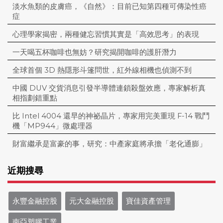
淡水魚類的皮膚癌，《自然》：目前已知第四種可傳染性癌
症
心理學家揭密，兩種健忘習慣其實是「高效思考」的表現
一天喝五杯咖啡也無妨？研究揭開咖啡的護肝潛力
全球首個 3D 熱隱形斗篷問世，紅外線相機也偵測不到
中國 DUV 交貨消息引發半導體連鎖殺盤效應，專家解析真
相指劃錯重點
比 Intel 4004 還早的神祕晶片，專家用完美重現 F-14 戰鬥
機「MP944」微處理器
財富繼承是富豪的事，研究：中產家庭將承擔「老化通膨」
近期搜尋
永豐金融控股
元大金融控股
寶佳資產管理
南亞塑膠工業