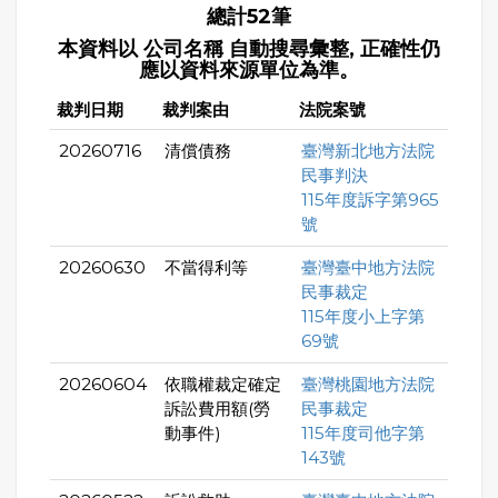
總計52筆
本資料以 公司名稱 自動搜尋彙整, 正確性仍
應以資料來源單位為準。
裁判日期
裁判案由
法院案號
20260716
清償債務
臺灣新北地方法院
民事判決
115年度訴字第965
號
20260630
不當得利等
臺灣臺中地方法院
民事裁定
115年度小上字第
69號
20260604
依職權裁定確定
臺灣桃園地方法院
訴訟費用額(勞
民事裁定
動事件)
115年度司他字第
143號