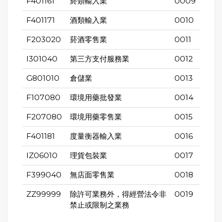
F401161
菸類輸入業
0009
F401171
酒類輸入業
0010
F203020
菸酒零售業
0011
I301040
第三方支付服務業
0012
G801010
倉儲業
0013
F107080
環境用藥批發業
0014
F207080
環境用藥零售業
0015
F401181
度量衡器輸入業
0016
IZ06010
理貨包裝業
0017
F399040
無店面零售業
0018
ZZ99999
除許可業務外，得經營法令非
0019
禁止或限制之業務