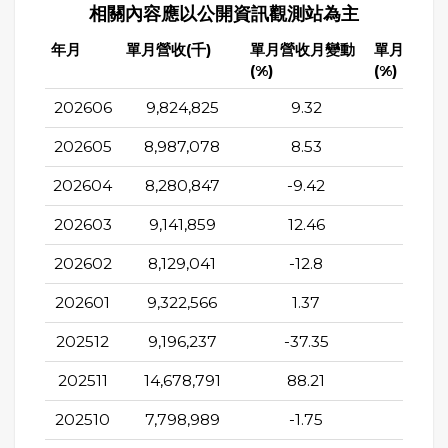
相關內容應以公開資訊觀測站為主
年月
單月營收(千)
單月營收月變動
單月營收
(%)
(%)
202606
9,824,825
9.32
6.5
202605
8,987,078
8.53
4.1
202604
8,280,847
-9.42
1.32
202603
9,141,859
12.46
2.07
202602
8,129,041
-12.8
-2.0
202601
9,322,566
1.37
1.9
202512
9,196,237
-37.35
-5.65
202511
14,678,791
88.21
-5.7
202510
7,798,989
-1.75
-4.3