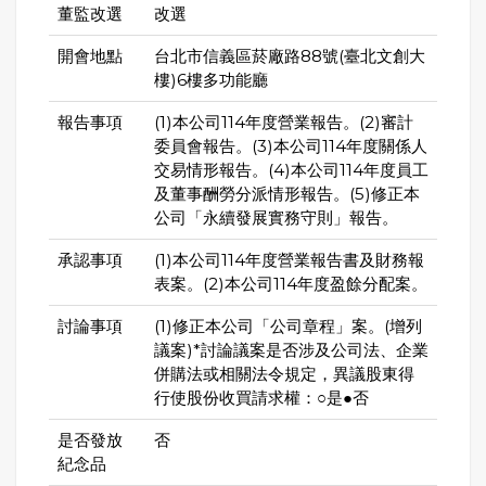
董監改選
改選
開會地點
台北市信義區菸廠路88號(臺北文創大
樓)6樓多功能廳
報告事項
(1)本公司114年度營業報告。(2)審計
委員會報告。(3)本公司114年度關係人
交易情形報告。(4)本公司114年度員工
及董事酬勞分派情形報告。(5)修正本
公司「永續發展實務守則」報告。
承認事項
(1)本公司114年度營業報告書及財務報
表案。(2)本公司114年度盈餘分配案。
討論事項
(1)修正本公司「公司章程」案。(增列
議案)*討論議案是否涉及公司法、企業
併購法或相關法令規定，異議股東得
行使股份收買請求權：○是●否
是否發放
否
紀念品