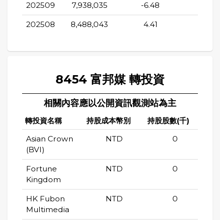
202509
7,938,035
-6.48
-3.7
202508
8,488,043
4.41
-3.13
8454 富邦媒 轉投資
相關內容應以公開資訊觀測站為主
轉投資名稱
持股成本幣別
持股股數(千)
持股
Asian Crown
NTD
0
(BVI)
Fortune
NTD
0
Kingdom
HK Fubon
NTD
0
Multimedia