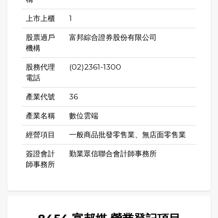
上市上櫃
1
股票過戶
富邦綜合證券股份有限公司
機構
股務代理
(02)2361-1300
電話
產業代號
36
產業名稱
數位雲端
經營項目
一般商品批發零售業、無店面零售業
簽證會計
勤業眾信聯合會計師事務所
師事務所