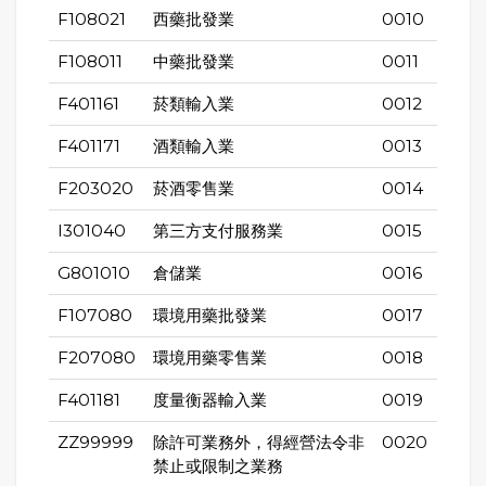
F108021
西藥批發業
0010
F108011
中藥批發業
0011
F401161
菸類輸入業
0012
F401171
酒類輸入業
0013
F203020
菸酒零售業
0014
I301040
第三方支付服務業
0015
G801010
倉儲業
0016
F107080
環境用藥批發業
0017
F207080
環境用藥零售業
0018
F401181
度量衡器輸入業
0019
ZZ99999
除許可業務外，得經營法令非
0020
禁止或限制之業務