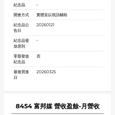
紀念品
-
開會方式
實體並以視訊輔助
紀念品公
20260121
告日
紀念品發
-
放原則
零股發放
否
紀念品
最後買進
20260325
日
8454 富邦媒 營收盈餘-月營收