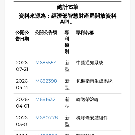
總計15筆
資料來源為：經濟部智慧財產局開放資料
API。
公開公
公開公告號
專
專利名稱
告日期
利
類
別
2026-
M685554
新
中獎通知系統
07-21
型
2026-
M682398
新
包裝指南生成系統
04-21
型
2026-
M681632
新
輸送帶滾輪
04-01
型
2026-
M680778
新
橡膠條安裝組件
03-01
型