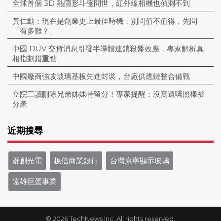
全球首個 3D 熱隱形斗篷問世，紅外線相機也偵測不到
黃仁勳：現在是創業史上最佳時機，別問值不值得，先問
「有多難？」
中國 DUV 交貨消息引發半導體連鎖殺盤效應，專家解析真
相指劃錯重點
中國廠商強攻玻璃基板先進封裝，台廠供應鏈整合備戰
立院三讀刪除兄弟姊妹特留分！專家提醒：沒寫遺囑照樣被
分產
近期搜尋
群創光電
板信商業銀行
台灣康寧顯示玻璃
遠雄巨蛋事業
© 2026 TechNews Inc. All rights reserved.