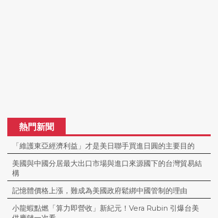
熱門新聞
「維護東亞經濟利益」才是美日聯手買進日圓的主要目的
美國與中國分居最大出口市場與進口來源國下的台灣貿易結
構
記憶體價格上漲，難成為美國政府鬆綁中國管制的理由
小龍蝦點燃「算力即營收」新紀元！Vera Rubin 引爆台美