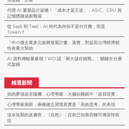
供應鏈一次看
代理 AI 重塑晶片架構！「成本才是王道」，ASIC、CPU 與
記憶體牆成新戰場
從 SaaS 到 TaaS：AI 時代為何你不是付月費，而是
Token？
「中小微企業多元振興發展計畫」落實，對提高台灣經濟韌
性有重大幫助
AI 資料傳輸量暴增！WD 談「兩大儲存挑戰」：關鍵在分層
式架構
精選新聞
你的夢境並非隨機，心理學家：大腦在睡眠中「改寫現實」
心理學家揭密，兩種健忘習慣其實是「高效思考」的表現
淡水魚類的皮膚癌，《自然》：目前已知第四種可傳染性癌
症