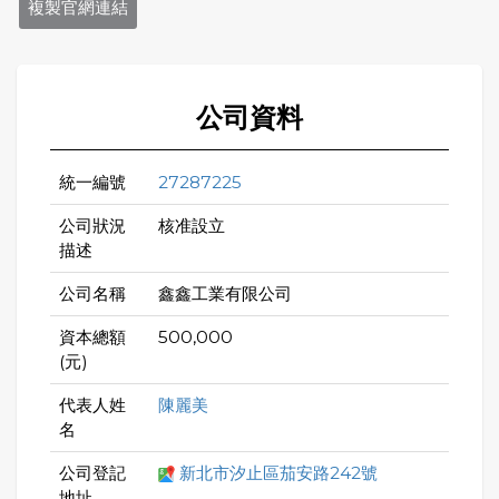
複製官網連結
公司資料
統一編號
27287225
公司狀況
核准設立
描述
公司名稱
鑫鑫工業有限公司
資本總額
500,000
(元)
代表人姓
陳麗美
名
公司登記
新北市汐止區茄安路242號
地址