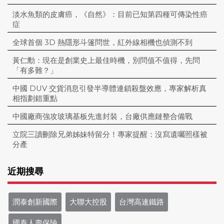
淡水魚類的皮膚癌，《自然》：目前已知第四種可傳染性癌
症
全球首個 3D 熱隱形斗篷問世，紅外線相機也偵測不到
黃仁勳：現在是創業史上最佳時機，別問值不值得，先問
「有多難？」
中國 DUV 交貨消息引發半導體連鎖殺盤效應，專家解析真
相指劃錯重點
中國廠商強攻玻璃基板先進封裝，台廠供應鏈整合備戰
立院三讀刪除兄弟姊妹特留分！專家提醒：沒寫遺囑照樣被
分產
近期搜尋
潤泰創新國際
大聯大控股
台灣高速鐵路
國泰人壽保險