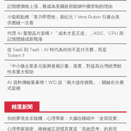
記憶體價格上漲，難成為美國政府鬆綁中國管制的理由
小龍蝦點燃「算力即營收」新紀元！Vera Rubin 引爆台美
供應鏈一次看
代理 AI 重塑晶片架構！「成本才是王道」，ASIC、CPU 與
記憶體牆成新戰場
從 SaaS 到 TaaS：AI 時代為何你不是付月費，而是
Token？
「中小微企業多元振興發展計畫」落實，對提高台灣經濟韌
性有重大幫助
AI 資料傳輸量暴增！WD 談「兩大儲存挑戰」：關鍵在分層
式架構
精選新聞
你的夢境並非隨機，心理學家：大腦在睡眠中「改寫現實」
心理學家揭密，兩種健忘習慣其實是「高效思考」的表現