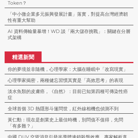
Token？
「中小微企業多元振興發展計畫」落實，對提高台灣經濟韌
性有重大幫助
AI 資料傳輸量暴增！WD 談「兩大儲存挑戰」：關鍵在分層
式架構
精選新聞
你的夢境並非隨機，心理學家：大腦在睡眠中「改寫現實」
心理學家揭密，兩種健忘習慣其實是「高效思考」的表現
淡水魚類的皮膚癌，《自然》：目前已知第四種可傳染性癌
症
全球首個 3D 熱隱形斗篷問世，紅外線相機也偵測不到
黃仁勳：現在是創業史上最佳時機，別問值不值得，先問
「有多難？」
中國 DUV 交貨消息引發半導體連鎖殺盤效應，專家解析真