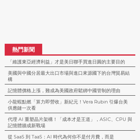
熱門新聞
「維護東亞經濟利益」才是美日聯手買進日圓的主要目的
美國與中國分居最大出口市場與進口來源國下的台灣貿易結
構
記憶體價格上漲，難成為美國政府鬆綁中國管制的理由
小龍蝦點燃「算力即營收」新紀元！Vera Rubin 引爆台美
供應鏈一次看
代理 AI 重塑晶片架構！「成本才是王道」，ASIC、CPU 與
記憶體牆成新戰場
從 SaaS 到 TaaS：AI 時代為何你不是付月費，而是