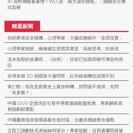
AI 資料傳輸量暴增！WD 談「兩大儲存挑戰」：關鍵在分層
式架構
精選新聞
你的夢境並非隨機，心理學家：大腦在睡眠中「改寫現實」
心理學家揭密，兩種健忘習慣其實是「高效思考」的表現
淡水魚類的皮膚癌，《自然》：目前已知第四種可傳染性癌
症
全球首個 3D 熱隱形斗篷問世，紅外線相機也偵測不到
黃仁勳：現在是創業史上最佳時機，別問值不值得，先問
「有多難？」
中國 DUV 交貨消息引發半導體連鎖殺盤效應，專家解析真
相指劃錯重點
中國廠商強攻玻璃基板先進封裝，台廠供應鏈整合備戰
立院三讀刪除兄弟姊妹特留分！專家提醒：沒寫遺囑照樣被