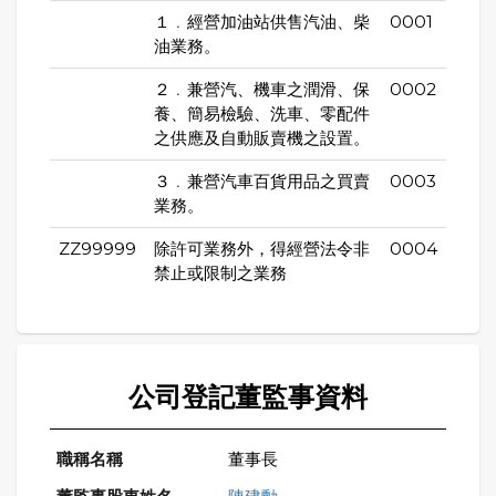
１﹒經營加油站供售汽油、柴
0001
油業務。
２﹒兼營汽、機車之潤滑、保
0002
養、簡易檢驗、洗車、零配件
之供應及自動販賣機之設置。
３﹒兼營汽車百貨用品之買賣
0003
業務。
ZZ99999
除許可業務外，得經營法令非
0004
禁止或限制之業務
公司登記董監事資料
董事長