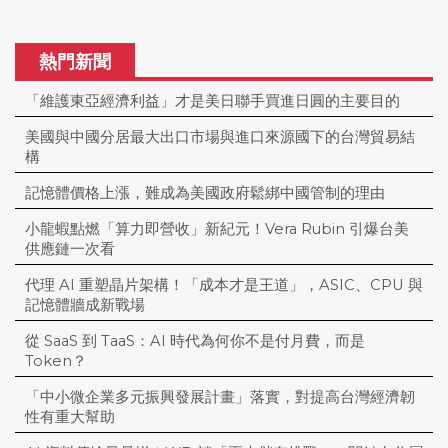
熱門新聞
「維護東亞經濟利益」才是美日聯手買進日圓的主要目的
美國與中國分居最大出口市場與進口來源國下的台灣貿易結
構
記憶體價格上漲，難成為美國政府鬆綁中國管制的理由
小龍蝦點燃「算力即營收」新紀元！Vera Rubin 引爆台美
供應鏈一次看
代理 AI 重塑晶片架構！「成本才是王道」，ASIC、CPU 與
記憶體牆成新戰場
從 SaaS 到 TaaS：AI 時代為何你不是付月費，而是
Token？
「中小微企業多元振興發展計畫」落實，對提高台灣經濟韌
性有重大幫助