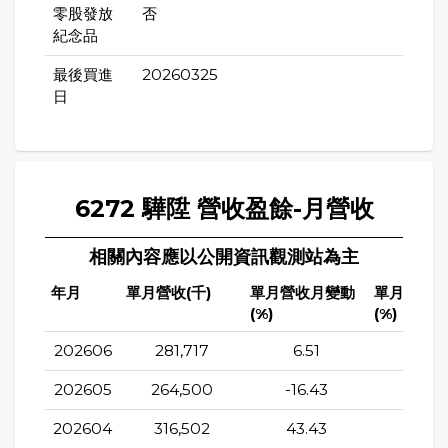
零股發放
否
紀念品
最後買進
20260325
日
6272 驊陞 營收盈餘-月營收
相關內容應以公開資訊觀測站為主
年月
單月營收(千)
單月營收月變動
單月營收
(%)
(%)
202606
281,717
6.51
-0.0
202605
264,500
-16.43
-18.5
202604
316,502
43.43
-25.2