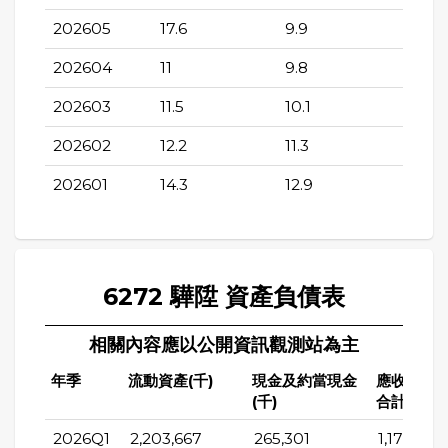
202605
17.6
9.9
202604
11
9.8
202603
11.5
10.1
202602
12.2
11.3
202601
14.3
12.9
6272 驊陞 資產負債表
相關內容應以公開資訊觀測站為主
年季
流動資產(千)
現金及約當現金
應收帳款
(千)
合計(千)
2026Q1
2,203,667
265,301
1,171,832