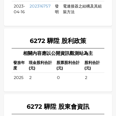
2023-
202316757
發
電連接器之結構及其組
04-16
明
裝方法
6272 驊陞 股利政策
相關內容應以公開資訊觀測站為主
發放年
現金股利合計
股票股利合計
股利合計
度
(元)
(元)
(元)
2025
2
0
2
6272 驊陞 股東會資訊