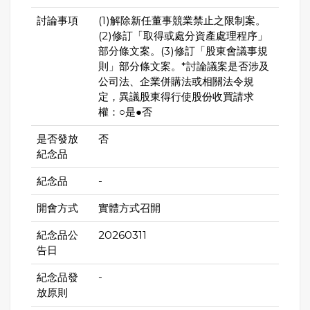
討論事項
(1)解除新任董事競業禁止之限制案。
(2)修訂「取得或處分資產處理程序」
部分條文案。(3)修訂「股東會議事規
則」部分條文案。*討論議案是否涉及
公司法、企業併購法或相關法令規
定，異議股東得行使股份收買請求
權：○是●否
是否發放
否
紀念品
紀念品
-
開會方式
實體方式召開
紀念品公
20260311
告日
紀念品發
-
放原則