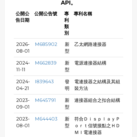
API。
公開公
公開公告號
專
專利名稱
告日期
利
類
別
2026-
M685902
新
乙太網路連接器
08-01
型
2024-
M662839
新
電源連接器結構
11-11
型
2024-
I839643
發
電連接器之結構及其組
04-21
明
裝方法
2023-
M645791
新
連接器組合之扣合結構
09-01
型
2023-
M644403
新
符合ＤｉｓｐｌａｙＰ
08-01
型
ｏｒｔ信號接點之ＨＤ
ＭＩ電連接器