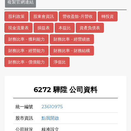
複製官網連結
股利政策
股東會資訊
營收盈餘-月營收
轉投資
現金流量表
損益表
本益比
資產負債表
財務比率 - 獲利能力
財務比率 - 經營績效
財務比率 - 經營能力
財務比率 - 財務結構
財務比率 - 償債能力
淨值比
6272 驊陞 公司資料
統一編號
23610975
股市資訊
點我開啟
公司狀況
核准設立