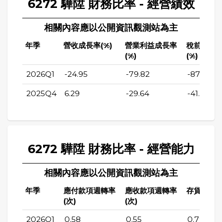
6272 驊陞 財務比率 - 經營績效
相關內容應以公開資訊觀測站為主
年季
營收成長率(%)
營業利益成長率
稅前純益
(%)
(%)
2026Q1
-24.95
-79.82
-87.66
2025Q4
6.29
-29.64
-41.36
6272 驊陞 財務比率 - 經營能力
相關內容應以公開資訊觀測站為主
年季
應付款項週轉率
應收款項週轉率
存貨週轉率
(次)
(次)
2026Q1
0.58
0.55
0.79