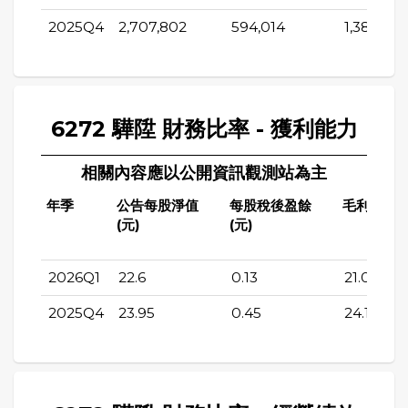
2025Q4
2,707,802
594,014
1,380,108
6272 驊陞 財務比率 - 獲利能力
相關內容應以公開資訊觀測站為主
年季
公告每股淨值
每股稅後盈餘
毛利率(%)
(元)
(元)
2026Q1
22.6
0.13
21.01
2025Q4
23.95
0.45
24.18