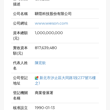
描述
公司名稱
驊陞科技股份有限公司
公司網址
www.wieson.com
資本總額
1,000,000,000
(元)
實收資本
817,639,480
額(元)
代表人姓
陳宏欽
名
公司登記
新北市汐止區大同路1段237號15樓
地址
之1
登記機關
商業發展署
名稱
核准設立
1990-01-13