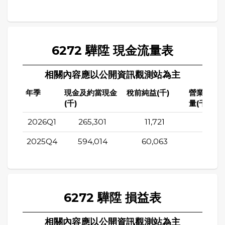
6272 驊陞 現金流量表
相關內容應以公開資訊觀測站為主
年季
現金及約當現金
稅前純益(千)
營業活動
(千)
量(千)
2026Q1
265,301
11,721
16,88
2025Q4
594,014
60,063
197,2
6272 驊陞 損益表
相關內容應以公開資訊觀測站為主