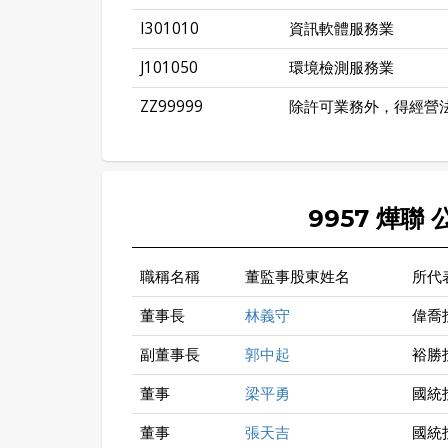
I301010
資訊軟體服務業
J101050
環境檢測服務業
ZZ99999
除許可業務外，得經營
9957 燁聯
職稱名稱
董監事股東姓名
所代
董事長
林義守
偉喬
副董事長
郭中起
裕勝
董事
梁平勇
國統
董事
張天吉
國統