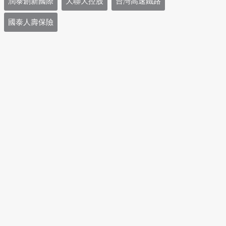
潤泰創新國際
大聯大控股
台灣高速鐵路
國泰人壽保險