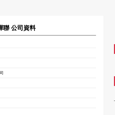
 燁聯 公司資料
司