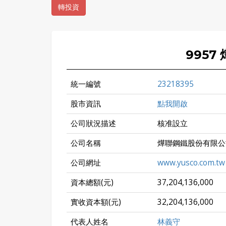
轉投資
9957
統一編號
23218395
股市資訊
點我開啟
公司狀況描述
核准設立
公司名稱
燁聯鋼鐵股份有限公
公司網址
www.yusco.com.tw
資本總額(元)
37,204,136,000
實收資本額(元)
32,204,136,000
代表人姓名
林義守