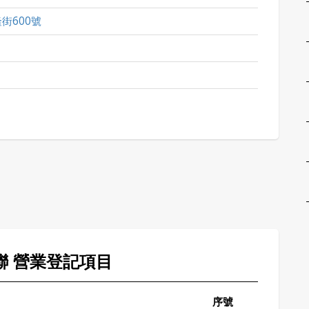
街600號
燁聯 營業登記項目
序號