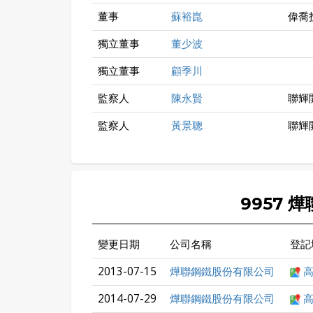
董事
蘇裕崑
偉喬
獨立董事
董少波
獨立董事
顧季川
監察人
陳永賢
聯輝
監察人
黃景聰
聯輝
9957 
變更日期
公司名稱
登記
2013-07-15
燁聯鋼鐵股份有限公司
高
2014-07-29
燁聯鋼鐵股份有限公司
高