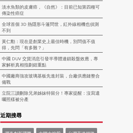
淡水魚類的皮膚癌，《自然》：目前已知第四種可
傳染性癌症
全球首個 3D 熱隱形斗篷問世，紅外線相機也偵測
不到
黃仁勳：現在是創業史上最佳時機，別問值不值
得，先問「有多難？」
中國 DUV 交貨消息引發半導體連鎖殺盤效應，專
家解析真相指劃錯重點
中國廠商強攻玻璃基板先進封裝，台廠供應鏈整合
備戰
立院三讀刪除兄弟姊妹特留分！專家提醒：沒寫遺
囑照樣被分產
近期搜尋