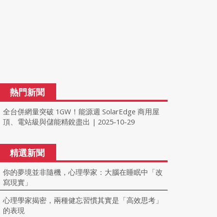
熱門新聞
全台併網量突破 1GW！能源週 SolarEdge 商用屋
頂、電站級與儲能精銳盡出
2025-10-29
|
精選新聞
你的夢境並非隨機，心理學家：大腦在睡眠中「改
寫現實」
心理學家揭密，兩種健忘習慣其實是「高效思考」
的表現