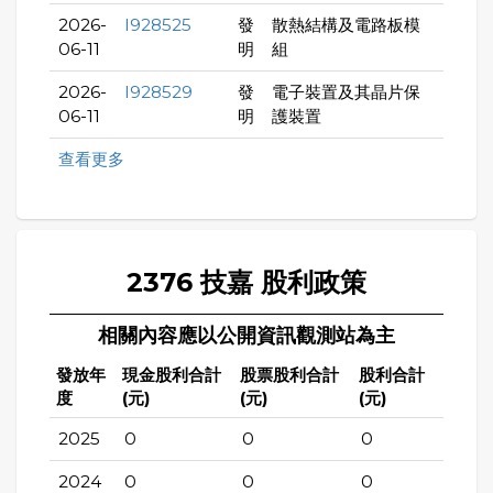
2026-
I928525
發
散熱結構及電路板模
06-11
明
組
2026-
I928529
發
電子裝置及其晶片保
06-11
明
護裝置
查看更多
2376 技嘉 股利政策
相關內容應以公開資訊觀測站為主
發放年
現金股利合計
股票股利合計
股利合計
度
(元)
(元)
(元)
2025
0
0
0
2024
0
0
0