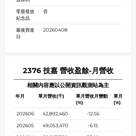
零股發放
否
紀念品
最後買進
20260408
日
2376 技嘉 營收盈餘-月營收
相關內容應以公開資訊觀測站為主
年月
單月營收(千)
單月營收月變動
單月營收
(%)
(%)
202606
42,892,460
-12.56
68.5
202605
49,053,470
-6.15
4.98