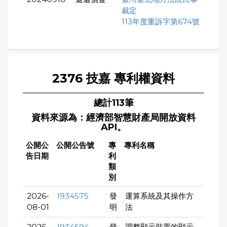
裁定
113年度重訴字第674號
2376 技嘉 專利權資料
總計113筆
資料來源為：經濟部智慧財產局開放資料
API。
公開公
公開公告號
專
專利名稱
告日期
利
類
別
2026-
I934575
發
運算系統及其操作方
08-01
明
法
2026-
I934594
發
調整顯示裝置的顯示