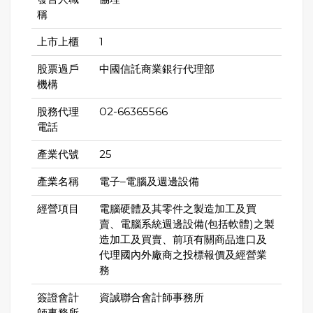
稱
上市上櫃
1
股票過戶
中國信託商業銀行代理部
機構
股務代理
02-66365566
電話
產業代號
25
產業名稱
電子–電腦及週邊設備
經營項目
電腦硬體及其零件之製造加工及買
賣、電腦系統週邊設備(包括軟體)之製
造加工及買賣、前項有關商品進口及
代理國內外廠商之投標報價及經營業
務
簽證會計
資誠聯合會計師事務所
師事務所