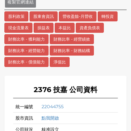
複製官網連結
股利政策
股東會資訊
營收盈餘-月營收
轉投資
現金流量表
損益表
本益比
資產負債表
財務比率 - 獲利能力
財務比率 - 經營績效
財務比率 - 經營能力
財務比率 - 財務結構
財務比率 - 償債能力
淨值比
2376 技嘉 公司資料
統一編號
22044755
股市資訊
點我開啟
公司狀況
核准設立