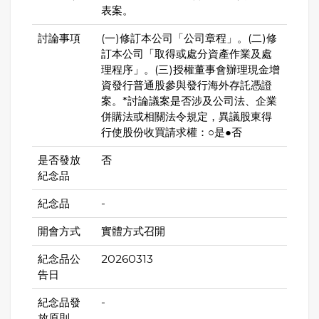
表案。
討論事項
(一)修訂本公司「公司章程」。(二)修
訂本公司「取得或處分資產作業及處
理程序」。(三)授權董事會辦理現金增
資發行普通股參與發行海外存託憑證
案。*討論議案是否涉及公司法、企業
併購法或相關法令規定，異議股東得
行使股份收買請求權：○是●否
是否發放
否
紀念品
紀念品
-
開會方式
實體方式召開
紀念品公
20260313
告日
紀念品發
-
放原則