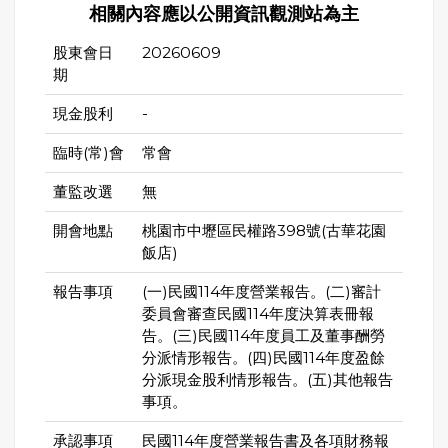
相關內容應以公開資訊觀測站為主
股東會日
20260609
期
現金股利
-
臨時(常)會
常會
董監改選
無
開會地點
桃園市中壢區民權路398號(古華花園
飯店)
報告事項
(一)民國114年度營業報告。(二)審計
委員會審查民國114年度決算表冊報
告。(三)民國114年度員工及董事酬勞
分派情形報告。(四)民國114年度盈餘
分派現金股利情形報告。(五)其他報告
事項。
承認事項
民國114年度營業報告書及各項財務報