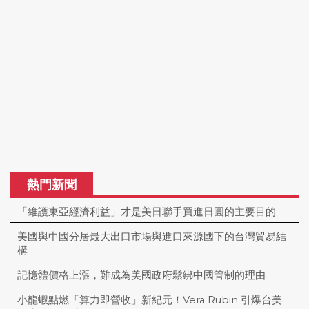
熱門新聞
「維護東亞經濟利益」才是美日聯手買進日圓的主要目的
美國與中國分居最大出口市場與進口來源國下的台灣貿易結
構
記憶體價格上漲，難成為美國政府鬆綁中國管制的理由
小龍蝦點燃「算力即營收」新紀元！Vera Rubin 引爆台美