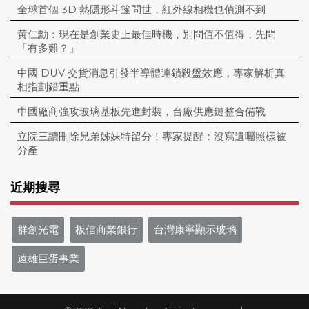
全球首個 3D 熱隱形斗篷問世，紅外線相機也偵測不到
黃仁勳：現在是創業史上最佳時機，別問值不值得，先問
「有多難？」
中國 DUV 交貨消息引發半導體連鎖殺盤效應，專家解析真
相指劃錯重點
中國廠商強攻玻璃基板先進封裝，台廠供應鏈整合備戰
立院三讀刪除兄弟姊妹特留分！專家提醒：沒寫遺囑照樣被
分產
近期搜尋
群創光電
板信商業銀行
台灣康寧顯示玻璃
遠雄巨蛋事業