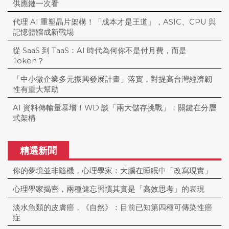
供應鏈一次看
代理 AI 重塑晶片架構！「成本才是王道」，ASIC、CPU 與
記憶體牆成新戰場
從 SaaS 到 TaaS：AI 時代為何你不是付月費，而是
Token？
「中小微企業多元振興發展計畫」落實，對提高台灣經濟韌
性有重大幫助
AI 資料傳輸量暴增！WD 談「兩大儲存挑戰」：關鍵在分層
式架構
精選新聞
你的夢境並非隨機，心理學家：大腦在睡眠中「改寫現實」
心理學家揭密，兩種健忘習慣其實是「高效思考」的表現
淡水魚類的皮膚癌，《自然》：目前已知第四種可傳染性癌
症