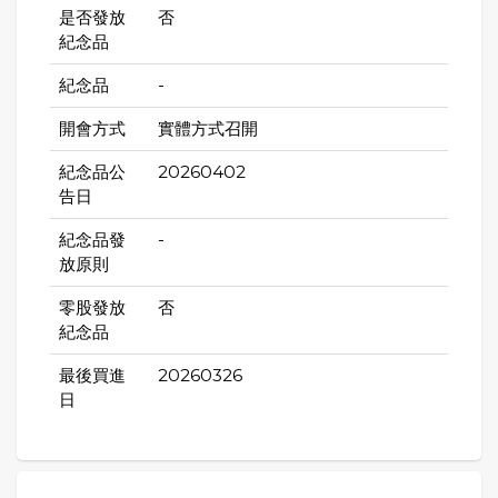
是否發放
否
紀念品
紀念品
-
開會方式
實體方式召開
紀念品公
20260402
告日
紀念品發
-
放原則
零股發放
否
紀念品
最後買進
20260326
日