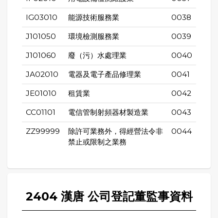
IG03010
能源技術服務業
0038
J101050
環境檢測服務業
0039
J101060
廢（污）水處理業
0040
JA02010
電器及電子產品修理業
0041
JE01010
租賃業
0042
CC01101
電信管制射頻器材製造業
0043
ZZ99999
除許可業務外，得經營法令非
0044
禁止或限制之業務
2404 漢唐 公司登記董監事資料