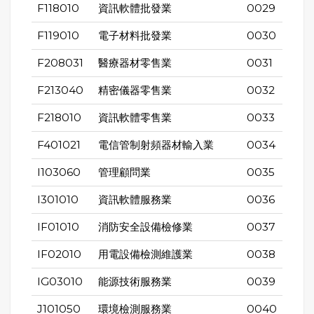
F118010
資訊軟體批發業
0029
F119010
電子材料批發業
0030
F208031
醫療器材零售業
0031
F213040
精密儀器零售業
0032
F218010
資訊軟體零售業
0033
F401021
電信管制射頻器材輸入業
0034
I103060
管理顧問業
0035
I301010
資訊軟體服務業
0036
IF01010
消防安全設備檢修業
0037
IF02010
用電設備檢測維護業
0038
IG03010
能源技術服務業
0039
J101050
環境檢測服務業
0040