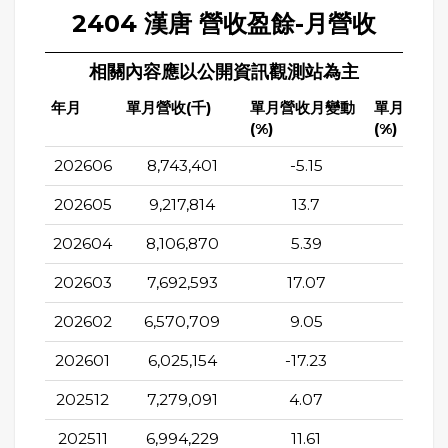
2404 漢唐 營收盈餘-月營收
相關內容應以公開資訊觀測站為主
年月
單月營收(千)
單月營收月變動
單月營收
(%)
(%)
202606
8,743,401
-5.15
50.9
202605
9,217,814
13.7
85.0
202604
8,106,870
5.39
102.2
202603
7,692,593
17.07
100.5
202602
6,570,709
9.05
68.9
202601
6,025,154
-17.23
58.8
202512
7,279,091
4.07
41.31
202511
6,994,229
11.61
100.3