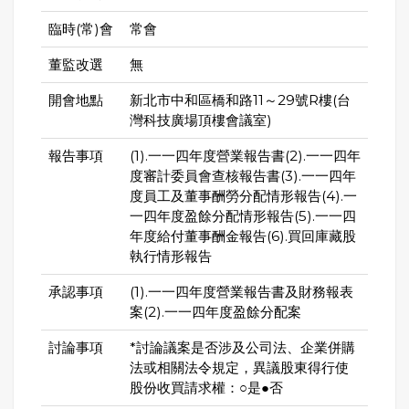
臨時(常)會
常會
董監改選
無
開會地點
新北市中和區橋和路11～29號R樓(台
灣科技廣場頂樓會議室)
報告事項
(1).一一四年度營業報告書(2).一一四年
度審計委員會查核報告書(3).一一四年
度員工及董事酬勞分配情形報告(4).一
一四年度盈餘分配情形報告(5).一一四
年度給付董事酬金報告(6).買回庫藏股
執行情形報告
承認事項
(1).一一四年度營業報告書及財務報表
案(2).一一四年度盈餘分配案
討論事項
*討論議案是否涉及公司法、企業併購
法或相關法令規定，異議股東得行使
股份收買請求權：○是●否