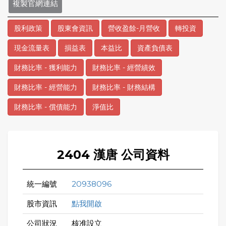
複製官網連結
股利政策
股東會資訊
營收盈餘-月營收
轉投資
現金流量表
損益表
本益比
資產負債表
財務比率 - 獲利能力
財務比率 - 經營績效
財務比率 - 經營能力
財務比率 - 財務結構
財務比率 - 償債能力
淨值比
2404 漢唐 公司資料
統一編號
20938096
股市資訊
點我開啟
公司狀況
核准設立