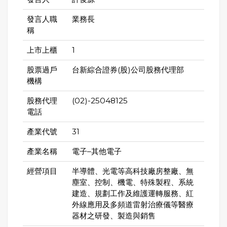
發言人職
業務長
稱
上市上櫃
1
股票過戶
台新綜合證券(股)公司股務代理部
機構
股務代理
(02)-25048125
電話
產業代號
31
產業名稱
電子–其他電子
經營項目
半導體、光電等高科技廠房整廠、無
塵室、控制、機電、特殊製程、系統
建造、規劃工作及維護運轉服務、紅
外線應用及多頻道雷射治療儀等醫療
器材之研發、製造與銷售