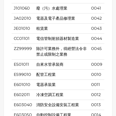
J101060
廢（污）水處理業
0041
JA02010
電器及電子產品修理業
0042
JE01010
租賃業
0043
CC01101
電信管制射頻器材製造業
0044
ZZ99999
除許可業務外，得經營法令非
0045
禁止或限制之業務
E501011
自來水管承裝商
0009
E599010
配管工程業
0010
E601010
電器承裝業
0011
E602011
冷凍空調工程業
0012
E603040
消防安全設備安裝工程業
0013
E603050
自動控制設備工程業
0014