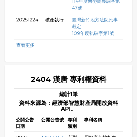
114年度南勞簡專調字第
47號
20251224
破產執行
臺灣新竹地方法院民事
裁定
109年度執破字第1號
查看更多
2404 漢唐 專利權資料
總計1筆
資料來源為：經濟部智慧財產局開放資料
API。
公開公告
公開公告號
專利
專利名稱
日期
類別