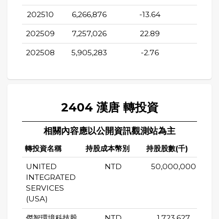
202510
6,266,876
-13.64
56.6
202509
7,257,026
22.89
102.3
202508
5,905,283
-2.76
65.2
2404 漢唐 轉投資
相關內容應以公開資訊觀測站為主
轉投資名稱
持股成本幣別
持股股數(千)
持股
UNITED
NTD
50,000,000
INTEGRATED
SERVICES
(USA)
傑智環境科技股
NTD
1,723,627