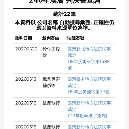
2404 漢唐 判決書查詢
總計22筆
本資料以 公司名稱 自動搜尋彙整, 正確性仍
應以資料來源單位為準。
裁判日期
裁判案由
法院案號
20260525
給付工程
臺灣新北地方法院民事
款
裁定
115年度審訴字第1485
號
20260513
職業災害
臺灣臺中地方法院民事
補償等
裁定
115年度勞補字第77號
20260318
破產執行
臺灣新竹地方法院民事
裁定
109年度執破字第1號
20260318
破產執行
臺灣新竹地方法院民事