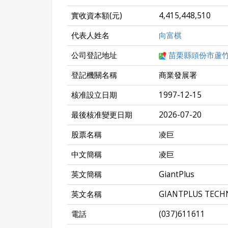
實收資本額(元)
4,415,448,510
代表人姓名
向富棋
公司登記地址
苗栗縣頭份市蘆竹
登記機關名稱
商業發展署
核准設立日期
1997-12-15
最後核准變更日期
2026-07-20
股票名稱
凌巨
中文簡稱
凌巨
英文簡稱
GiantPlus
英文名稱
GIANTPLUS TECHN
電話
(037)611611