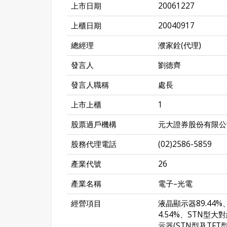
上市日期
20061227
上櫃日期
20040917
總經理
濮家銓(代理)
發言人
劉德齊
發言人職稱
處長
上市上櫃
1
股票過戶機構
元大證券股份有限公
股務代理電話
(02)2586-5859
產業代號
26
產業名稱
電子–光電
經營項目
液晶顯示器89.44%
4.54%、STN型
示器(STN型及TF