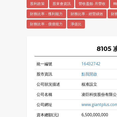
股利政策
股東會資訊
營收盈餘-月營收
轉
財務比率 - 獲利能力
財務比率 - 經營績效
財務
財務比率 - 償債能力
淨值比
8105
統一編號
16432742
股市資訊
點我開啟
公司狀況描述
核准設立
公司名稱
凌巨科技股份有限公
公司網址
www.giantplus.co
資本總額(元)
6,500,000,000