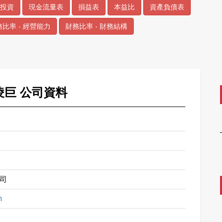
投資
現金流量表
損益表
本益比
資產負債表
比率 - 經營能力
財務比率 - 財務結構
 凌巨 公司資料
司
m