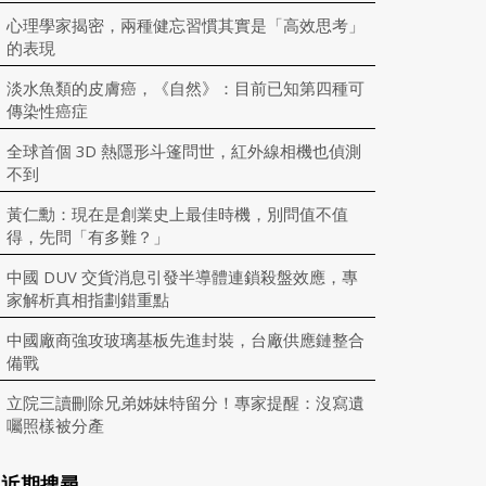
心理學家揭密，兩種健忘習慣其實是「高效思考」
的表現
淡水魚類的皮膚癌，《自然》：目前已知第四種可
傳染性癌症
全球首個 3D 熱隱形斗篷問世，紅外線相機也偵測
不到
黃仁勳：現在是創業史上最佳時機，別問值不值
得，先問「有多難？」
中國 DUV 交貨消息引發半導體連鎖殺盤效應，專
家解析真相指劃錯重點
中國廠商強攻玻璃基板先進封裝，台廠供應鏈整合
備戰
立院三讀刪除兄弟姊妹特留分！專家提醒：沒寫遺
囑照樣被分產
近期搜尋