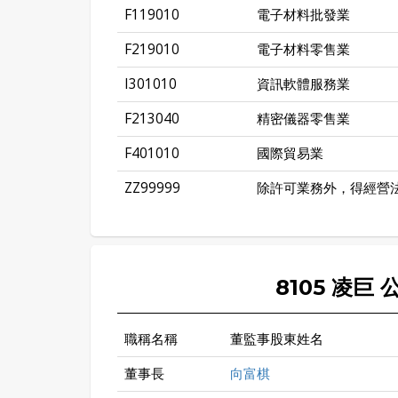
F119010
電子材料批發業
F219010
電子材料零售業
I301010
資訊軟體服務業
F213040
精密儀器零售業
F401010
國際貿易業
ZZ99999
除許可業務外，得經營
8105 凌巨
職稱名稱
董監事股東姓名
董事長
向富棋