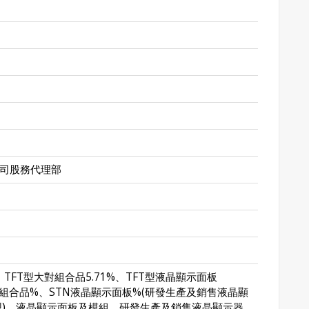
司股務代理部
、TFT型大對組合品5.71%、TFT型液晶顯示面板
大對組合品%、STN液晶顯示面板%(研發生產及銷售液晶顯
T型)，液晶顯示面板及模組、研發生產及銷售液晶顯示器