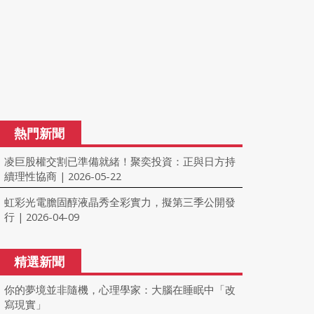
熱門新聞
凌巨股權交割已準備就緒！聚奕投資：正與日方持
續理性協商
2026-05-22
|
虹彩光電膽固醇液晶秀全彩實力，擬第三季公開發
行
2026-04-09
|
精選新聞
你的夢境並非隨機，心理學家：大腦在睡眠中「改
寫現實」