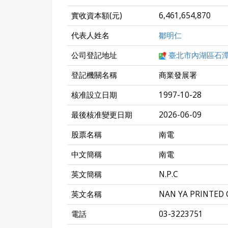
實收資本額(元)
6,461,654,870
代表人姓名
鄒明仁
公司登記地址
臺北市內湖區石潭
登記機關名稱
商業發展署
核准設立日期
1997-10-28
最後核准變更日期
2026-06-09
股票名稱
南電
中文簡稱
南電
英文簡稱
N.P.C
英文名稱
NAN YA PRINTED
電話
03-3223751