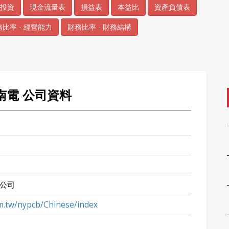
投資
現金流量表
損益表
本益比
資產負債表
比率 - 經營能力
財務比率 - 財務結構
 南電 公司資料
公司
.tw/nypcb/Chinese/index