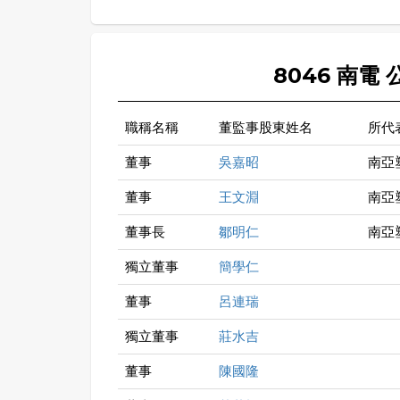
8046 南電
職稱名稱
董監事股東姓名
所代
董事
吳嘉昭
南亞
董事
王文淵
南亞
董事長
鄒明仁
南亞
獨立董事
簡學仁
董事
呂連瑞
獨立董事
莊水吉
董事
陳國隆