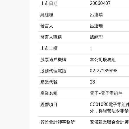
上市日期
20060407
總經理
呂連瑞
發言人
呂連瑞
發言人職稱
總經理
上市上櫃
1
股票過戶機構
本公司股務組
股務代理電話
02-27189898
產業代號
28
產業名稱
電子–電子零組件
經營項目
CC01080電子零組
外，得經營法令非禁
簽證會計師事務所
安侯建業聯合會計師