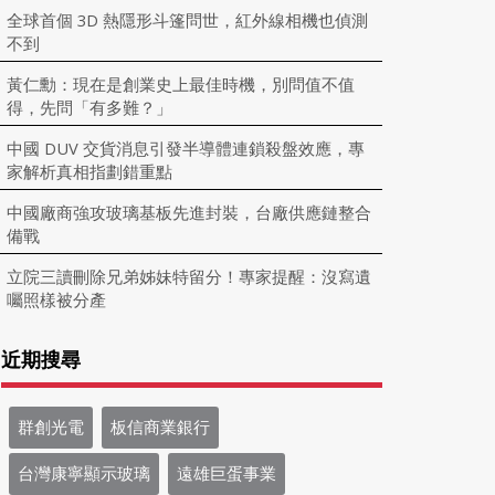
全球首個 3D 熱隱形斗篷問世，紅外線相機也偵測
不到
黃仁勳：現在是創業史上最佳時機，別問值不值
得，先問「有多難？」
中國 DUV 交貨消息引發半導體連鎖殺盤效應，專
家解析真相指劃錯重點
中國廠商強攻玻璃基板先進封裝，台廠供應鏈整合
備戰
立院三讀刪除兄弟姊妹特留分！專家提醒：沒寫遺
囑照樣被分產
近期搜尋
群創光電
板信商業銀行
台灣康寧顯示玻璃
遠雄巨蛋事業