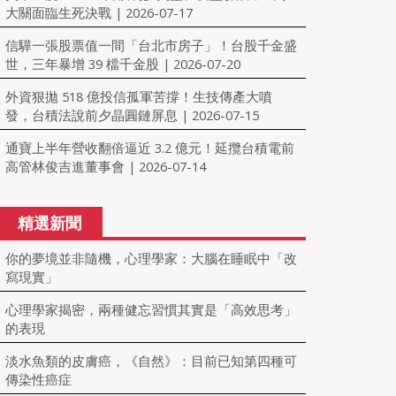
大關面臨生死決戰
2026-07-17
|
信驊一張股票值一間「台北市房子」！台股千金盛
世，三年暴增 39 檔千金股
2026-07-20
|
外資狠拋 518 億投信孤軍苦撐！生技傳產大噴
發，台積法說前夕晶圓鏈屏息
2026-07-15
|
通寶上半年營收翻倍逼近 3.2 億元！延攬台積電前
高管林俊吉進董事會
2026-07-14
|
精選新聞
你的夢境並非隨機，心理學家：大腦在睡眠中「改
寫現實」
心理學家揭密，兩種健忘習慣其實是「高效思考」
的表現
淡水魚類的皮膚癌，《自然》：目前已知第四種可
傳染性癌症