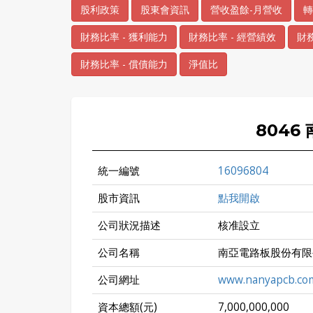
股利政策
股東會資訊
營收盈餘-月營收
轉
財務比率 - 獲利能力
財務比率 - 經營績效
財務
財務比率 - 償債能力
淨值比
8046
統一編號
16096804
股市資訊
點我開啟
公司狀況描述
核准設立
公司名稱
南亞電路板股份有限
公司網址
www.nanyapcb.com
資本總額(元)
7,000,000,000