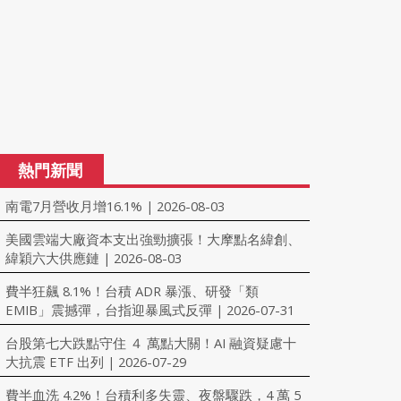
熱門新聞
南電7月營收月增16.1%
2026-08-03
|
美國雲端大廠資本支出強勁擴張！大摩點名緯創、
緯穎六大供應鏈
2026-08-03
|
費半狂飆 8.1%！台積 ADR 暴漲、研發「類
EMIB」震撼彈，台指迎暴風式反彈
2026-07-31
|
台股第七大跌點守住 ４ 萬點大關！AI 融資疑慮十
大抗震 ETF 出列
2026-07-29
|
費半血洗 4.2%！台積利多失靈、夜盤驟跌，4 萬 5