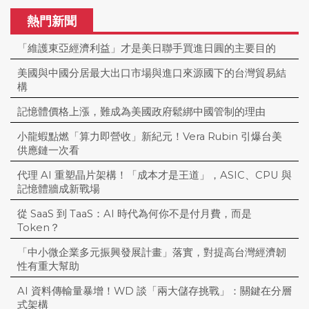
熱門新聞
「維護東亞經濟利益」才是美日聯手買進日圓的主要目的
美國與中國分居最大出口市場與進口來源國下的台灣貿易結
構
記憶體價格上漲，難成為美國政府鬆綁中國管制的理由
小龍蝦點燃「算力即營收」新紀元！Vera Rubin 引爆台美
供應鏈一次看
代理 AI 重塑晶片架構！「成本才是王道」，ASIC、CPU 與
記憶體牆成新戰場
從 SaaS 到 TaaS：AI 時代為何你不是付月費，而是
Token？
「中小微企業多元振興發展計畫」落實，對提高台灣經濟韌
性有重大幫助
AI 資料傳輸量暴增！WD 談「兩大儲存挑戰」：關鍵在分層
式架構