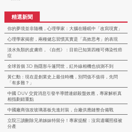
精選新聞
你的夢境並非隨機，心理學家：大腦在睡眠中「改寫現實」
心理學家揭密，兩種健忘習慣其實是「高效思考」的表現
淡水魚類的皮膚癌，《自然》：目前已知第四種可傳染性癌
症
全球首個 3D 熱隱形斗篷問世，紅外線相機也偵測不到
黃仁勳：現在是創業史上最佳時機，別問值不值得，先問
「有多難？」
中國 DUV 交貨消息引發半導體連鎖殺盤效應，專家解析真
相指劃錯重點
中國廠商強攻玻璃基板先進封裝，台廠供應鏈整合備戰
立院三讀刪除兄弟姊妹特留分！專家提醒：沒寫遺囑照樣被
分產