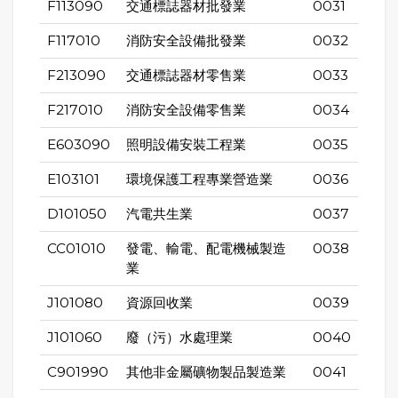
F113090
交通標誌器材批發業
0031
F117010
消防安全設備批發業
0032
F213090
交通標誌器材零售業
0033
F217010
消防安全設備零售業
0034
E603090
照明設備安裝工程業
0035
E103101
環境保護工程專業營造業
0036
D101050
汽電共生業
0037
CC01010
發電、輸電、配電機械製造
0038
業
J101080
資源回收業
0039
J101060
廢（污）水處理業
0040
C901990
其他非金屬礦物製品製造業
0041