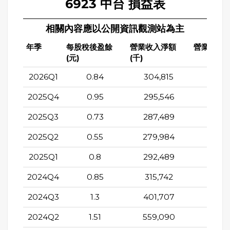
6923 中台 損益表
相關內容應以公開資訊觀測站為主
年季
每股稅後盈餘
營業收入淨額
營業成本(
(元)
(千)
2026Q1
0.84
304,815
210,7
2025Q4
0.95
295,546
175,1
2025Q3
0.73
287,489
184,0
2025Q2
0.55
279,984
170,5
2025Q1
0.8
292,489
182,7
2024Q4
0.85
315,742
196,0
2024Q3
1.3
401,707
228,0
2024Q2
1.51
559,090
360,5