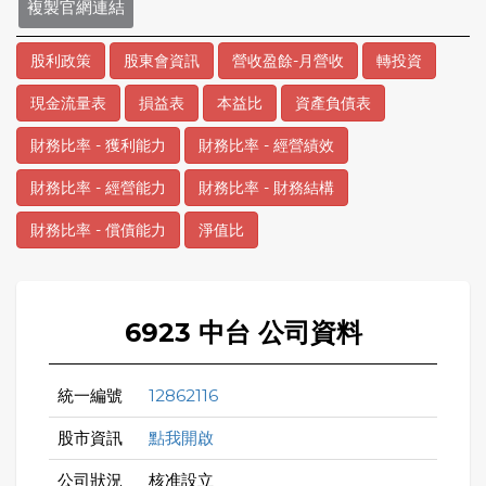
複製官網連結
股利政策
股東會資訊
營收盈餘-月營收
轉投資
現金流量表
損益表
本益比
資產負債表
財務比率 - 獲利能力
財務比率 - 經營績效
財務比率 - 經營能力
財務比率 - 財務結構
財務比率 - 償債能力
淨值比
6923 中台 公司資料
統一編號
12862116
股市資訊
點我開啟
公司狀況
核准設立