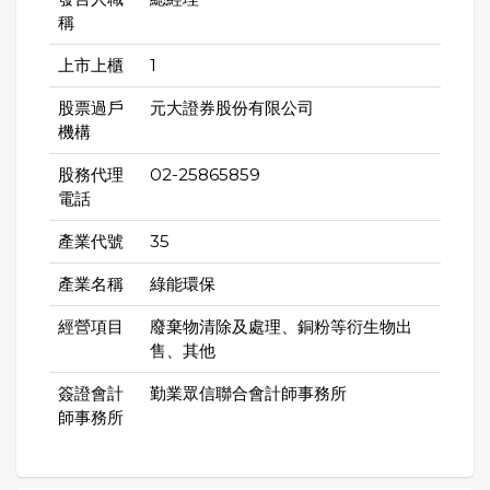
稱
上市上櫃
1
股票過戶
元大證券股份有限公司
機構
股務代理
02-25865859
電話
產業代號
35
產業名稱
綠能環保
經營項目
廢棄物清除及處理、銅粉等衍生物出
售、其他
簽證會計
勤業眾信聯合會計師事務所
師事務所