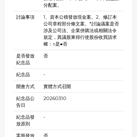
分配案。
討論事項
1、資本公積發放現金案。2、修訂本
公司章程部分條文案。*討論議案是否
涉及公司法、企業併購法或相關法令
規定，異議股東得行使股份收買請求
權：○是●否
是否發放
否
紀念品
紀念品
-
開會方式
實體方式召開
紀念品公
20260310
告日
紀念品發
-
放原則
零股發放
否