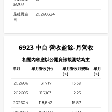
紀念品
最後買進
20260324
日
6923 中台 營收盈餘-月營收
相關內容應以公開資訊觀測站為主
年月
單月營收(千)
單月營收月變動
單月營收
(%)
(%)
202606
131,717
13.39
40.7
202605
116,163
-2.25
20.5
202604
118,842
15.87
31.9