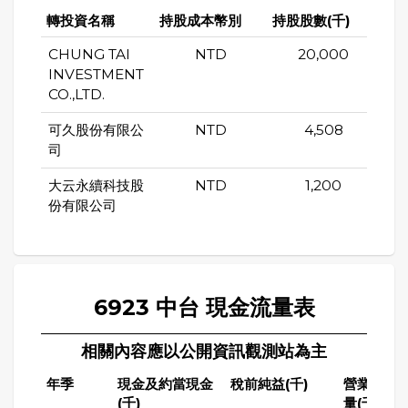
轉投資名稱
持股成本幣別
持股股數(千)
持股
CHUNG TAI
NTD
20,000
INVESTMENT
CO.,LTD.
可久股份有限公
NTD
4,508
司
大云永續科技股
NTD
1,200
份有限公司
6923 中台 現金流量表
相關內容應以公開資訊觀測站為主
年季
現金及約當現金
稅前純益(千)
營業活動
(千)
量(千)