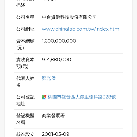
描述
公司名稱
中台資源科技股份有限公司
公司網址
www.chinalab.com.tw/index.html
資本總額
1,600,000,000
(元)
實收資本
914,880,000
額(元)
代表人姓
鄭光傑
名
公司登記
桃園市觀音區大潭里環科路328號
地址
登記機關
商業發展署
名稱
核准設立
2001-05-09