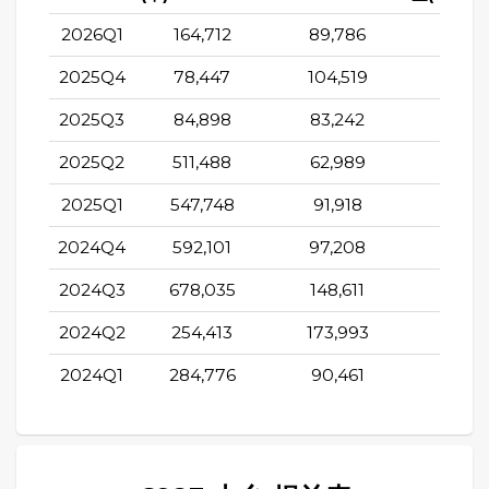
2026Q1
164,712
89,786
182,9
2025Q4
78,447
104,519
114,5
2025Q3
84,898
83,242
100,3
2025Q2
511,488
62,989
56,3
2025Q1
547,748
91,918
146,7
2024Q4
592,101
97,208
101,4
2024Q3
678,035
148,611
152,5
2024Q2
254,413
173,993
57,3
2024Q1
284,776
90,461
-19,3