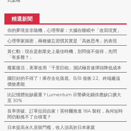
式架構
精選新聞
你的夢境並非隨機，心理學家：大腦在睡眠中「改寫現實」
心理學家揭密，兩種健忘習慣其實是「高效思考」的表現
黃仁勳：現在是創業史上最佳時機，別問值不值得，先問
「有多難？」
廢案復活，美軍改用「千里巨砲」測試極音速彈頭降低成本
國巨好的不得了！庫存去化落底、B/B 值衝 2.2、終端廠溢
價搶產能
比記憶體短缺嚴重？Lumentum 示警磷化銦供應缺口擴大
至 30%
良率突破、訂單拉回自家！英特爾推進 18A 製程，為何短時
間仍動搖不了台積電？
日本提高永久居留門檻，收入須高於日本家庭