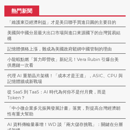
熱門新聞
「維護東亞經濟利益」才是美日聯手買進日圓的主要目的
美國與中國分居最大出口市場與進口來源國下的台灣貿易結
構
記憶體價格上漲，難成為美國政府鬆綁中國管制的理由
小龍蝦點燃「算力即營收」新紀元！Vera Rubin 引爆台美
供應鏈一次看
代理 AI 重塑晶片架構！「成本才是王道」，ASIC、CPU 與
記憶體牆成新戰場
從 SaaS 到 TaaS：AI 時代為何你不是付月費，而是
Token？
「中小微企業多元振興發展計畫」落實，對提高台灣經濟韌
性有重大幫助
AI 資料傳輸量暴增！WD 談「兩大儲存挑戰」：關鍵在分層