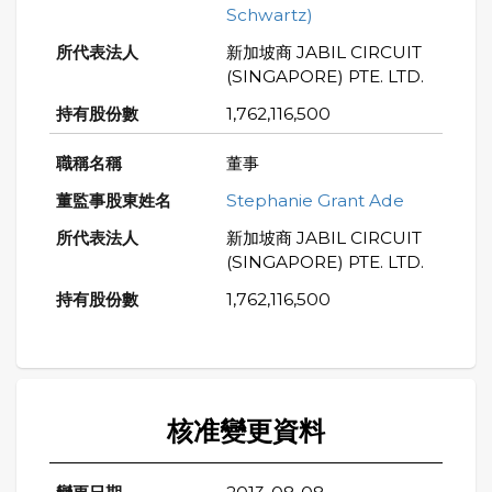
Schwartz)
新加坡商 JABIL CIRCUIT
(SINGAPORE) PTE. LTD.
1,762,116,500
董事
Stephanie Grant Ade
新加坡商 JABIL CIRCUIT
(SINGAPORE) PTE. LTD.
1,762,116,500
核准變更資料