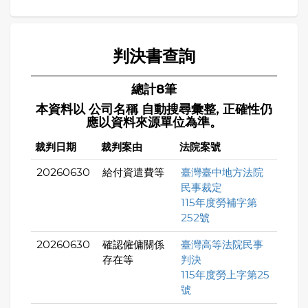
判決書查詢
總計8筆
本資料以 公司名稱 自動搜尋彙整, 正確性仍
應以資料來源單位為準。
裁判日期
裁判案由
法院案號
20260630
給付資遣費等
臺灣臺中地方法院
民事裁定
115年度勞補字第
252號
20260630
確認僱傭關係
臺灣高等法院民事
存在等
判決
115年度勞上字第25
號