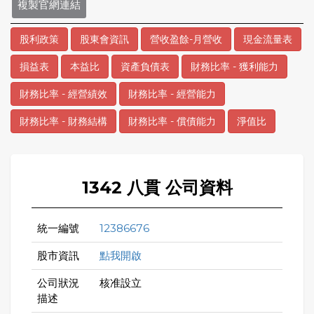
複製官網連結
股利政策
股東會資訊
營收盈餘-月營收
現金流量表
損益表
本益比
資產負債表
財務比率 - 獲利能力
財務比率 - 經營績效
財務比率 - 經營能力
財務比率 - 財務結構
財務比率 - 償債能力
淨值比
1342 八貫 公司資料
統一編號
12386676
股市資訊
點我開啟
公司狀況
核准設立
描述