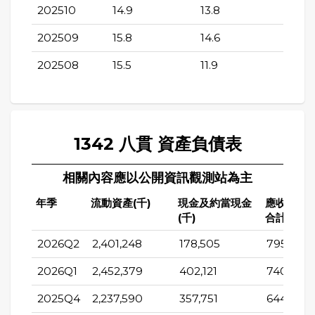
202510
14.9
13.8
202509
15.8
14.6
202508
15.5
11.9
1342 八貫 資產負債表
相關內容應以公開資訊觀測站為主
年季
流動資產(千)
現金及約當現金
應收帳款
(千)
合計(千)
2026Q2
2,401,248
178,505
795,161
2026Q1
2,452,379
402,121
740,404
2025Q4
2,237,590
357,751
644,926