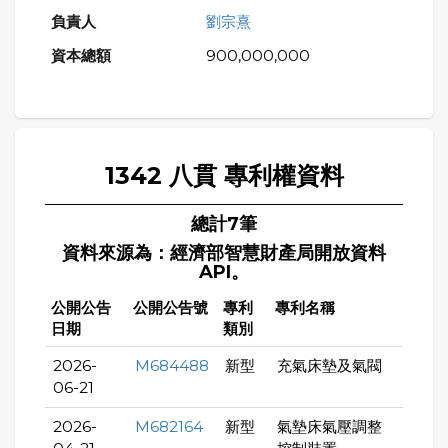
劉宗熹
900,000,000
1342 八貫 專利權資料
總計7筆
資料來源為：經濟部智慧財產局開放資料
API。
公開公告
公開公告號
專利
專利名稱
日期
類別
2026-
M684488
新型
充氣床墊及氣閥
06-21
2026-
M682164
新型
氣墊床氣壓調整