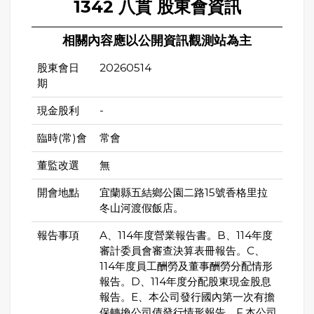
1342 八貫 股東會資訊
相關內容應以公開資訊觀測站為主
股東會日
20260514
期
現金股利
-
臨時(常)會
常會
董監改選
無
開會地點
宜蘭縣五結鄉公園二路15號香格里拉
冬山河渡假飯店。
報告事項
A、114年度營業報告書。B、114年度
審計委員會審查決算表冊報告。C、
114年度員工酬勞及董事酬勞分配情形
報告。D、114年度分配股東現金股息
報告。E、本公司發行國內第一次有擔
保轉換公司債發行情形報告。F.本公司