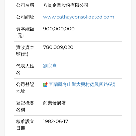
公司名稱
八貫企業股份有限公司
公司網址
www.cathayconsolidated.com
資本總額
900,000,000
(元)
實收資本
780,009,020
額(元)
代表人姓
劉宗熹
名
公司登記
宜蘭縣冬山鄉大興村德興四路6號
地址
登記機關
商業發展署
名稱
核准設立
1982-06-17
日期