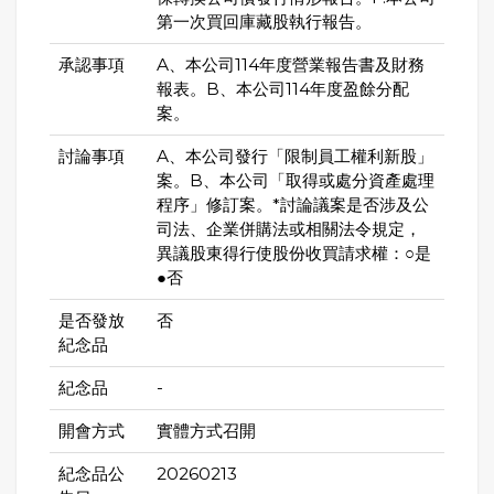
第一次買回庫藏股執行報告。
承認事項
A、本公司114年度營業報告書及財務
報表。B、本公司114年度盈餘分配
案。
討論事項
A、本公司發行「限制員工權利新股」
案。B、本公司「取得或處分資產處理
程序」修訂案。*討論議案是否涉及公
司法、企業併購法或相關法令規定，
異議股東得行使股份收買請求權：○是
●否
是否發放
否
紀念品
紀念品
-
開會方式
實體方式召開
紀念品公
20260213