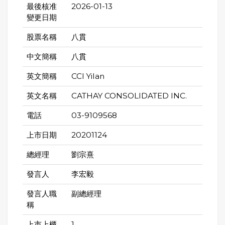
最後核准
2026-01-13
變更日期
股票名稱
八貫
中文簡稱
八貫
英文簡稱
CCI Yilan
英文名稱
CATHAY CONSOLIDATED INC.
電話
03-9109568
上市日期
20201124
總經理
劉宗熹
發言人
李宏毅
發言人職
副總經理
稱
上市上櫃
1