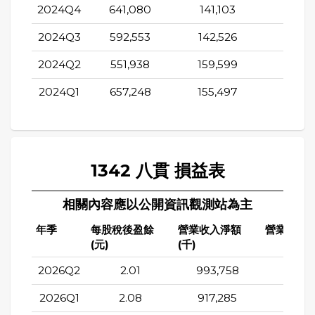
2024Q4
641,080
141,103
82,1
2024Q3
592,553
142,526
83,5
2024Q2
551,938
159,599
134,0
2024Q1
657,248
155,497
92,8
1342 八貫 損益表
相關內容應以公開資訊觀測站為主
年季
每股稅後盈餘
營業收入淨額
營業成本(
(元)
(千)
2026Q2
2.01
993,758
752,5
2026Q1
2.08
917,285
667,7