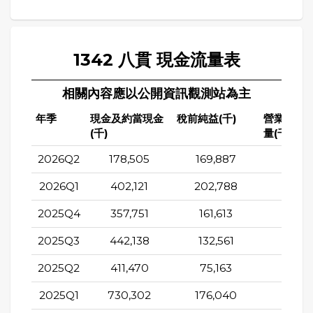
1342 八貫 現金流量表
相關內容應以公開資訊觀測站為主
年季
現金及約當現金
稅前純益(千)
營業活動
(千)
量(千)
2026Q2
178,505
169,887
93,3
2026Q1
402,121
202,788
86,0
2025Q4
357,751
161,613
78,3
2025Q3
442,138
132,561
77,8
2025Q2
411,470
75,163
125,5
2025Q1
730,302
176,040
145,3