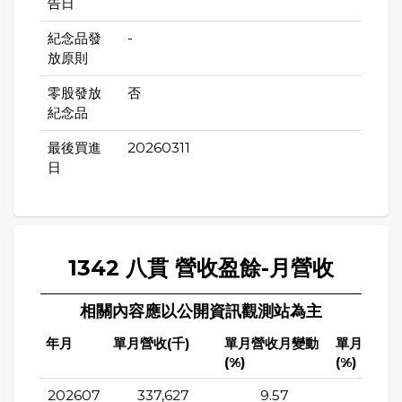
告日
紀念品發
-
放原則
零股發放
否
紀念品
最後買進
20260311
日
1342 八貫 營收盈餘-月營收
相關內容應以公開資訊觀測站為主
年月
單月營收(千)
單月營收月變動
單月營收
(%)
(%)
202607
337,627
9.57
76.9