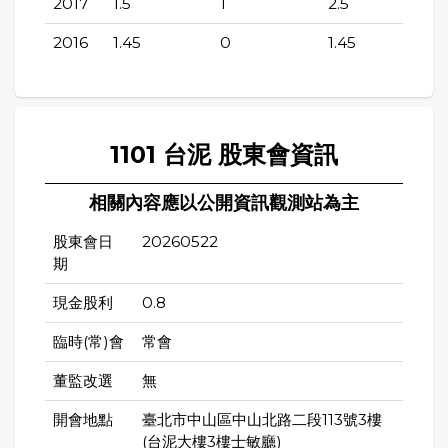
2017
1.5
1
2.5
2016
1.45
0
1.45
1101 台泥 股東會資訊
相關內容應以公開資訊觀測站為主
股東會日
20260522
期
現金股利
0.8
臨時(常)會
常會
董監改選
無
開會地點
臺北市中山區中山北路二段113號3樓
(台泥大樓3樓士敏廳)