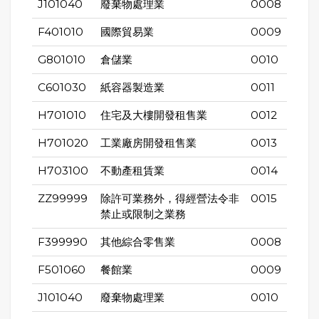
J101040
廢棄物處理業
0008
F401010
國際貿易業
0009
G801010
倉儲業
0010
C601030
紙容器製造業
0011
H701010
住宅及大樓開發租售業
0012
H701020
工業廠房開發租售業
0013
H703100
不動產租賃業
0014
ZZ99999
除許可業務外，得經營法令非
0015
禁止或限制之業務
F399990
其他綜合零售業
0008
F501060
餐館業
0009
J101040
廢棄物處理業
0010