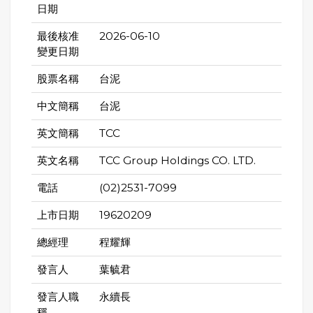
日期
最後核准
2026-06-10
變更日期
股票名稱
台泥
中文簡稱
台泥
英文簡稱
TCC
英文名稱
TCC Group Holdings CO. LTD.
電話
(02)2531-7099
上市日期
19620209
總經理
程耀輝
發言人
葉毓君
發言人職
永續長
稱