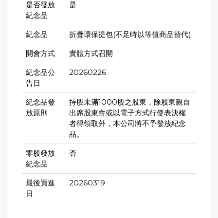
是否發放
是
紀念品
紀念品
折疊環保提包(不足時以等值商品替代)
開會方式
實體方式召開
紀念品公
20260226
告日
紀念品發
持股未滿1000股之股東，除股東親自
放原則
出席股東會或以電子方式行使表決權
者得領取外，本公司將不予發放紀念
品。
零股發放
否
紀念品
最後買進
20260319
日