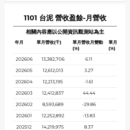
1101 台泥 營收盈餘-月營收
相關內容應以公開資訊觀測站為主
年月
單月營收(千)
單月營收月變動
單月營收
(%)
(%)
202606
13,382,706
6.11
32.4
202605
12,612,013
3.27
-0.0
202604
12,213,195
-1.61
-3.6
202603
12,412,837
44.44
-8.9
202602
8,593,689
-29.86
-5.81
202601
12,252,892
-13.83
0.32
202512
14,219,975
8.37
-14.0