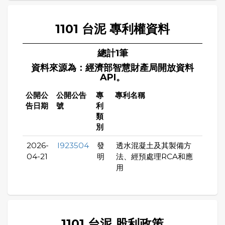
1101 台泥 專利權資料
總計1筆
資料來源為：經濟部智慧財產局開放資料
API。
公開公
公開公告
專
專利名稱
告日期
號
利
類
別
2026-
I923504
發
透水混凝土及其製備方
04-21
明
法、經預處理RCA和應
用
1101 台泥 股利政策