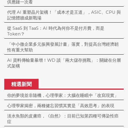
供應鏈一次看
代理 AI 重塑晶片架構！「成本才是王道」，ASIC、CPU 與
記憶體牆成新戰場
從 SaaS 到 TaaS：AI 時代為何你不是付月費，而是
Token？
「中小微企業多元振興發展計畫」落實，對提高台灣經濟韌
性有重大幫助
AI 資料傳輸量暴增！WD 談「兩大儲存挑戰」：關鍵在分層
式架構
精選新聞
你的夢境並非隨機，心理學家：大腦在睡眠中「改寫現實」
心理學家揭密，兩種健忘習慣其實是「高效思考」的表現
淡水魚類的皮膚癌，《自然》：目前已知第四種可傳染性癌
症