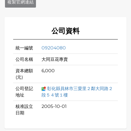
複製官網連結
公司資料
統一編號
09204080
公司名稱
大同豆花專賣
資本總額
6,000
(元)
公司登記
彰化縣員林市三愛里２鄰大同路２
地址
段５４號１樓
核准設立
2005-10-01
日期