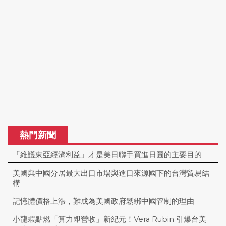
熱門新聞
「維護東亞經濟利益」才是美日聯手買進日圓的主要目的
美國與中國分居最大出口市場與進口來源國下的台灣貿易結
構
記憶體價格上漲，難成為美國政府鬆綁中國管制的理由
小龍蝦點燃「算力即營收」新紀元！Vera Rubin 引爆台美