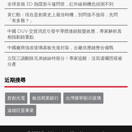
全球首個 3D 熱隱形斗篷問世，紅外線相機也偵測不到
黃仁勳：現在是創業史上最佳時機，別問值不值得，先問
「有多難？」
中國 DUV 交貨消息引發半導體連鎖殺盤效應，專家解析真
相指劃錯重點
中國廠商強攻玻璃基板先進封裝，台廠供應鏈整合備戰
立院三讀刪除兄弟姊妹特留分！專家提醒：沒寫遺囑照樣被
分產
近期搜尋
群創光電
板信商業銀行
台灣康寧顯示玻璃
遠雄巨蛋事業