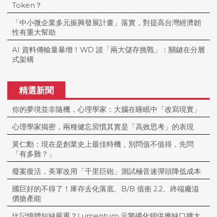
Token？
「中小微企業多元振興發展計畫」落實，對提高台灣經濟韌
性有重大幫助
AI 資料傳輸量暴增！WD 談「兩大儲存挑戰」：關鍵在分層
式架構
精選新聞
你的夢境並非隨機，心理學家：大腦在睡眠中「改寫現實」
心理學家揭密，兩種健忘習慣其實是「高效思考」的表現
黃仁勳：現在是創業史上最佳時機，別問值不值得，先問
「有多難？」
廢案復活，美軍改用「千里巨砲」測試極音速彈頭降低成本
國巨好的不得了！庫存去化落底、B/B 值衝 2.2、終端廠溢
價搶產能
比記憶體短缺嚴重？Lumentum 示警磷化銦供應缺口擴大