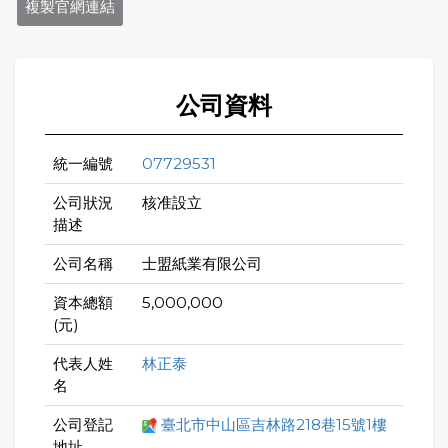
複製官網連結
公司資料
統一編號
07729531
公司狀況
核准設立
描述
公司名稱
士盟紙業有限公司
資本總額
5,000,000
(元)
代表人姓
林正泰
名
公司登記
臺北市中山區吉林路218巷15號1樓
地址