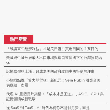
熱門新聞
「維護東亞經濟利益」才是美日聯手買進日圓的主要目的
美國與中國分居最大出口市場與進口來源國下的台灣貿易結
構
記憶體價格上漲，難成為美國政府鬆綁中國管制的理由
小龍蝦點燃「算力即營收」新紀元！Vera Rubin 引爆台美
供應鏈一次看
代理 AI 重塑晶片架構！「成本才是王道」，ASIC、CPU 與
記憶體牆成新戰場
從 SaaS 到 TaaS：AI 時代為何你不是付月費，而是