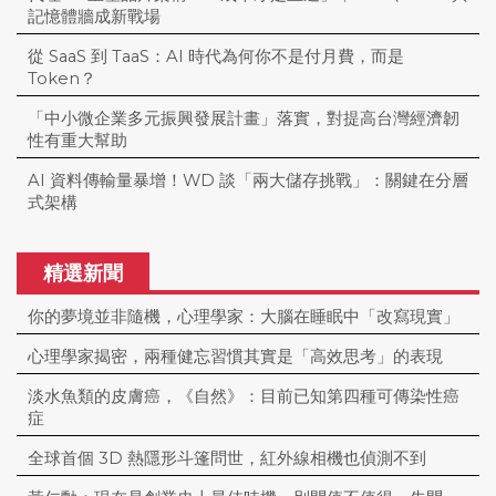
記憶體牆成新戰場
從 SaaS 到 TaaS：AI 時代為何你不是付月費，而是
Token？
「中小微企業多元振興發展計畫」落實，對提高台灣經濟韌
性有重大幫助
AI 資料傳輸量暴增！WD 談「兩大儲存挑戰」：關鍵在分層
式架構
精選新聞
你的夢境並非隨機，心理學家：大腦在睡眠中「改寫現實」
心理學家揭密，兩種健忘習慣其實是「高效思考」的表現
淡水魚類的皮膚癌，《自然》：目前已知第四種可傳染性癌
症
全球首個 3D 熱隱形斗篷問世，紅外線相機也偵測不到