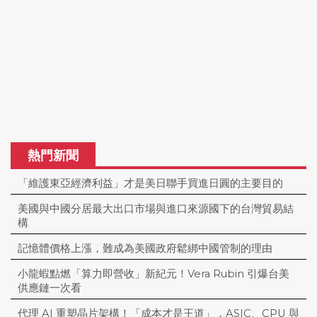
熱門新聞
「維護東亞經濟利益」才是美日聯手買進日圓的主要目的
美國與中國分居最大出口市場與進口來源國下的台灣貿易結
構
記憶體價格上漲，難成為美國政府鬆綁中國管制的理由
小龍蝦點燃「算力即營收」新紀元！Vera Rubin 引爆台美
供應鏈一次看
代理 AI 重塑晶片架構！「成本才是王道」，ASIC、CPU 與