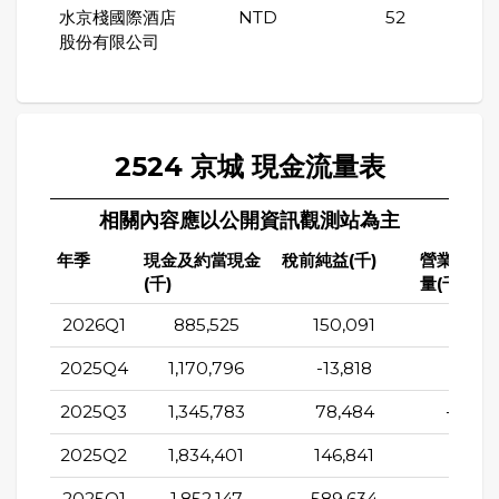
水京棧國際酒店
NTD
52
股份有限公司
2524 京城 現金流量表
相關內容應以公開資訊觀測站為主
年季
現金及約當現金
稅前純益(千)
營業活動
(千)
量(千)
2026Q1
885,525
150,091
-50,9
2025Q4
1,170,796
-13,818
85,1
2025Q3
1,345,783
78,484
-574,
2025Q2
1,834,401
146,841
-191,8
2025Q1
1,852,147
589,634
779,6