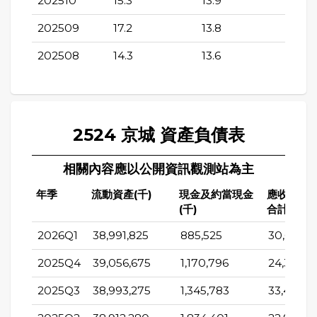
202510
15.3
13.9
202509
17.2
13.8
202508
14.3
13.6
2524 京城 資產負債表
相關內容應以公開資訊觀測站為主
年季
流動資產(千)
現金及約當現金
應收帳款
(千)
合計(千)
2026Q1
38,991,825
885,525
30,663
2025Q4
39,056,675
1,170,796
24,342
2025Q3
38,993,275
1,345,783
33,470