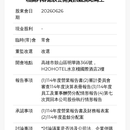
股東會日
20260626
期
現金股利
-
臨時(常)會
常會
董監改選
改選
開會地點
高雄市鼓山區明華路366號，
H2OHOTEL水京棧國際酒店2樓
報告事項
(1)114年度營業報告書(2)審計委員會
審查114年度決算表冊報告(3)114年度
員工及董事酬勞分配情形報告(4)第七
次買回本公司股份執行情形報告
承認事項
(1)114年度營業報告書及財務報表案
(2)114年度盈餘分配案
討論事項
*討論議案是否涉及公司法、企業併購