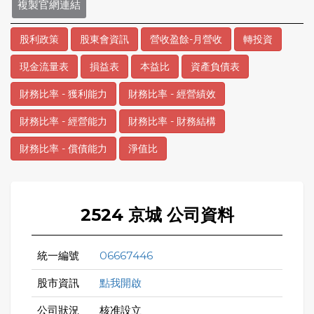
複製官網連結
股利政策
股東會資訊
營收盈餘-月營收
轉投資
現金流量表
損益表
本益比
資產負債表
財務比率 - 獲利能力
財務比率 - 經營績效
財務比率 - 經營能力
財務比率 - 財務結構
財務比率 - 償債能力
淨值比
2524 京城 公司資料
統一編號
06667446
股市資訊
點我開啟
公司狀況
核准設立