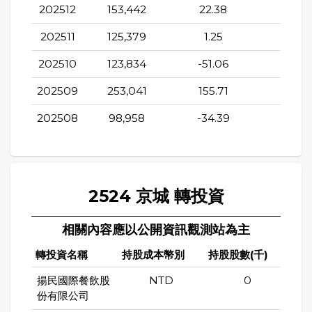
202512
153,442
22.38
-91.9
202511
125,379
1.25
-91.0
202510
123,834
-51.06
-95.1
202509
253,041
155.71
-52.7
202508
98,958
-34.39
-74.2
2524 京城 轉投資
相關內容應以公開資訊觀測站為主
轉投資名稱
持股成本幣別
持股股數(千)
持股
揚民國際餐飲股
NTD
0
份有限公司