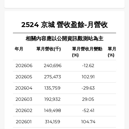
2524 京城 營收盈餘-月營收
相關內容應以公開資訊觀測站為主
年月
單月營收(千)
單月營收月變動
單月營收
(%)
(%)
202606
240,696
-12.62
-27.9
202605
275,473
102.91
-0.6
202604
135,759
-29.63
-48.7
202603
192,932
29.05
-65.8
202602
149,498
-52.41
-80.8
202601
314,159
104.74
-42.7