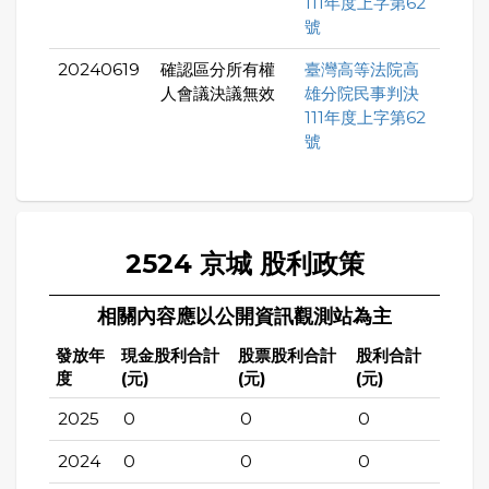
111年度上字第62
號
20240619
確認區分所有權
臺灣高等法院高
人會議決議無效
雄分院民事判決
111年度上字第62
號
2524 京城 股利政策
相關內容應以公開資訊觀測站為主
發放年
現金股利合計
股票股利合計
股利合計
度
(元)
(元)
(元)
2025
0
0
0
2024
0
0
0