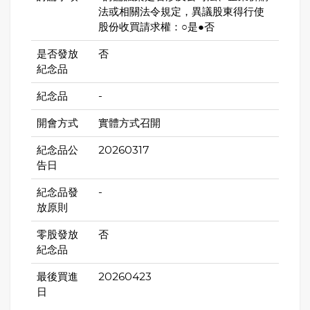
法或相關法令規定，異議股東得行使
股份收買請求權：○是●否
是否發放
否
紀念品
紀念品
-
開會方式
實體方式召開
紀念品公
20260317
告日
紀念品發
-
放原則
零股發放
否
紀念品
最後買進
20260423
日