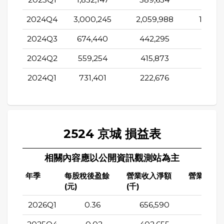
2024Q4
3,000,245
2,059,988
1,046,
2024Q3
674,440
442,295
397,1
2024Q2
559,254
415,873
-155,8
2024Q1
731,401
222,676
303,5
2524 京城 損益表
相關內容應以公開資訊觀測站為主
年季
每股稅後盈餘
營業收入淨額
營業成本(
(元)
(千)
2026Q1
0.36
656,590
337,8