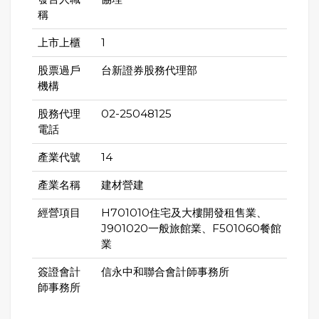
稱
上市上櫃
1
股票過戶
台新證券股務代理部
機構
股務代理
02-25048125
電話
產業代號
14
產業名稱
建材營建
經營項目
H701010住宅及大樓開發租售業、
J901020一般旅館業、F501060餐館
業
簽證會計
信永中和聯合會計師事務所
師事務所