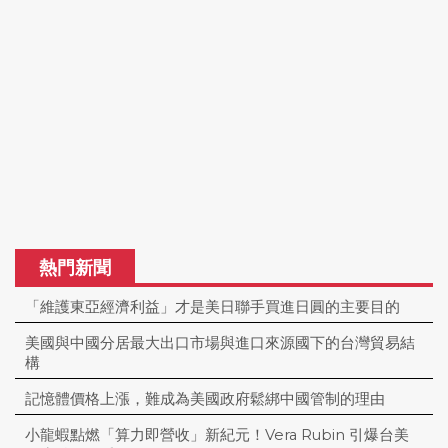
熱門新聞
「維護東亞經濟利益」才是美日聯手買進日圓的主要目的
美國與中國分居最大出口市場與進口來源國下的台灣貿易結
構
記憶體價格上漲，難成為美國政府鬆綁中國管制的理由
小龍蝦點燃「算力即營收」新紀元！Vera Rubin 引爆台美