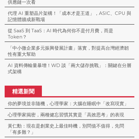
供應鏈一次看
代理 AI 重塑晶片架構！「成本才是王道」，ASIC、CPU 與
記憶體牆成新戰場
從 SaaS 到 TaaS：AI 時代為何你不是付月費，而是
Token？
「中小微企業多元振興發展計畫」落實，對提高台灣經濟韌
性有重大幫助
AI 資料傳輸量暴增！WD 談「兩大儲存挑戰」：關鍵在分層
式架構
精選新聞
你的夢境並非隨機，心理學家：大腦在睡眠中「改寫現實」
心理學家揭密，兩種健忘習慣其實是「高效思考」的表現
黃仁勳：現在是創業史上最佳時機，別問值不值得，先問
「有多難？」