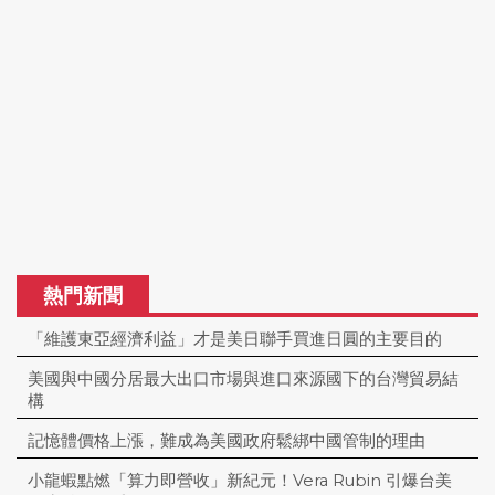
熱門新聞
「維護東亞經濟利益」才是美日聯手買進日圓的主要目的
美國與中國分居最大出口市場與進口來源國下的台灣貿易結
構
記憶體價格上漲，難成為美國政府鬆綁中國管制的理由
小龍蝦點燃「算力即營收」新紀元！Vera Rubin 引爆台美