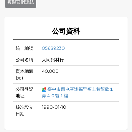
複製官網連結
公司資料
統一編號
05689230
公司名稱
大同鋁材行
資本總額
40,000
(元)
公司登記
臺中市西屯區逢福里福上巷龍欣１
地址
弄４０號１樓
核准設立
1990-01-10
日期