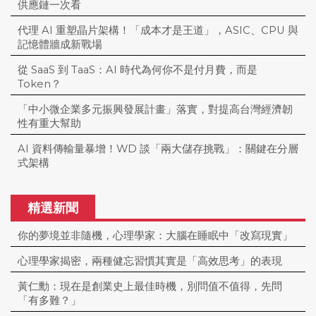
供應鏈一次看
代理 AI 重塑晶片架構！「成本才是王道」，ASIC、CPU 與
記憶體牆成新戰場
從 SaaS 到 TaaS：AI 時代為何你不是付月費，而是
Token？
「中小微企業多元振興發展計畫」落實，對提高台灣經濟韌
性有重大幫助
AI 資料傳輸量暴增！WD 談「兩大儲存挑戰」：關鍵在分層
式架構
精選新聞
你的夢境並非隨機，心理學家：大腦在睡眠中「改寫現實」
心理學家揭密，兩種健忘習慣其實是「高效思考」的表現
黃仁勳：現在是創業史上最佳時機，別問值不值得，先問
「有多難？」