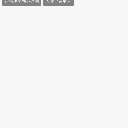
台灣康寧顯示玻璃
遠雄巨蛋事業