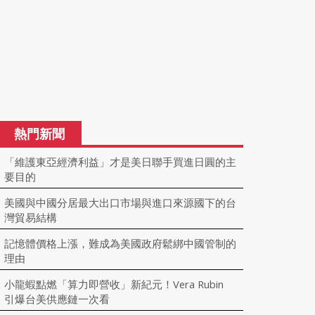
熱門新聞
「維護東亞經濟利益」才是美日聯手買進日圓的主
要目的
美國與中國分居最大出口市場與進口來源國下的台
灣貿易結構
記憶體價格上漲，難成為美國政府鬆綁中國管制的
理由
小龍蝦點燃「算力即營收」新紀元！Vera Rubin
引爆台美供應鏈一次看