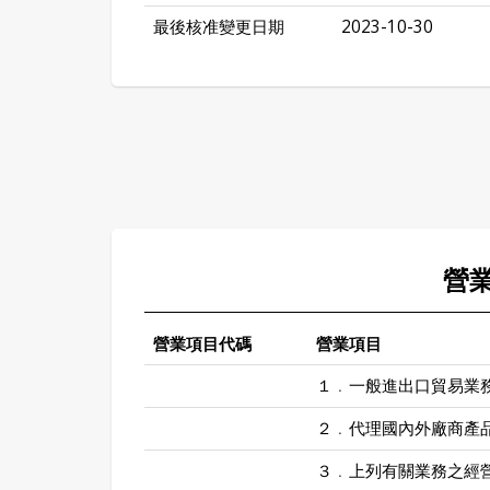
最後核准變更日期
2023-10-30
營
營業項目代碼
營業項目
１﹒一般進出口貿易業
２﹒代理國內外廠商產
３﹒上列有關業務之經