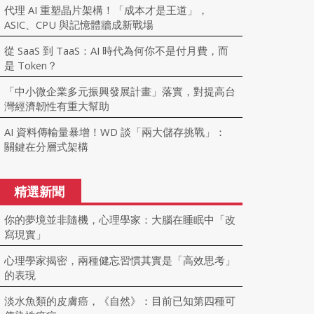
代理 AI 重塑晶片架構！「成本才是王道」，
ASIC、CPU 與記憶體牆成新戰場
從 SaaS 到 TaaS：AI 時代為何你不是付月費，而
是 Token？
「中小微企業多元振興發展計畫」落實，對提高台
灣經濟韌性有重大幫助
AI 資料傳輸量暴增！WD 談「兩大儲存挑戰」：
關鍵在分層式架構
精選新聞
你的夢境並非隨機，心理學家：大腦在睡眠中「改
寫現實」
心理學家揭密，兩種健忘習慣其實是「高效思考」
的表現
淡水魚類的皮膚癌，《自然》：目前已知第四種可