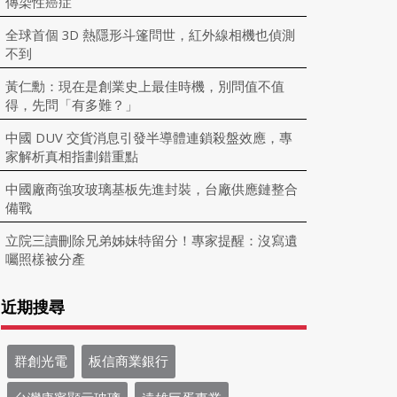
傳染性癌症
全球首個 3D 熱隱形斗篷問世，紅外線相機也偵測
不到
黃仁勳：現在是創業史上最佳時機，別問值不值
得，先問「有多難？」
中國 DUV 交貨消息引發半導體連鎖殺盤效應，專
家解析真相指劃錯重點
中國廠商強攻玻璃基板先進封裝，台廠供應鏈整合
備戰
立院三讀刪除兄弟姊妹特留分！專家提醒：沒寫遺
囑照樣被分產
近期搜尋
群創光電
板信商業銀行