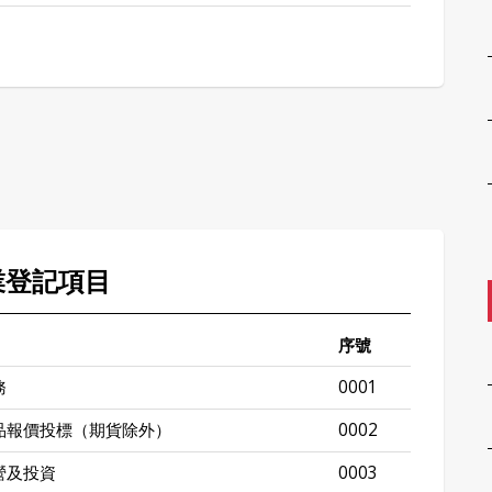
業登記項目
序號
務
0001
品報價投標（期貨除外）
0002
營及投資
0003