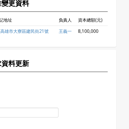
准變更資料
記地址
負責人
資本總額(元)
高雄市大寮區建民街21號
王義一
8,100,000
求資料更新
。