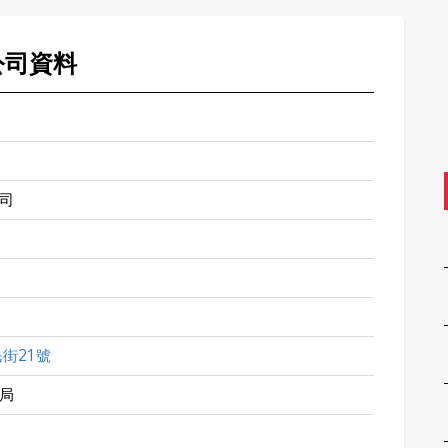
公司資料
司
街21號
局