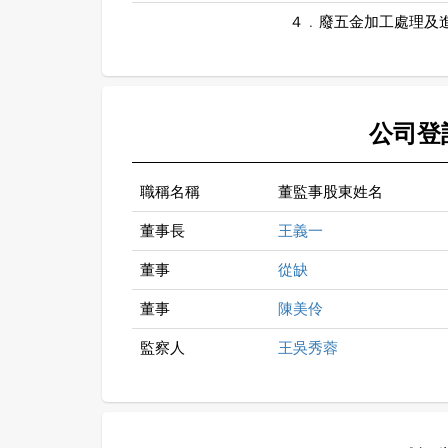
４﹒廢五金加工處理及
公司登
職稱名稱
董監事股東姓名
董事長
王義一
董事
從缺
董事
陳美伶
監察人
王吳秀蓉