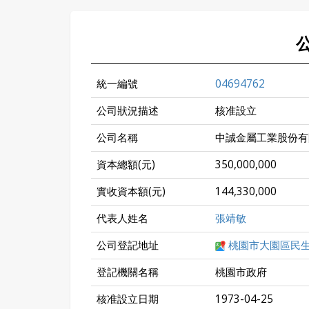
統一編號
04694762
公司狀況描述
核准設立
公司名稱
中誠金屬工業股份有
資本總額(元)
350,000,000
實收資本額(元)
144,330,000
代表人姓名
張靖敏
公司登記地址
桃園市大園區民生
登記機關名稱
桃園市政府
核准設立日期
1973-04-25