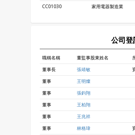
CC01030
家用電器製造業
公司登
職稱名稱
董監事股東姓名
董事長
張靖敏
董事
王明燦
董事
張鈞翔
董事
王柏翔
董事
王兆祥
董事
林格瑋