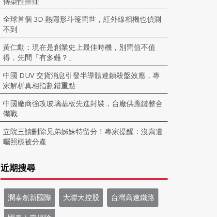
傳染性癌症
全球首個 3D 熱隱形斗篷問世，紅外線相機也偵測
不到
黃仁勳：現在是創業史上最佳時機，別問值不值
得，先問「有多難？」
中國 DUV 交貨消息引發半導體連鎖殺盤效應，專
家解析真相指劃錯重點
中國廠商強攻玻璃基板先進封裝，台廠供應鏈整合
備戰
立院三讀刪除兄弟姊妹特留分！專家提醒：沒寫遺
囑照樣被分產
近期搜尋
潤泰創新國際
大聯大控股
台灣高速鐵路