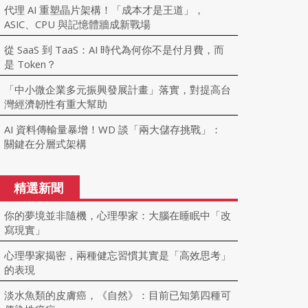
代理 AI 重塑晶片架構！「成本才是王道」，
ASIC、CPU 與記憶體牆成新戰場
從 SaaS 到 TaaS：AI 時代為何你不是付月費，而
是 Token？
「中小微企業多元振興發展計畫」落實，對提高台
灣經濟韌性有重大幫助
AI 資料傳輸量暴增！WD 談「兩大儲存挑戰」：
關鍵在分層式架構
精選新聞
你的夢境並非隨機，心理學家：大腦在睡眠中「改
寫現實」
心理學家揭密，兩種健忘習慣其實是「高效思考」
的表現
淡水魚類的皮膚癌，《自然》：目前已知第四種可