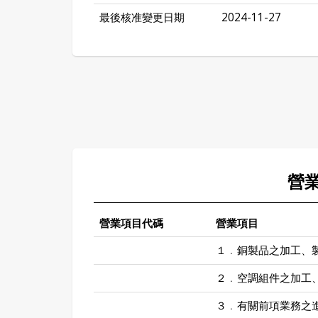
最後核准變更日期
2024-11-27
營
營業項目代碼
營業項目
１﹒銅製品之加工、
２﹒空調組件之加工
３﹒有關前項業務之