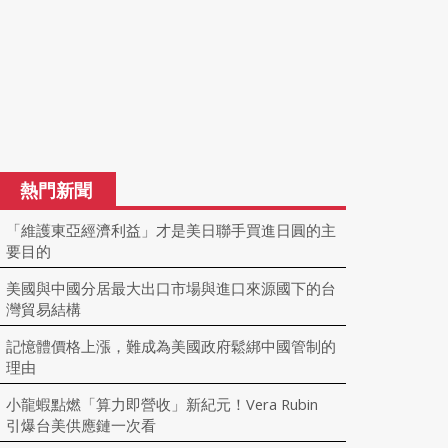
熱門新聞
「維護東亞經濟利益」才是美日聯手買進日圓的主
要目的
美國與中國分居最大出口市場與進口來源國下的台
灣貿易結構
記憶體價格上漲，難成為美國政府鬆綁中國管制的
理由
小龍蝦點燃「算力即營收」新紀元！Vera Rubin
引爆台美供應鏈一次看