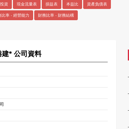
投資
現金流量表
損益表
本益比
資產負債表
比率 - 經營能力
財務比率 - 財務結構
 港建* 公司資料
司