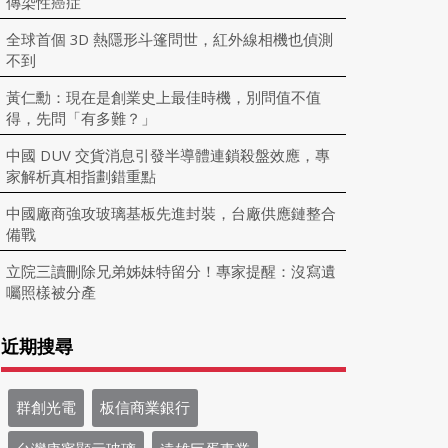
傳染性癌症
全球首個 3D 熱隱形斗篷問世，紅外線相機也偵測
不到
黃仁勳：現在是創業史上最佳時機，別問值不值
得，先問「有多難？」
中國 DUV 交貨消息引發半導體連鎖殺盤效應，專
家解析真相指劃錯重點
中國廠商強攻玻璃基板先進封裝，台廠供應鏈整合
備戰
立院三讀刪除兄弟姊妹特留分！專家提醒：沒寫遺
囑照樣被分產
近期搜尋
群創光電
板信商業銀行