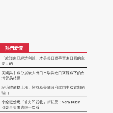
熱門新聞
「維護東亞經濟利益」才是美日聯手買進日圓的主
要目的
美國與中國分居最大出口市場與進口來源國下的台
灣貿易結構
記憶體價格上漲，難成為美國政府鬆綁中國管制的
理由
小龍蝦點燃「算力即營收」新紀元！Vera Rubin
引爆台美供應鏈一次看