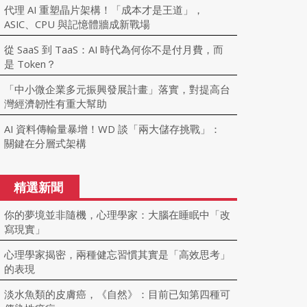
代理 AI 重塑晶片架構！「成本才是王道」，
ASIC、CPU 與記憶體牆成新戰場
從 SaaS 到 TaaS：AI 時代為何你不是付月費，而
是 Token？
「中小微企業多元振興發展計畫」落實，對提高台
灣經濟韌性有重大幫助
AI 資料傳輸量暴增！WD 談「兩大儲存挑戰」：
關鍵在分層式架構
精選新聞
你的夢境並非隨機，心理學家：大腦在睡眠中「改
寫現實」
心理學家揭密，兩種健忘習慣其實是「高效思考」
的表現
淡水魚類的皮膚癌，《自然》：目前已知第四種可