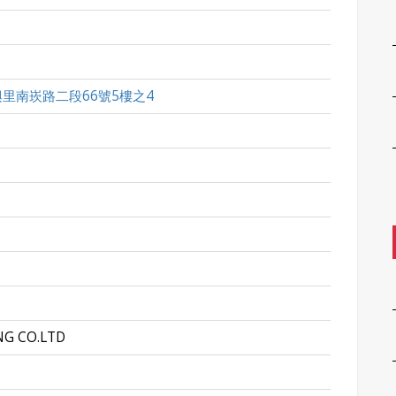
里南崁路二段66號5樓之4
NG CO.LTD