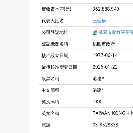
實收資本額(元)
362,888,940
代表人姓名
王藝橋
公司登記地址
桃園市蘆竹區長興
登記機關名稱
桃園市政府
核准設立日期
1977-06-14
最後核准變更日期
2026-01-22
股票名稱
港建*
中文簡稱
港建*
英文簡稱
TKK
英文名稱
TAIWAN KONG KI
電話
03-3529333