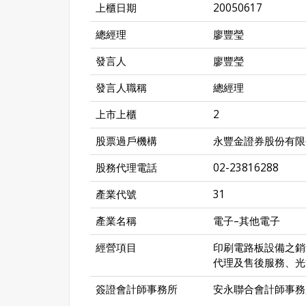
上櫃日期
20050617
總經理
廖豐瑩
發言人
廖豐瑩
發言人職稱
總經理
上市上櫃
2
股票過戶機構
永豐金證券股份有限
股務代理電話
02-23816288
產業代號
31
產業名稱
電子–其他電子
經營項目
印刷電路板設備之銷
代理及售後服務、光
簽證會計師事務所
安永聯合會計師事務