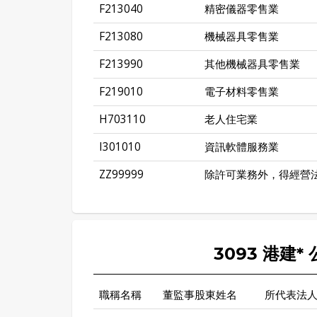
F213040
精密儀器零售業
F213080
機械器具零售業
F213990
其他機械器具零售業
F219010
電子材料零售業
H703110
老人住宅業
I301010
資訊軟體服務業
ZZ99999
除許可業務外，得經營
3093 港建
職稱名稱
董監事股東姓名
所代表法