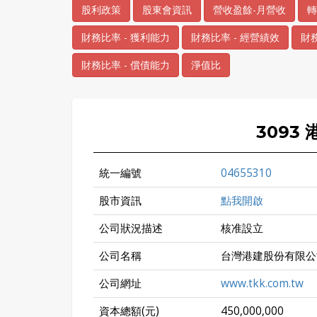
股利政策
股東會資訊
營收盈餘-月營收
轉
財務比率 - 獲利能力
財務比率 - 經營績效
財務
財務比率 - 償債能力
淨值比
3093
統一編號
04655310
股市資訊
點我開啟
公司狀況描述
核准設立
公司名稱
台灣港建股份有限公
公司網址
www.tkk.com.tw
資本總額(元)
450,000,000