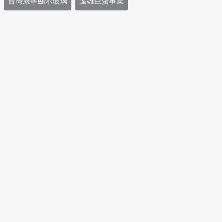
台灣康寧顯示玻璃
遠雄巨蛋事業