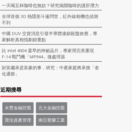
一天喝五杯咖啡也無妨？研究揭開咖啡的護肝潛力
全球首個 3D 熱隱形斗篷問世，紅外線相機也偵測
不到
中國 DUV 交貨消息引發半導體連鎖殺盤效應，專
家解析真相指劃錯重點
比 Intel 4004 還早的神祕晶片，專家用完美重現
F-14 戰鬥機「MP944」微處理器
財富繼承是富豪的事，研究：中產家庭將承擔「老
化通膨」
近期搜尋
永豐金融控股
元大金融控股
寶佳資產管理
南亞塑膠工業