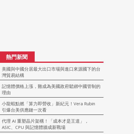
熱門新聞
美國與中國分居最大出口市場與進口來源國下的台
灣貿易結構
記憶體價格上漲，難成為美國政府鬆綁中國管制的
理由
小龍蝦點燃「算力即營收」新紀元！Vera Rubin
引爆台美供應鏈一次看
代理 AI 重塑晶片架構！「成本才是王道」，
ASIC、CPU 與記憶體牆成新戰場