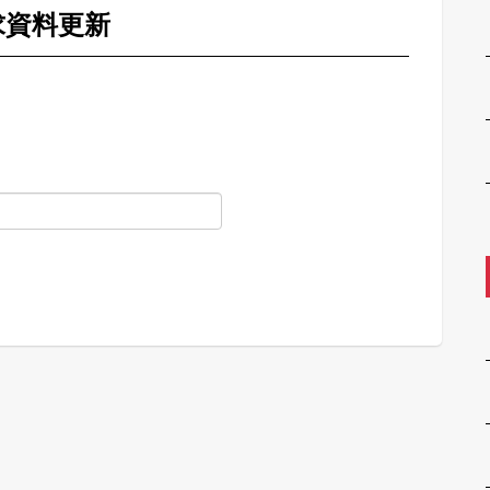
求資料更新
。