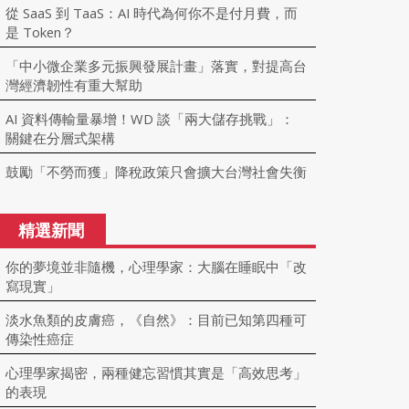
從 SaaS 到 TaaS：AI 時代為何你不是付月費，而
是 Token？
「中小微企業多元振興發展計畫」落實，對提高台
灣經濟韌性有重大幫助
AI 資料傳輸量暴增！WD 談「兩大儲存挑戰」：
關鍵在分層式架構
鼓勵「不勞而獲」降稅政策只會擴大台灣社會失衡
精選新聞
你的夢境並非隨機，心理學家：大腦在睡眠中「改
寫現實」
淡水魚類的皮膚癌，《自然》：目前已知第四種可
傳染性癌症
心理學家揭密，兩種健忘習慣其實是「高效思考」
的表現