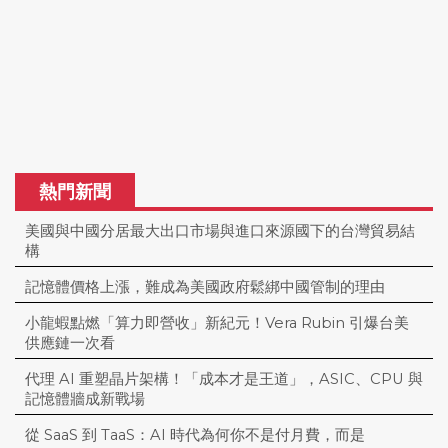
熱門新聞
美國與中國分居最大出口市場與進口來源國下的台灣貿易結
構
記憶體價格上漲，難成為美國政府鬆綁中國管制的理由
小龍蝦點燃「算力即營收」新紀元！Vera Rubin 引爆台美
供應鏈一次看
代理 AI 重塑晶片架構！「成本才是王道」，ASIC、CPU 與
記憶體牆成新戰場
從 SaaS 到 TaaS：AI 時代為何你不是付月費，而是