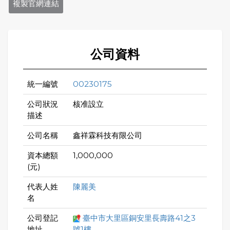
複製官網連結
公司資料
統一編號
00230175
公司狀況
核准設立
描述
公司名稱
鑫祥霖科技有限公司
資本總額
1,000,000
(元)
代表人姓
陳麗美
名
公司登記
臺中市大里區銅安里長壽路41之3
地址
號1樓