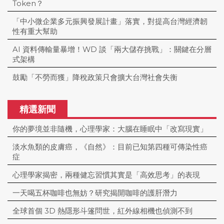
Token？
「中小微企業多元振興發展計畫」落實，對提高台灣經濟韌
性有重大幫助
AI 資料傳輸量暴增！WD 談「兩大儲存挑戰」：關鍵在分層
式架構
鼓勵「不勞而獲」降稅政策只會擴大台灣社會失衡
精選新聞
你的夢境並非隨機，心理學家：大腦在睡眠中「改寫現實」
淡水魚類的皮膚癌，《自然》：目前已知第四種可傳染性癌
症
心理學家揭密，兩種健忘習慣其實是「高效思考」的表現
一天喝五杯咖啡也無妨？研究揭開咖啡的護肝潛力
全球首個 3D 熱隱形斗篷問世，紅外線相機也偵測不到