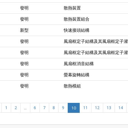
發明
散熱裝置
發明
散熱裝置組合
新型
快速接頭結構
發明
風扇框定子結構及其風扇框定子灌
發明
風扇框定子結構及其風扇框定子灌
發明
風扇框消音結構
發明
螢幕旋轉結構
發明
散熱模組
1
2
...
6
7
8
9
10
11
12
13
14