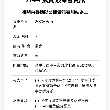
7744 崴寶 股東會資訊
相關內容應以公開資訊觀測站為主
股東會日
20260514
期
現金股利
7
臨時(常)會
常會
董監改選
無
開會地點
台中市西屯區市政北七路186號3樓A
會議室。
報告事項
(1)114年度營業報告(2)114年度審計委
員會查核報告(3)114年度員工酬勞及董
事酬勞分派
承認事項
(1)114年度營業報告書及財務報表
(2)114年度盈餘分配案