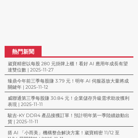
熱門新聞
崴寶精密以每股 280 元掛牌上櫃！看好 AI 應用年成長有望
達雙位數
|
2025-11-27
臻鼎今年前三季每股賺 3.79 元！明年 AI 伺服器放大量將成
關鍵年
|
2025-11-12
威聯通第三季每股賺 30.84 元！企業儲存升級需求助攻獲利
表現
|
2025-11-11
駿吉-KY DDR4 產品接獲訂單！預計明年第一季陸續啟動出
貨
|
2025-11-11
搭 AI 「小而美」機構整合解決方案！崴寶精密 11/12 至