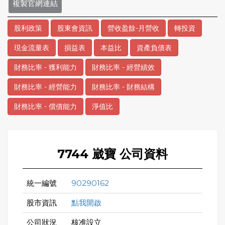
複製官網連結
股利政策
股東會資訊
營收盈餘-月營收
轉投資
現金流量表
損益表
本益比
資產負債表
財務比率 - 獲利能力
財務比率 - 經營績效
財務比率 - 經營能力
財務比率 - 財務結構
財務比率 - 償債能力
淨值比
7744 崴寶 公司資料
統一編號
90290162
股市資訊
點我開啟
公司狀況
核准設立