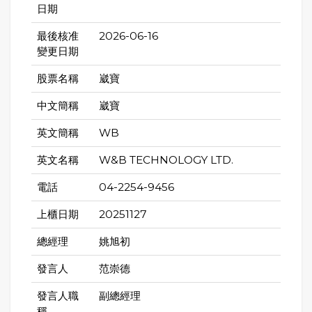
日期
最後核准
2026-06-16
變更日期
股票名稱
崴寶
中文簡稱
崴寶
英文簡稱
WB
英文名稱
W&B TECHNOLOGY LTD.
電話
04-2254-9456
上櫃日期
20251127
總經理
姚旭初
發言人
范崇德
發言人職
副總經理
稱