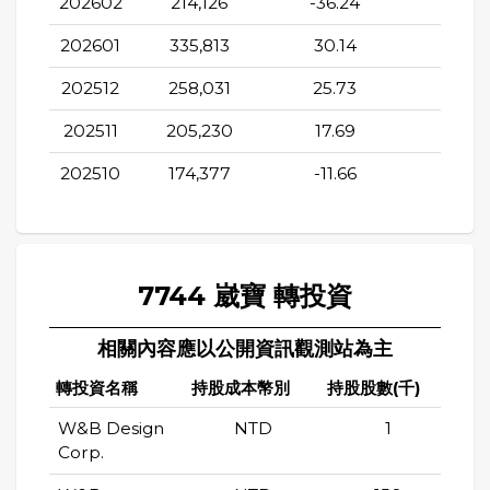
202602
214,126
-36.24
27.2
202601
335,813
30.14
73.8
202512
258,031
25.73
41
202511
205,230
17.69
32.0
202510
174,377
-11.66
11.58
7744 崴寶 轉投資
相關內容應以公開資訊觀測站為主
轉投資名稱
持股成本幣別
持股股數(千)
持股
W&B Design
NTD
1
Corp.