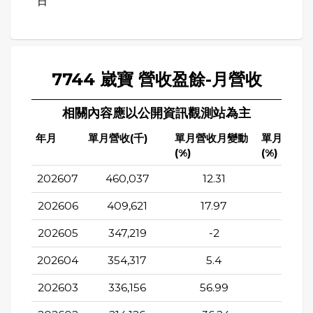
日
7744 崴寶 營收盈餘-月營收
相關內容應以公開資訊觀測站為主
年月
單月營收(千)
單月營收月變動
單月營收
(%)
(%)
202607
460,037
12.31
104.4
202606
409,621
17.97
128.1
202605
347,219
-2
128.1
202604
354,317
5.4
80.5
202603
336,156
56.99
92.8