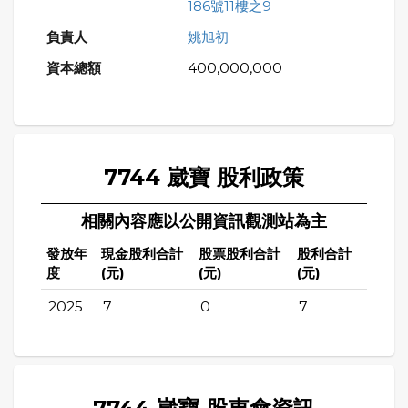
186號11樓之9
姚旭初
400,000,000
7744 崴寶 股利政策
相關內容應以公開資訊觀測站為主
發放年
現金股利合計
股票股利合計
股利合計
度
(元)
(元)
(元)
2025
7
0
7