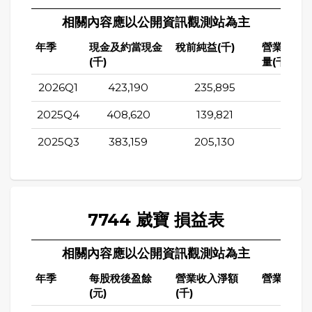
相關內容應以公開資訊觀測站為主
年季
現金及約當現金
稅前純益(千)
營業活動
(千)
量(千)
2026Q1
423,190
235,895
131,1
2025Q4
408,620
139,821
113,0
2025Q3
383,159
205,130
154,0
7744 崴寶 損益表
相關內容應以公開資訊觀測站為主
年季
每股稅後盈餘
營業收入淨額
營業成本(
(元)
(千)