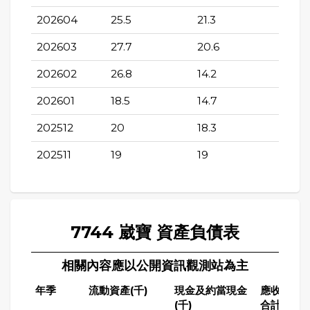
202604
25.5
21.3
202603
27.7
20.6
202602
26.8
14.2
202601
18.5
14.7
202512
20
18.3
202511
19
19
7744 崴寶 資產負債表
相關內容應以公開資訊觀測站為主
年季
流動資產(千)
現金及約當現金
應收帳款
(千)
合計(千)