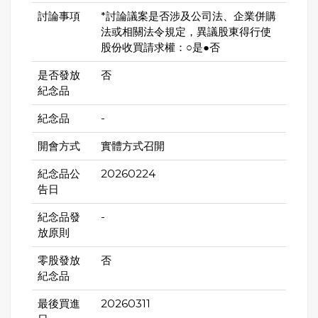
討論事項
*討論議案是否涉及公司法、企業併購
法或相關法令規定，異議股東得行使
股份收買請求權：○是●否
是否發放
否
紀念品
紀念品
-
開會方式
實體方式召開
紀念品公
20260224
告日
紀念品發
-
放原則
零股發放
否
紀念品
最後買進
20260311