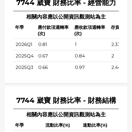
7744 崴寶 財務比率 - 經營能力
相關內容應以公開資訊觀測站為主
年季
應付款項週轉率
應收款項週轉率
存貨週轉率
(次)
(次)
2026Q1
0.81
1
2.33
2025Q4
0.67
0.84
2
2025Q3
0.66
0.97
2.44
7744 崴寶 財務比率 - 財務結構
相關內容應以公開資訊觀測站為主
年季
流動比率(%)
速動比率(%)