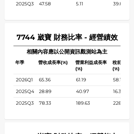
2025Q3
47.58
5.11
39.83
7744 崴寶 財務比率 - 經營績效
相關內容應以公開資訊觀測站為主
年季
營收成長率(%)
營業利益成長率
稅前純益
(%)
(%)
2026Q1
65.36
61.19
58.18
2025Q4
28.89
40.97
16.34
2025Q3
78.33
189.63
228.01