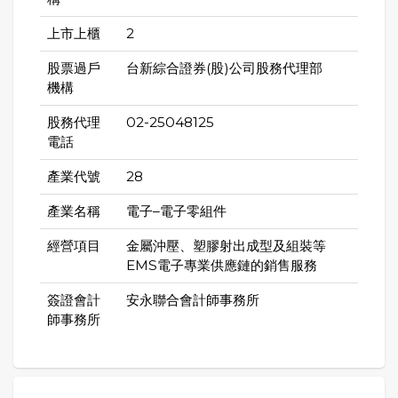
上市上櫃
2
股票過戶
台新綜合證券(股)公司股務代理部
機構
股務代理
02-25048125
電話
產業代號
28
產業名稱
電子–電子零組件
經營項目
金屬沖壓、塑膠射出成型及組裝等
EMS電子專業供應鏈的銷售服務
簽證會計
安永聯合會計師事務所
師事務所