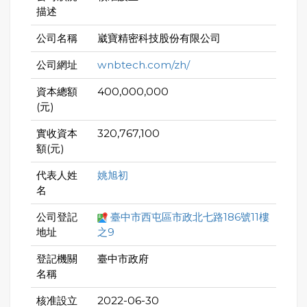
描述
公司名稱
崴寶精密科技股份有限公司
公司網址
wnbtech.com/zh/
資本總額
400,000,000
(元)
實收資本
320,767,100
額(元)
代表人姓
姚旭初
名
公司登記
臺中市西屯區市政北七路186號11樓
地址
之9
登記機關
臺中市政府
名稱
核准設立
2022-06-30