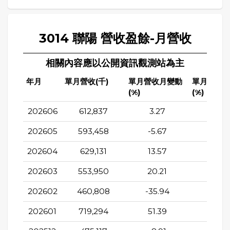
3014 聯陽 營收盈餘-月營收
相關內容應以公開資訊觀測站為主
年月
單月營收(千)
單月營收月變動
單月營收
(%)
(%)
202606
612,837
3.27
-1.12
202605
593,458
-5.67
-8.2
202604
629,131
13.57
-4.21
202603
553,950
20.21
7.65
202602
460,808
-35.94
-13.9
202601
719,294
51.39
7.02