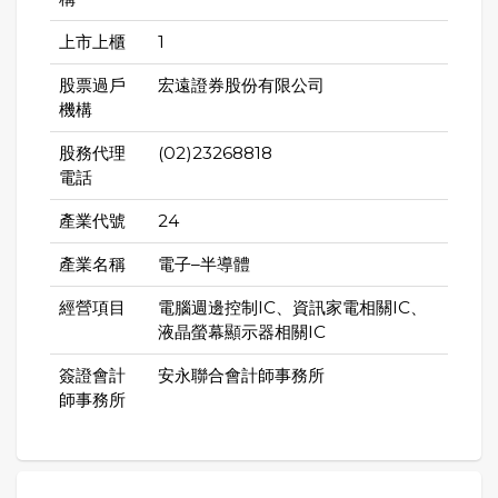
上市上櫃
1
股票過戶
宏遠證券股份有限公司
機構
股務代理
(02)23268818
電話
產業代號
24
產業名稱
電子–半導體
經營項目
電腦週邊控制IC、資訊家電相關IC、
液晶螢幕顯示器相關IC
簽證會計
安永聯合會計師事務所
師事務所