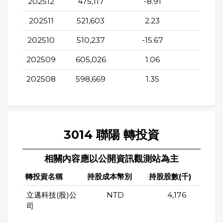
202512
475,117
-8.91
-0.8
202511
521,603
2.23
-8.14
202510
510,237
-15.67
-13.9
202509
605,026
1.06
-5.2
202508
598,669
1.35
-9.0
3014 聯陽 轉投資
相關內容應以公開資訊觀測站為主
轉投資名稱
持股成本幣別
持股股數(千)
持股
立邁科技(股)公
NTD
4,176
司