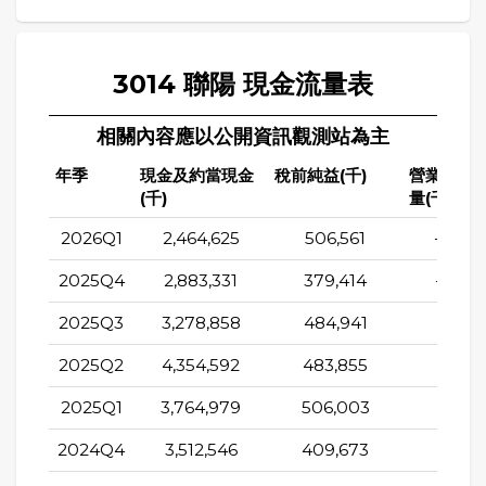
3014 聯陽 現金流量表
相關內容應以公開資訊觀測站為主
年季
現金及約當現金
稅前純益(千)
營業活動
(千)
量(千)
2026Q1
2,464,625
506,561
-386,
2025Q4
2,883,331
379,414
-390,
2025Q3
3,278,858
484,941
413,9
2025Q2
4,354,592
483,855
538,7
2025Q1
3,764,979
506,003
339,5
2024Q4
3,512,546
409,673
411,8