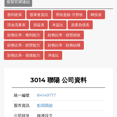
複製官網連結
股利政策
股東會資訊
營收盈餘-月營收
轉投資
現金流量表
損益表
本益比
資產負債表
財務比率 - 獲利能力
財務比率 - 經營績效
財務比率 - 經營能力
財務比率 - 財務結構
財務比率 - 償債能力
淨值比
3014 聯陽 公司資料
統一編號
84149717
股市資訊
點我開啟
公司狀況
核准設立