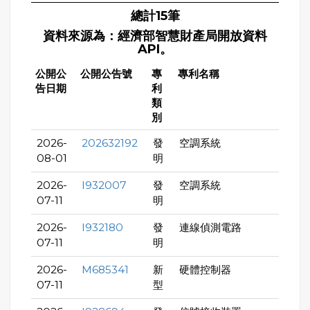
總計15筆
資料來源為：經濟部智慧財產局開放資料
API。
公開公
公開公告號
專
專利名稱
告日期
利
類
別
2026-
202632192
發
空調系統
08-01
明
2026-
I932007
發
空調系統
07-11
明
2026-
I932180
發
連線偵測電路
07-11
明
2026-
M685341
新
硬體控制器
07-11
型