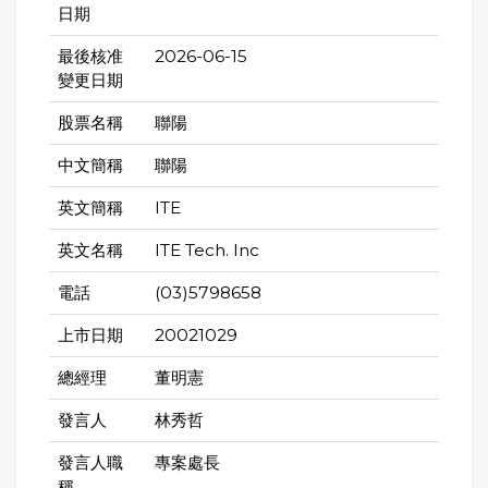
日期
最後核准
2026-06-15
變更日期
股票名稱
聯陽
中文簡稱
聯陽
英文簡稱
ITE
英文名稱
ITE Tech. Inc
電話
(03)5798658
上市日期
20021029
總經理
董明憲
發言人
林秀哲
發言人職
專案處長
稱