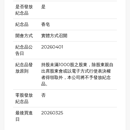
是否發放
是
紀念品
紀念品
香皂
開會方式
實體方式召開
紀念品公
20260401
告日
紀念品發
持股未滿1000股之股東，除股東親自
放原則
出席股東會或以電子方式行使表決權
者得領取外，本公司將不予發放紀念
品。
零股發放
否
紀念品
最後買進
20260325
日