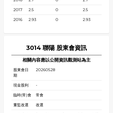
2017
2.5
0
2.5
2016
2.93
0
2.93
3014 聯陽 股東會資訊
相關內容應以公開資訊觀測站為主
股東會日
20260528
期
現金股利
-
臨時(常)會
常會
董監改選
改選