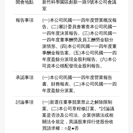
開會地點
新竹科學園區創新一路9號本公司會議
室
報告事項
(一)本公司民國一一四年度營業概況報
告。(二)審計委員會審查本公司民國一
一四年度決算報告。(三)本公司民國一
一四年度董事酬勞及員工酬勞金額分
派情形。(四)本公司民國一一四年度董
事酬金報告案。(五)本公司民國一一四
年度盈餘分派現金股利報告。(六)本公
司資本公積配發現金股利報告。
承認事項
(一)本公司民國一一四年度營業報告
書、財務報表。(二)本公司民國一一四
年度盈餘分派案。
討論事項
(一)新選任董事競業禁止之解除限制
案。(二)本公司章程修訂案。*討論議
案是否涉及公司法、企業併購法或相
關法令規定，異議股東得行使股份收
買請求權：○是●否