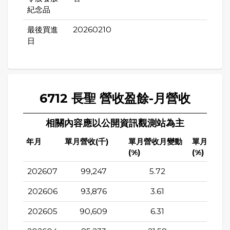
紀念品
最後買進
20260210
日
6712 長聖 營收盈餘-月營收
相關內容應以公開資訊觀測站為主
年月
單月營收(千)
單月營收月變動
單月營收
(%)
(%)
202607
99,247
5.72
20.7
202606
93,876
3.61
16.0
202605
90,609
6.31
25.0