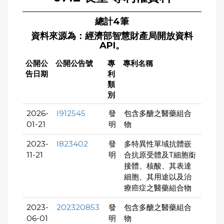
總計4筆
資料來源為：經濟部智慧財產局開放資料
API。
公開公
公開公告號
專
專利名稱
告日期
利
類
別
2026-
I912545
發
包含多醣之醫藥組合
01-21
明
物
2023-
I823402
發
多特異性單域抗體嵌
11-21
明
合抗原受體及T細胞銜
接體、核酸、其表達
細胞、其用途以及治
療癌症之醫藥組合物
2023-
202320853
發
包含多醣之醫藥組合
06-01
明
物