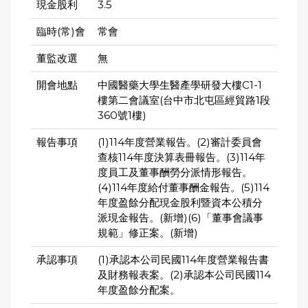
現金股利
3.5
臨時(常)會
常會
董監改選
無
開會地點
中國醫藥大學生醫產學研發大樓C1-1
樓第二會議室(台中市北屯區經貿路1段
360號1樓)
報告事項
(1)114年度營業報告。(2)審計委員會
查核114年度決算表冊報告。(3)114年
度員工及董事酬勞分派情形報告。
(4)114年度給付董事酬金報告。(5)114
年度盈餘分配現金股利暨資本公積分
派現金報告。(新增)(6)「董事會議事
規範」修正案。(新增)
承認事項
(1)承認本公司民國114年度營業報告書
及財務報表案。(2)承認本公司民國114
年度盈餘分配案。