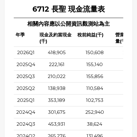
6712 長聖 現金流量表
相關內容應以公開資訊觀測站為主
年季
現金及約當現金
稅前純益(千)
營業活動
(千)
量(千)
2026Q1
418,905
150,608
242,0
2025Q4
222,161
155,140
161,4
2025Q3
210,022
155,856
87,3
2025Q2
138,938
110,584
59,0
2025Q1
353,189
102,753
228,5
2024Q4
301,675
252,940
214,3
2024Q3
453,931
38,624
81,4
2024Q2
265,276
131,496
53,5