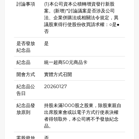
討論事項
(1)本公司資本公積轉增資發行新股
案。(新增)*討論議案是否涉及公司
法、企業併購法或相關法令規定，異
議股東得行使股份收買請求權：○是●
否
是否發放
是
紀念品
紀念品
統一超商50元商品卡
開會方式
實體方式召開
紀念品公
20260127
告日
紀念品發
持股未滿1000股之股東，除股東親自
放原則
出席股東會或以電子方式行使表決權
者得領取外，本公司將不予發放紀念
品。
零股發放
否