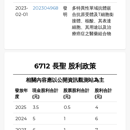
2023-
202304968
發
多特異性單域抗體嵌
02-01
明
合抗原受體及T細胞銜
接體、核酸、其表達
細胞、其用途以及治
療癌症之醫藥組合物
6712 長聖 股利政策
相關內容應以公開資訊觀測站為主
發放年
現金股利合計
股票股利合計
股利合計
度
(元)
(元)
(元)
2025
3.5
0.5
4
2024
5
1
6
2023
6
1
7