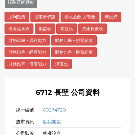
複製官網連結
股利政策
股東會資訊
營收盈餘-月營收
轉投資
現金流量表
損益表
本益比
資產負債表
財務比率 - 獲利能力
財務比率 - 經營績效
財務比率 - 經營能力
財務比率 - 財務結構
財務比率 - 償債能力
淨值比
6712 長聖 公司資料
統一編號
60274720
股市資訊
點我開啟
公司狀況
核准設立