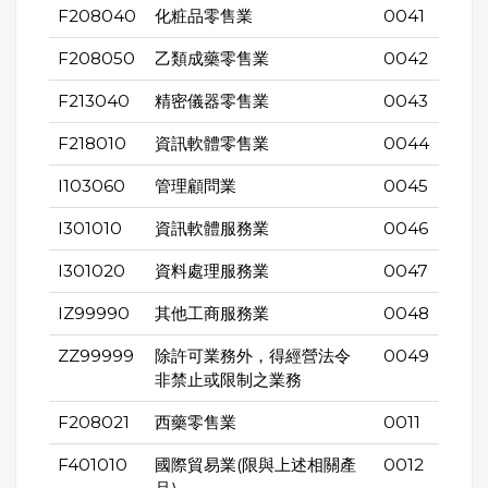
F208040
化粧品零售業
0041
F208050
乙類成藥零售業
0042
F213040
精密儀器零售業
0043
F218010
資訊軟體零售業
0044
I103060
管理顧問業
0045
I301010
資訊軟體服務業
0046
I301020
資料處理服務業
0047
IZ99990
其他工商服務業
0048
ZZ99999
除許可業務外，得經營法令
0049
非禁止或限制之業務
F208021
西藥零售業
0011
F401010
國際貿易業(限與上述相關產
0012