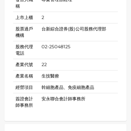
稱
上市上櫃
2
股票過戶
台新綜合證券(股)公司股務代理部
機構
股務代理
02-25048125
電話
產業代號
22
產業名稱
生技醫療
經營項目
幹細胞產品、免疫細胞產品
簽證會計
安永聯合會計師事務所
師事務所