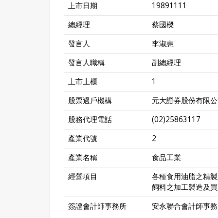
上市日期
19891111
總經理
蔡國樑
發言人
李淑惠
發言人職稱
副總經理
上市上櫃
1
股票過戶機構
元大證券股份有限公
股務代理電話
(02)25863117
產業代號
2
產業名稱
食品工業
經營項目
各種食用油脂之精製
飼料之加工製造及買
簽證會計師事務所
安永聯合會計師事務