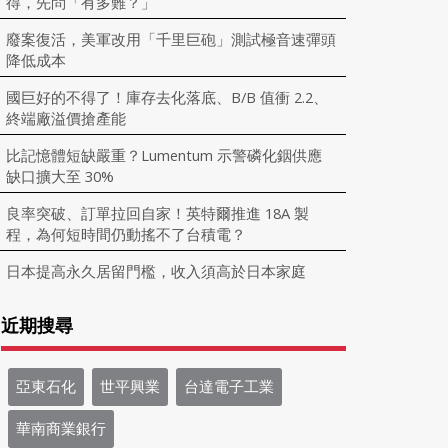
得，先問「有多難？」
廢案復活，美軍改用「千里巨砲」測試極音速彈頭
降低成本
國巨好的不得了！庫存去化落底、B/B 值衝 2.2、
終端廠溢價搶產能
比記憶體短缺嚴重？Lumentum 示警磷化銦供應
缺口擴大至 30%
良率突破、訂單拉回自家！英特爾推進 18A 製
程，為何短時間仍動搖不了台積電？
日本提高永久居留門檻，收入須高於日本家庭
近期搜尋
亞東石化
世平興業
台達電子工業
華南商業銀行