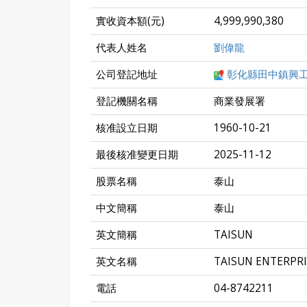
實收資本額(元)
4,999,990,380
代表人姓名
劉偉龍
公司登記地址
彰化縣田中鎮興工
登記機關名稱
商業發展署
核准設立日期
1960-10-21
最後核准變更日期
2025-11-12
股票名稱
泰山
中文簡稱
泰山
英文簡稱
TAISUN
英文名稱
TAISUN ENTERPRI
電話
04-8742211