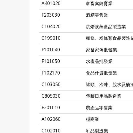
A401020
家畜禽飼育業
F203030
酒精零售業
C104020
烘焙炊蒸食品製造業
C199010
麵條、粉條類食品製造
F101040
家畜家禽批發業
F101050
水產品批發業
F102170
食品什貨批發業
C103050
罐頭、冷凍、脫水及醃
C805030
塑膠日用品製造業
F201010
農產品零售業
A102060
糧商業
C102010
乳品製造業