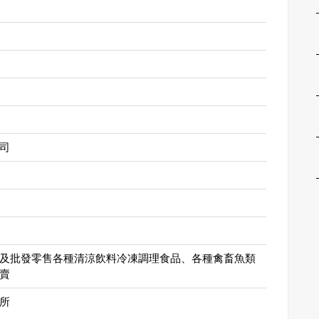
司
及批發零售各種清涼飲料冷凍調理食品、各種禽畜魚類
賣
所