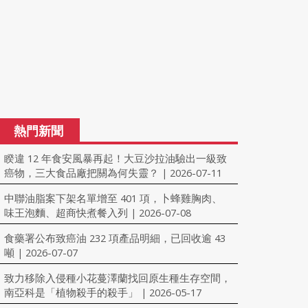
熱門新聞
睽違 12 年食安風暴再起！大豆沙拉油驗出一級致
癌物，三大食品廠把關為何失靈？
2026-07-11
|
中聯油脂案下架名單增至 401 項，卜蜂雞胸肉、
味王泡麵、超商快煮餐入列
2026-07-08
|
食藥署公布致癌油 232 項產品明細，已回收逾 43
噸
2026-07-07
|
致力移除入侵種小花蔓澤蘭找回原生種生存空間，
南亞科是「植物殺手的殺手」
2026-05-17
|