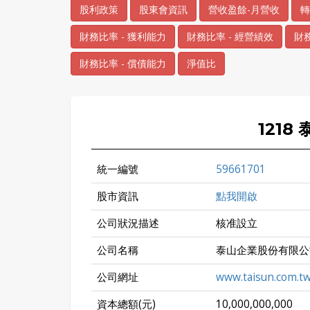
股利政策
股東會資訊
營收盈餘-月營收
轉
財務比率 - 獲利能力
財務比率 - 經營績效
財務
財務比率 - 償債能力
淨值比
1218
統一編號
59661701
股市資訊
點我開啟
公司狀況描述
核准設立
公司名稱
泰山企業股份有限公
公司網址
www.taisun.com.t
資本總額(元)
10,000,000,000