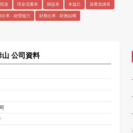
投資
現金流量表
損益表
本益比
資產負債表
比率 - 經營能力
財務比率 - 財務結構
 泰山 公司資料
司
w