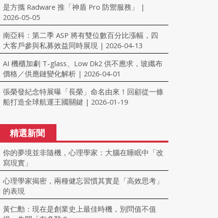
是方攜 Radware 推「神盾 Pro 防禦服務」
|
2026-05-05
南亞科：第二季 ASP 將有雙位數百分比漲幅，四
大客戶參與私募效益同時展現
2026-04-13
|
AI 機櫃加劇 T-glass、Low Dk2 供不應求，玻纖布
價格／供應鏈變化解析
2026-04-01
|
張榮發紀念特展曝「長榮」命名由來！回顧從一條
船打造全球航運王國關鍵
2026-01-19
|
精選新聞
你的夢境並非隨機，心理學家：大腦在睡眠中「改
寫現實」
心理學家揭密，兩種健忘習慣其實是「高效思考」
的表現
黃仁勳：現在是創業史上最佳時機，別問值不值