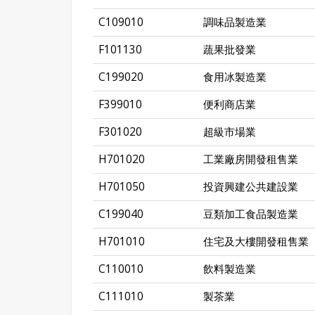
C109010
調味品製造業
F101130
蔬果批發業
C199020
食用冰製造業
F399010
便利商店業
F301020
超級市場業
H701020
工業廠房開發租售業
H701050
投資興建公共建設業
C199040
豆類加工食品製造業
H701010
住宅及大樓開發租售業
C110010
飲料製造業
C111010
製茶業