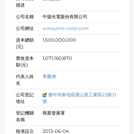
描述
公司名稱
中揚光電股份有限公司
公司網址
www.jmo-corp.com
資本總額
1,500,000,000
(元)
實收資本
1,071,160,870
額(元)
代表人姓
李榮洲
名
公司登記
臺中市南屯區寶山里工業區22路21
地址
號
登記機關
商業發展署
名稱
核准設立
2013-06-04