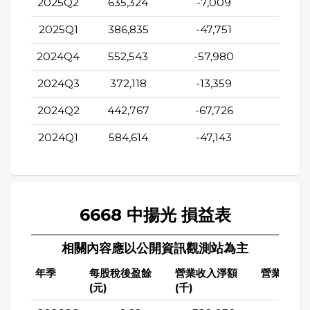
2025Q2
635,324
-7,009
115,9
2025Q1
386,835
-47,751
-55,1
2024Q4
552,543
-57,980
29,9
2024Q3
372,118
-13,359
13,4
2024Q2
442,767
-67,726
-80,9
2024Q1
584,614
-47,143
-41,9
6668 中揚光 損益表
相關內容應以公開資訊觀測站為主
年季
每股稅後盈餘
營業收入淨額
營業成本(
(元)
(千)