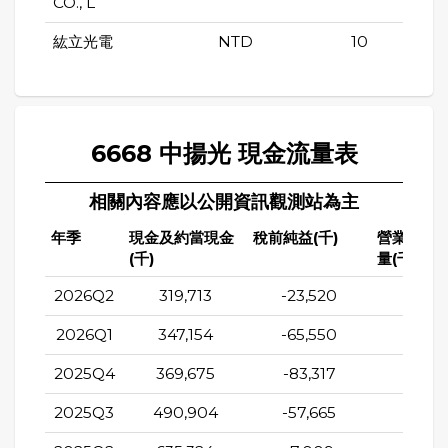
CO., L
紘立光電
NTD
10
6668 中揚光 現金流量表
相關內容應以公開資訊觀測站為主
年季
現金及約當現金
稅前純益(千)
營業活動
(千)
量(千)
2026Q2
319,713
-23,520
-86,2
2026Q1
347,154
-65,550
-27,2
2025Q4
369,675
-83,317
-7,9
2025Q3
490,904
-57,665
-40,6