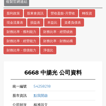
複製官網連結
股利政策
股東會資訊
營收盈餘-月營收
轉投資
現金流量表
損益表
本益比
資產負債表
財務比率 - 獲利能力
財務比率 - 經營績效
財務比率 - 經營能力
財務比率 - 財務結構
財務比率 - 償債能力
淨值比
6668 中揚光 公司資料
統一編號
54258218
股市資訊
點我開啟
公司狀況
核准設立