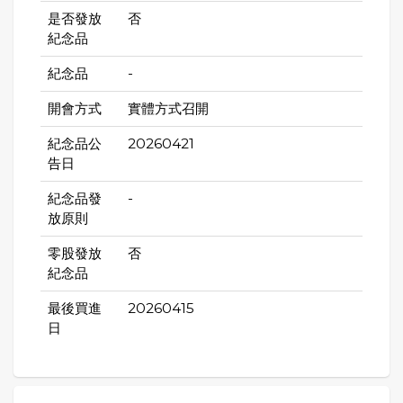
是否發放
否
紀念品
紀念品
-
開會方式
實體方式召開
紀念品公
20260421
告日
紀念品發
-
放原則
零股發放
否
紀念品
最後買進
20260415
日