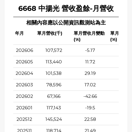
6668 中揚光 營收盈餘-月營收
相關內容應以公開資訊觀測站為主
年月
單月營收(千)
單月營收月變動
單月營收
(%)
(%)
202606
107,572
-5.17
9.38
202605
113,440
11.72
12.1
202604
101,538
29.19
10.19
202603
78,596
17.02
8.49
202602
67,166
-42.66
2.07
202601
117,143
-19.5
41.2
202512
145,524
22.58
43.4
202511
118,714
21.49
86.5