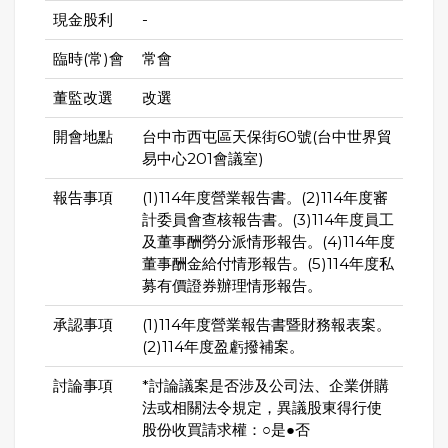
現金股利
-
臨時(常)會
常會
董監改選
改選
開會地點
台中市西屯區天保街60號(台中世界貿
易中心201會議室)
報告事項
(1)114年度營業報告書。(2)114年度審
計委員會查核報告書。(3)114年度員工
及董事酬勞分派情形報告。(4)114年度
董事酬金給付情形報告。(5)114年度私
募有價證券辦理情形報告。
承認事項
(1)114年度營業報告書暨財務報表案。
(2)114年度盈虧撥補案。
討論事項
*討論議案是否涉及公司法、企業併購
法或相關法令規定，異議股東得行使
股份收買請求權：○是●否