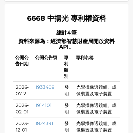
6668 中揚光 專利權資料
總計4筆
資料來源為：經濟部智慧財產局開放資料
API。
公開公
公開公告號
專
專利名稱
告日期
利
類
別
2026-
I933409
發
光學攝像透鏡組、成
07-21
明
像裝置及電子裝置
2026-
I914101
發
光學攝像透鏡組、成
02-01
明
像裝置及電子裝置
2023-
I824391
發
光學攝像透鏡組、成
12-01
明
像裝置及電子裝置