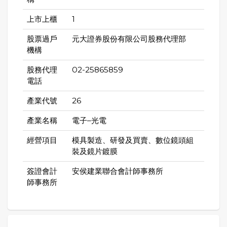
上市上櫃
1
股票過戶
元大證券股份有限公司股務代理部
機構
股務代理
02-25865859
電話
產業代號
26
產業名稱
電子–光電
經營項目
模具製造、研發及買賣、數位鏡頭組
裝及鏡片鍍膜
簽證會計
安侯建業聯合會計師事務所
師事務所