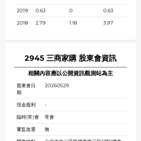
2019
0.63
0
0.63
2018
2.79
1.18
3.97
2945 三商家購 股東會資訊
相關內容應以公開資訊觀測站為主
股東會日
20260529
期
現金股利
-
臨時(常)會
常會
董監改選
無