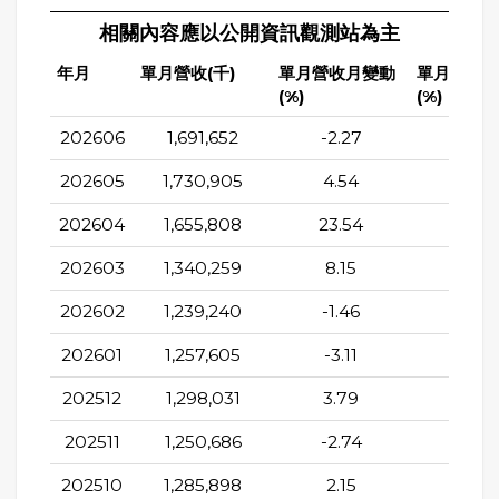
相關內容應以公開資訊觀測站為主
年月
單月營收(千)
單月營收月變動
單月營收
(%)
(%)
202606
1,691,652
-2.27
39.0
202605
1,730,905
4.54
40.9
202604
1,655,808
23.54
38.5
202603
1,340,259
8.15
13.3
202602
1,239,240
-1.46
17.16
202601
1,257,605
-3.11
1.94
202512
1,298,031
3.79
5.93
202511
1,250,686
-2.74
6.12
202510
1,285,898
2.15
-0.5