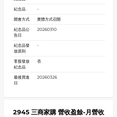
紀念品
-
開會方式
實體方式召開
紀念品公
20260310
告日
紀念品發
-
放原則
零股發放
否
紀念品
最後買進
20260326
日
2945 三商家購 營收盈餘-月營收