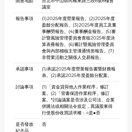
開會地點
台北市中山區民權東路三段6號8樓會
議室
報告事項
(1)2025年度營業報告。(2)2025年度
盈餘分配報告。(3)2025年度員工及董
事酬勞報告。(4)董事酬金報告。(5)審
計暨風險管理委員會查核2025年度決
算表冊報告。(6)審計暨風險管理委員
會與內部稽核主管溝通情形報告。(7)
非營業活動之關係人交易報告。
承認事項
(1)承認2025年度營業報告書暨財務報
表。(2)承認2025年度盈餘分配案。
討論事項
(1)「資金貸與他人作業程序」修訂
案。(2)「背書保證作業程序」修訂
案。*討論議案是否涉及公司法、企業
併購法或相關法令規定，異議股東得
行使股份收買請求權：○是●否
是否發放
否
紀念品