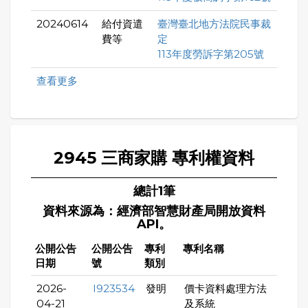
20240614
給付資遣
臺灣臺北地方法院民事裁
費等
定
113年度勞訴字第205號
查看更多
2945 三商家購 專利權資料
總計1筆
資料來源為：經濟部智慧財產局開放資料
API。
公開公告
公開公告
專利
專利名稱
日期
號
類別
2026-
I923534
發明
價卡資料處理方法
04-21
及系統