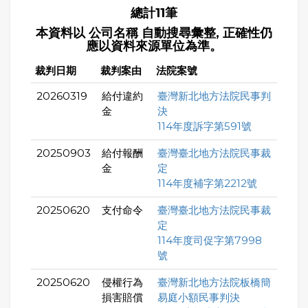
總計11筆
本資料以 公司名稱 自動搜尋彙整, 正確性仍
應以資料來源單位為準。
裁判日期
裁判案由
法院案號
20260319
給付違約
臺灣新北地方法院民事判
金
決
114年度訴字第591號
20250903
給付報酬
臺灣臺北地方法院民事裁
金
定
114年度補字第2212號
20250620
支付命令
臺灣臺北地方法院民事裁
定
114年度司促字第7998
號
20250620
侵權行為
臺灣新北地方法院板橋簡
損害賠償
易庭小額民事判決