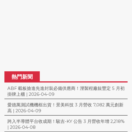
熱門新聞
ABF 載板搶進先進封裝必備供應商！溼製程廠敍豐定 5 月初
掛牌上櫃
|
2026-04-09
愛德萬測試機機框出貨！景美科技 3 月營收 7,082 萬元創新
高
|
2026-04-09
跨入半導體平台收成期！駿吉-KY 公告 3 月營收年增 2,218%
|
2026-04-08