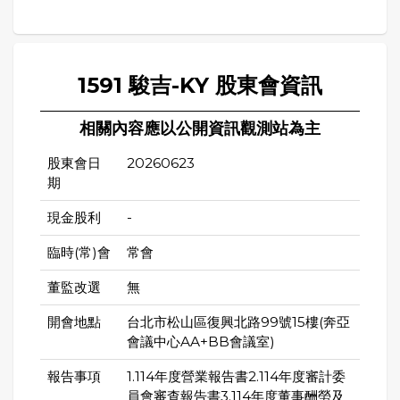
1591 駿吉-KY 股東會資訊
相關內容應以公開資訊觀測站為主
股東會日
20260623
期
現金股利
-
臨時(常)會
常會
董監改選
無
開會地點
台北市松山區復興北路99號15樓(奔亞
會議中心AA+BB會議室)
報告事項
1.114年度營業報告書2.114年度審計委
員會審查報告書3.114年度董事酬勞及