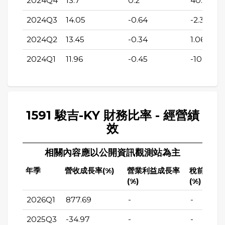
2024Q4
13.7
0.2
40.24
2024Q3
14.05
-0.64
-2.31
2024Q2
13.45
-0.34
1.06
2024Q1
11.96
-0.45
-10.53
1591 駿吉-KY 財務比率 - 經營績
效
相關內容應以公開資訊觀測站為主
年季
營收成長率(%)
營業利益成長率
稅前純益
(%)
(%)
2026Q1
877.69
-
-
2025Q3
-34.97
-
-