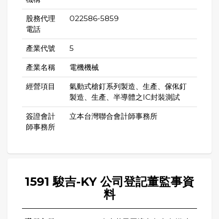
股務代理
022586-5859
電話
產業代號
5
產業名稱
電機機械
經營項目
氣動式槍釘系列製造、生產、傢俬釘
製造、生產、半導體之IC封裝測試
簽證會計
立本台灣聯合會計師事務所
師事務所
1591 駿吉-KY 公司登記董監事資
料