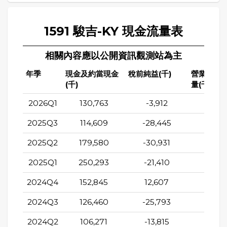
1591 駿吉-KY 現金流量表
相關內容應以公開資訊觀測站為主
年季
現金及約當現金
稅前純益(千)
營業活動
(千)
量(千)
2026Q1
130,763
-3,912
-56,4
2025Q3
114,609
-28,445
-46,3
2025Q2
179,580
-30,931
-68,8
2025Q1
250,293
-21,410
15,2
2024Q4
152,845
12,607
28,8
2024Q3
126,460
-25,793
1,97
2024Q2
106,271
-13,815
-8,59