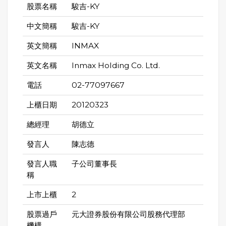
股票名稱
駿吉-KY
中文簡稱
駿吉-KY
英文簡稱
INMAX
英文名稱
Inmax Holding Co. Ltd.
電話
02-77097667
上櫃日期
20120323
總經理
胡德立
發言人
陳志德
發言人職
子公司董事長
稱
上市上櫃
2
股票過戶
元大證券股份有限公司股務代理部
機構