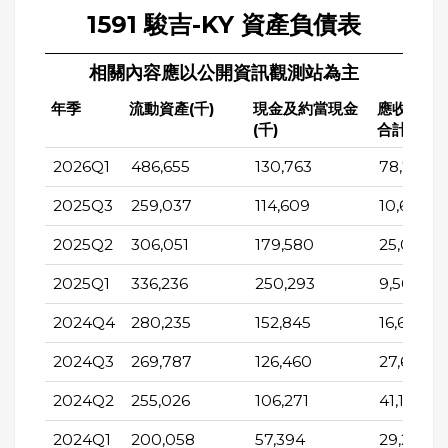
1591 駿吉-KY 資產負債表
相關內容應以公開資訊觀測站為主
年季
流動資產(千)
現金及約當現金
應收帳款
(千)
合計(千)
2026Q1
486,655
130,763
78,763
2025Q3
259,037
114,609
10,623
2025Q2
306,051
179,580
25,060
2025Q1
336,236
250,293
9,504
2024Q4
280,235
152,845
16,698
2024Q3
269,787
126,460
27,636
2024Q2
255,026
106,271
41,165
2024Q1
200,058
57,394
29,235