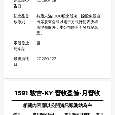
紀念品公
20260428
告日
紀念品發
持股未滿1000股之股東，除股東親自
放原則
出席股東會或以電子方式行使表決權
者得領取外，本公司將不予發放紀念
品。
零股發放
否
紀念品
最後買進
20260422
日
1591 駿吉-KY 營收盈餘-月營收
相關內容應以公開資訊觀測站為主
年月
單月營收(千)
單月營收月變動
單月營收