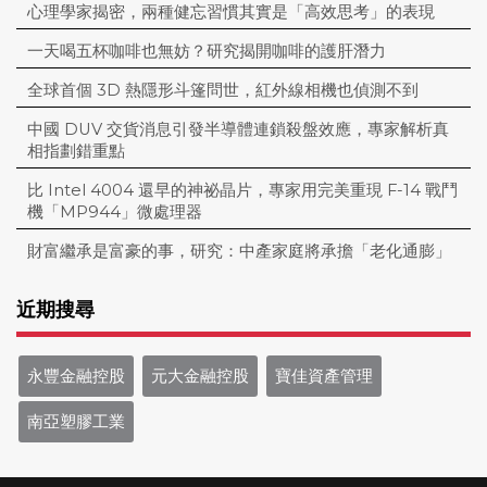
心理學家揭密，兩種健忘習慣其實是「高效思考」的表現
一天喝五杯咖啡也無妨？研究揭開咖啡的護肝潛力
全球首個 3D 熱隱形斗篷問世，紅外線相機也偵測不到
中國 DUV 交貨消息引發半導體連鎖殺盤效應，專家解析真
相指劃錯重點
比 Intel 4004 還早的神祕晶片，專家用完美重現 F-14 戰鬥
機「MP944」微處理器
財富繼承是富豪的事，研究：中產家庭將承擔「老化通膨」
近期搜尋
永豐金融控股
元大金融控股
寶佳資產管理
南亞塑膠工業