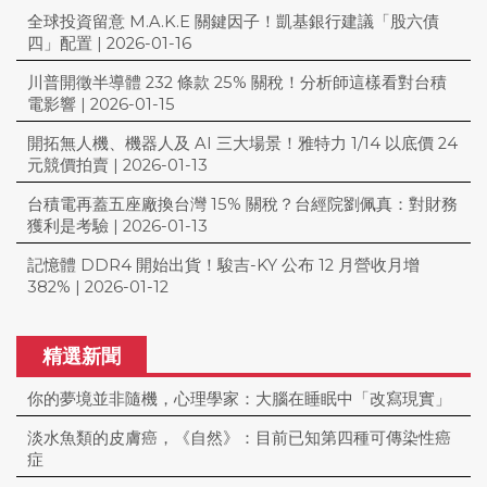
全球投資留意 M.A.K.E 關鍵因子！凱基銀行建議「股六債
四」配置
|
2026-01-16
川普開徵半導體 232 條款 25% 關稅！分析師這樣看對台積
電影響
|
2026-01-15
開拓無人機、機器人及 AI 三大場景！雅特力 1/14 以底價 24
元競價拍賣
|
2026-01-13
台積電再蓋五座廠換台灣 15% 關稅？台經院劉佩真：對財務
獲利是考驗
|
2026-01-13
記憶體 DDR4 開始出貨！駿吉-KY 公布 12 月營收月增
382%
|
2026-01-12
精選新聞
你的夢境並非隨機，心理學家：大腦在睡眠中「改寫現實」
淡水魚類的皮膚癌，《自然》：目前已知第四種可傳染性癌
症