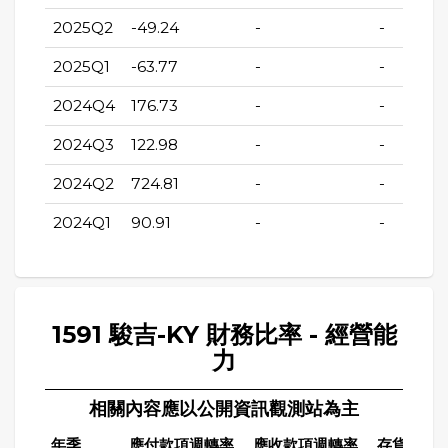
2025Q2
-49.24
-
-
2025Q1
-63.77
-
-
2024Q4
176.73
-
-
2024Q3
122.98
-
-
2024Q2
724.81
-
-
2024Q1
90.91
-
-
1591 駿吉-KY 財務比率 - 經營能
力
相關內容應以公開資訊觀測站為主
年季
應付款項週轉率
應收款項週轉率
存貨週轉率