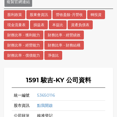
複製官網連結
股利政策
股東會資訊
營收盈餘-月營收
轉投資
現金流量表
損益表
本益比
資產負債表
財務比率 - 獲利能力
財務比率 - 經營績效
財務比率 - 經營能力
財務比率 - 財務結構
財務比率 - 償債能力
淨值比
1591 駿吉-KY 公司資料
統一編號
53650116
股市資訊
點我開啟
公司狀況
核准登記