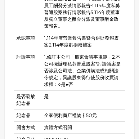
員工酬勞分派情形報告4.114年度私募
普通股案執行情形報告5.114年度董事
及獨立董事之酬金分派及董事酬金政
策報告。
承認事項
1.114年度營業報告書暨合併財務報表
案2.114年度虧損撥補案
討論事項
1.修訂本公司「股東會議事規範」2.本
公司擬辦理私募普通股案*討論議案是
否涉及公司法、企業併購法或相關法
令規定，異議股東得行使股份收買請
求權：○是●否
是否發放
是
紀念品
紀念品
全家便利商店禮物卡50元
開會方式
實體方式召開