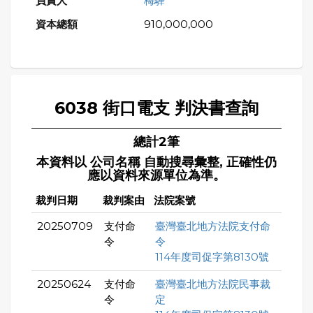
梅驊
910,000,000
6038 街口電支 判決書查詢
總計2筆
本資料以 公司名稱 自動搜尋彙整, 正確性仍
應以資料來源單位為準。
裁判日期
裁判案由
法院案號
20250709
支付命
臺灣臺北地方法院支付命
令
令
114年度司促字第8130號
20250624
支付命
臺灣臺北地方法院民事裁
令
定