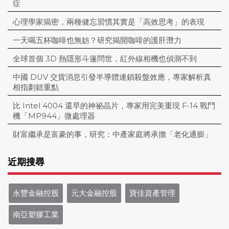
症
心理學家揭密，兩種健忘習慣其實是「高效思考」的表現
一天喝五杯咖啡也無妨？研究揭開咖啡的護肝潛力
全球首個 3D 熱隱形斗篷問世，紅外線相機也偵測不到
中國 DUV 交貨消息引發半導體連鎖殺盤效應，專家解析真
相指劃錯重點
比 Intel 4004 還早的神祕晶片，專家用完美重現 F-14 戰鬥
機「MP944」微處理器
財富繼承是富豪的事，研究：中產家庭將承擔「老化通膨」
近期搜尋
永豐金融控股
元大金融控股
寶佳資產管理
南亞塑膠工業