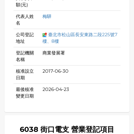
額(元)
代表人姓
梅驊
名
公司登記
臺北市松山區長安東路二段225號7
地址
樓、8樓
登記機關
商業發展署
名稱
核准設立
2017-06-30
日期
最後核准
2026-04-23
變更日期
6038 街口電支 營業登記項目