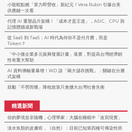
小龍蝦點燃「算力即營收」新紀元！Vera Rubin 引爆台美
供應鏈一次看
代理 AI 重塑晶片架構！「成本才是王道」，ASIC、CPU 與
記憶體牆成新戰場
從 SaaS 到 TaaS：AI 時代為何你不是付月費，而是
Token？
「中小微企業多元振興發展計畫」落實，對提高台灣經濟韌
性有重大幫助
AI 資料傳輸量暴增！WD 談「兩大儲存挑戰」：關鍵在分層
式架構
鼓勵「不勞而獲」降稅政策只會擴大台灣社會失衡
精選新聞
你的夢境並非隨機，心理學家：大腦在睡眠中「改寫現實」
淡水魚類的皮膚癌，《自然》：目前已知第四種可傳染性癌