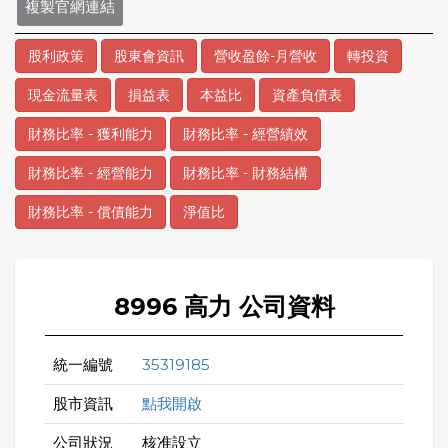
複製官網連結
股利政策
股東會資訊
營收盈餘-月營收
轉投資
現金流量表
損益表
本益比
資產負債表
財務比率 - 獲利能力
財務比率 - 經營績效
財務比率 - 經營能力
財務比率 - 財務結構
財務比率 - 償債能力
淨值比
8996 高力 公司資料
統一編號
35319185
股市資訊
點我開啟
公司狀況
核准設立