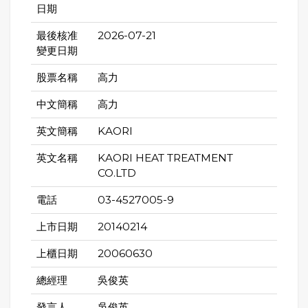
日期
最後核准
2026-07-21
變更日期
股票名稱
高力
中文簡稱
高力
英文簡稱
KAORI
英文名稱
KAORI HEAT TREATMENT
CO.LTD
電話
03-4527005-9
上市日期
20140214
上櫃日期
20060630
總經理
吳俊英
發言人
吳俊英