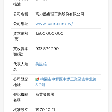
描述
公司名稱
高力熱處理工業股份有限公司
公司網址
www.kaori.com.tw/
資本總額
1,500,000,000
(元)
實收資本
933,874,290
額(元)
代表人姓
吳誌雄
名
公司登記
桃園市中壢區中壢工業區吉林北路
地址
5-2號
登記機關
商業發展署
名稱
核准設立
1970-10-11