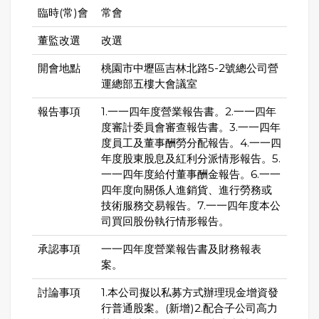
臨時(常)會
常會
董監改選
改選
開會地點
桃園市中壢區吉林北路5-2號總公司營
運總部五樓大會議室
報告事項
1.一一四年度營業報告書。2.一一四年
度審計委員會審查報告書。3.一一四年
度員工及董事酬勞分配報告。4.一一四
年度股東股息及紅利分派情形報告。5.
一一四年度給付董事酬金報告。6.一一
四年度向關係人進銷貨、進行勞務或
技術服務交易報告。7.一一四年度本公
司買回股份執行情形報告。
承認事項
一一四年度營業報告書及財務報表
案。
討論事項
1.本公司擬以私募方式辦理現金增資發
行普通股案。(新增)2.配合子公司高力