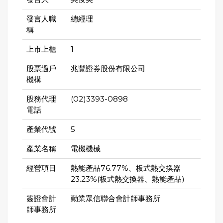
發言人職
總經理
稱
上市上櫃
1
股票過戶
兆豐證券股份有限公司
機構
股務代理
(02)3393-0898
電話
產業代號
5
產業名稱
電機機械
經營項目
熱能產品76.77%、板式熱交換器
23.23%(板式熱交換器、熱能產品)
簽證會計
勤業眾信聯合會計師事務所
師事務所