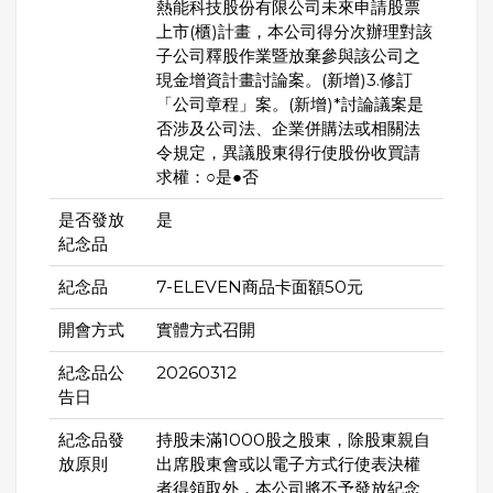
熱能科技股份有限公司未來申請股票
上市(櫃)計畫，本公司得分次辦理對該
子公司釋股作業暨放棄參與該公司之
現金增資計畫討論案。(新增)3.修訂
「公司章程」案。(新增)*討論議案是
否涉及公司法、企業併購法或相關法
令規定，異議股東得行使股份收買請
求權：○是●否
是否發放
是
紀念品
紀念品
7-ELEVEN商品卡面額50元
開會方式
實體方式召開
紀念品公
20260312
告日
紀念品發
持股未滿1000股之股東，除股東親自
放原則
出席股東會或以電子方式行使表決權
者得領取外，本公司將不予發放紀念