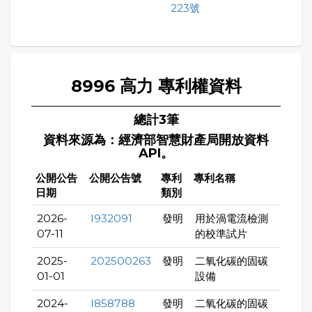
223號
8996 高力 專利權資料
總計3筆
資料來源為：經濟部智慧財產局開放資料
API。
公開公告
公開公告號
專利
專利名稱
日期
類別
2026-
I932091
發明
用於渦電流檢測
07-11
的校準試片
2025-
202500263
發明
二氧化碳的固碳
01-01
設備
2024-
I858788
發明
二氧化碳的固碳