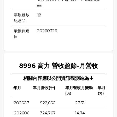
品。
零股發放
否
紀念品
最後買進
20260326
日
8996 高力 營收盈餘-月營收
相關內容應以公開資訊觀測站為主
年月
單月營收(千)
單月營收月變動
單月營收
(%)
(%)
202607
922,666
27.31
57.6
202606
724,767
14.74
37.5