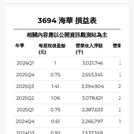
3694 海華 損益表
相關內容應以公開資訊觀測站為主
年季
每股稅後盈餘
營業收入淨額
營業成本(
(元)
(千)
2026Q1
1
3,021,746
2,575,
2025Q4
0.75
2,553,345
2,162,
2025Q3
1.41
3,394,904
2,909,
2025Q2
1.06
3,078,621
2,647,
2025Q1
0.75
2,387,633
2,025,
2024Q4
0.61
2,266,797
1,927,
2024Q3
0.92
2,537,559
2,163,