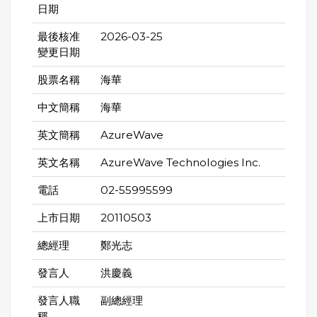
日期
最後核准
2026-03-25
變更日期
股票名稱
海華
中文簡稱
海華
英文簡稱
AzureWave
英文名稱
AzureWave Technologies Inc.
電話
02-55995599
上市日期
20110503
總經理
鄭光志
發言人
洪慶義
發言人職
副總經理
稱