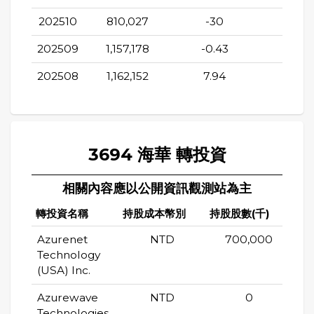
202510
810,027
-30
16.35
202509
1,157,178
-0.43
38.1
202508
1,162,152
7.94
39.7
3694 海華 轉投資
相關內容應以公開資訊觀測站為主
轉投資名稱
持股成本幣別
持股股數(千)
持股
Azurenet
NTD
700,000
Technology
(USA) Inc.
Azurewave
NTD
0
Technologies