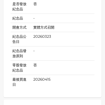
是否發放
否
紀念品
紀念品
-
開會方式
實體方式召開
紀念品公
20260323
告日
紀念品發
-
放原則
零股發放
否
紀念品
最後買進
20260415
日