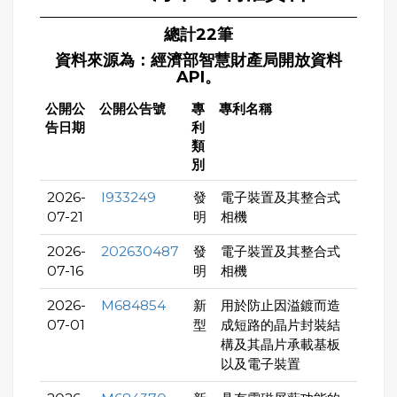
總計22筆
資料來源為：經濟部智慧財產局開放資料
API。
公開公
公開公告號
專
專利名稱
告日期
利
類
別
2026-
I933249
發
電子裝置及其整合式
07-21
明
相機
2026-
202630487
發
電子裝置及其整合式
07-16
明
相機
2026-
M684854
新
用於防止因溢鍍而造
07-01
型
成短路的晶片封裝結
構及其晶片承載基板
以及電子裝置