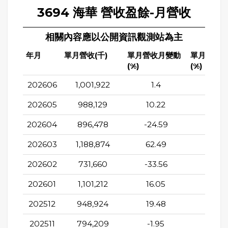
3694 海華 營收盈餘-月營收
相關內容應以公開資訊觀測站為主
年月
單月營收(千)
單月營收月變動
單月營收
(%)
(%)
202606
1,001,922
1.4
-4.7
202605
988,129
10.22
-9.4
202604
896,478
-24.59
-3.35
202603
1,188,874
62.49
27.3
202602
731,660
-33.56
-3.6
202601
1,101,212
16.05
58.5
202512
948,924
19.48
18.9
202511
794,209
-1.95
2.7