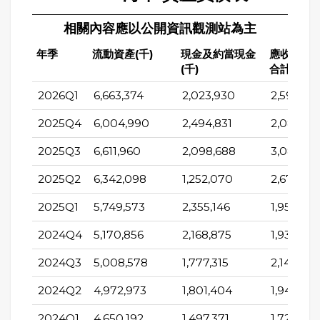
相關內容應以公開資訊觀測站為主
年季
流動資產(千)
現金及約當現金
應收帳款
(千)
合計(千)
2026Q1
6,663,374
2,023,930
2,596,163
2025Q4
6,004,990
2,494,831
2,080,86
2025Q3
6,611,960
2,098,688
3,086,63
2025Q2
6,342,098
1,252,070
2,676,195
2025Q1
5,749,573
2,355,146
1,959,47
2024Q4
5,170,856
2,168,875
1,934,186
2024Q3
5,008,578
1,777,315
2,148,014
2024Q2
4,972,973
1,801,404
1,947,175
2024Q1
4,650,192
1,497,371
1,724,94