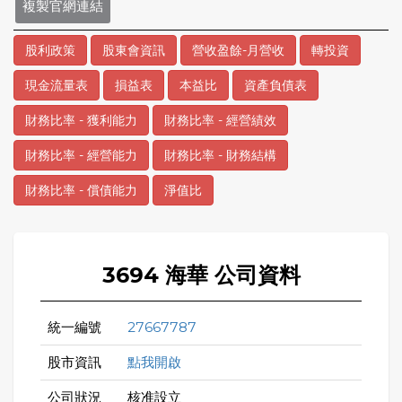
複製官網連結
股利政策
股東會資訊
營收盈餘-月營收
轉投資
現金流量表
損益表
本益比
資產負債表
財務比率 - 獲利能力
財務比率 - 經營績效
財務比率 - 經營能力
財務比率 - 財務結構
財務比率 - 償債能力
淨值比
3694 海華 公司資料
統一編號
27667787
股市資訊
點我開啟
公司狀況
核准設立