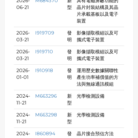
2026-
M684370
新
具有電磁屏蔽功能的
06-21
型
晶片封裝結構及其晶
片承載基板以及電子
裝置
2026-
I919709
發
影像擷取模組以及可
03-21
明
攜式電子裝置
2026-
I919710
發
影像擷取模組以及可
03-21
明
攜式電子裝置
2026-
I910918
發
運用歷史數據關聯性
01-01
明
產生功率補償值的方
法與無線通訊模組
2024-
M663296
新
光學檢測設備
11-21
型
2024-
M663298
新
光學檢測設備
11-21
型
2024-
I860894
發
晶片接合預估方法