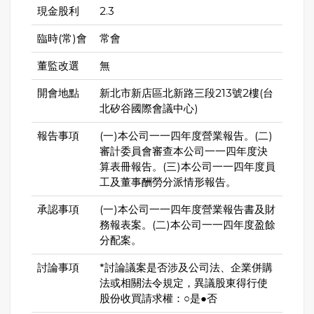
現金股利
2.3
臨時(常)會
常會
董監改選
無
開會地點
新北市新店區北新路三段213號2樓(台
北矽谷國際會議中心)
報告事項
(一)本公司一一四年度營業報告。(二)
審計委員會審查本公司一一四年度決
算表冊報告。(三)本公司一一四年度員
工及董事酬勞分派情形報告。
承認事項
(一)本公司一一四年度營業報告書及財
務報表案。(二)本公司一一四年度盈餘
分配案。
討論事項
*討論議案是否涉及公司法、企業併購
法或相關法令規定，異議股東得行使
股份收買請求權：○是●否