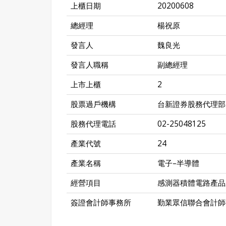
上櫃日期
20200608
總經理
楊祝原
發言人
魏良光
發言人職稱
副總經理
上市上櫃
2
股票過戶機構
台新證券股務代理部
股務代理電話
02-25048125
產業代號
24
產業名稱
電子–半導體
經營項目
感測器積體電路產品
簽證會計師事務所
勤業眾信聯合會計師