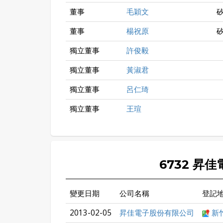
董事
毛穎文
董事
楊祝原
獨立董事
許俊毅
獨立董事
黃淑君
獨立董事
呂仁琦
獨立董事
王瑄
6732 昇
變更日期
公司名稱
登記
2013-02-05
昇佳電子股份有限公司
新