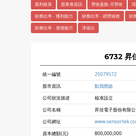
股利政策
股東會資訊
營收盈餘-月營收
現
財務比率 - 獲利能力
財務比率 - 經營績效
財務
財務比率 - 償債能力
淨值比
6732 
統一編號
25079572
股市資訊
點我開啟
公司狀況描述
核准設立
公司名稱
昇佳電子股份有限公
公司網址
www.sensortek.co
資本總額(元)
800,000,000