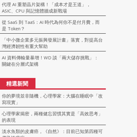
代理 AI 重塑晶片架構！「成本才是王道」，
ASIC、CPU 與記憶體牆成新戰場
從 SaaS 到 TaaS：AI 時代為何你不是付月費，而
是 Token？
「中小微企業多元振興發展計畫」落實，對提高台
灣經濟韌性有重大幫助
AI 資料傳輸量暴增！WD 談「兩大儲存挑戰」：
關鍵在分層式架構
精選新聞
你的夢境並非隨機，心理學家：大腦在睡眠中「改
寫現實」
心理學家揭密，兩種健忘習慣其實是「高效思考」
的表現
淡水魚類的皮膚癌，《自然》：目前已知第四種可