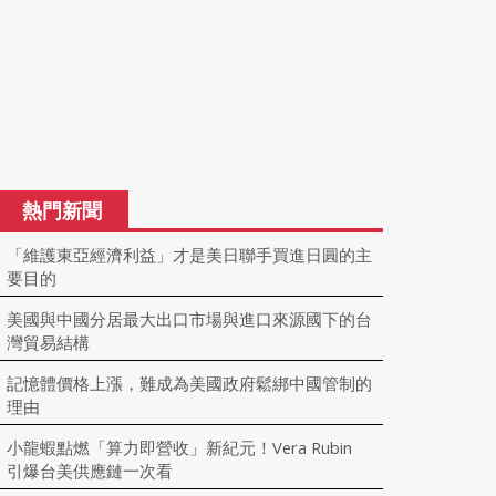
熱門新聞
「維護東亞經濟利益」才是美日聯手買進日圓的主
要目的
美國與中國分居最大出口市場與進口來源國下的台
灣貿易結構
記憶體價格上漲，難成為美國政府鬆綁中國管制的
理由
小龍蝦點燃「算力即營收」新紀元！Vera Rubin
引爆台美供應鏈一次看