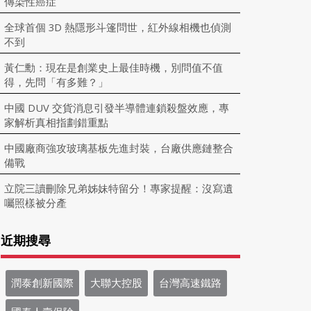
傳染性癌症
全球首個 3D 熱隱形斗篷問世，紅外線相機也偵測
不到
黃仁勳：現在是創業史上最佳時機，別問值不值
得，先問「有多難？」
中國 DUV 交貨消息引發半導體連鎖殺盤效應，專
家解析真相指劃錯重點
中國廠商強攻玻璃基板先進封裝，台廠供應鏈整合
備戰
立院三讀刪除兄弟姊妹特留分！專家提醒：沒寫遺
囑照樣被分產
近期搜尋
潤泰創新國際
大聯大控股
台灣高速鐵路