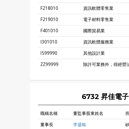
F218010
資訊軟體零售業
F219010
電子材料零售業
F401010
國際貿易業
I301010
資訊軟體服務業
I599990
其他設計業
ZZ99999
除許可業務外，得經營
6732 昇佳電
職稱名稱
董監事股東姓名
董事長
李盛樞