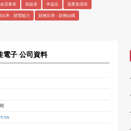
金流量表
損益表
本益比
資產負債表
比率 - 經營能力
財務比率 - 財務結構
昇佳電子 公司資料
司
m.tw