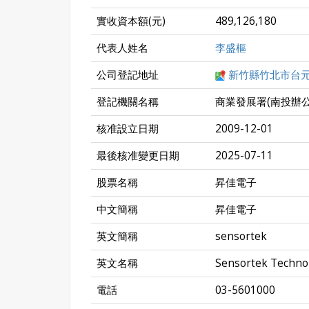
實收資本額(元)
489,126,180
代表人姓名
李盛樞
公司登記地址
新竹縣竹北市台元
登記機關名稱
商業發展署(南投辦公
核准設立日期
2009-12-01
最後核准變更日期
2025-07-11
股票名稱
昇佳電子
中文簡稱
昇佳電子
英文簡稱
sensortek
英文名稱
Sensortek Technol
電話
03-5601000