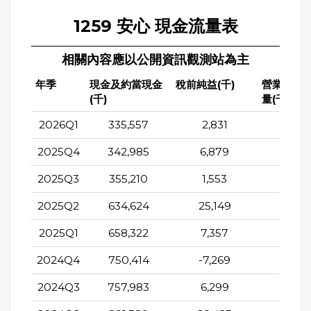
1259 安心 現金流量表
相關內容應以公開資訊觀測站為主
年季
現金及約當現金
稅前純益(千)
營業活動
(千)
量(千)
2026Q1
335,557
2,831
152,0
2025Q4
342,985
6,879
201,4
2025Q3
355,210
1,553
191,9
2025Q2
634,624
25,149
232,4
2025Q1
658,322
7,357
159,7
2024Q4
750,414
-7,269
178,1
2024Q3
757,983
6,299
102,4