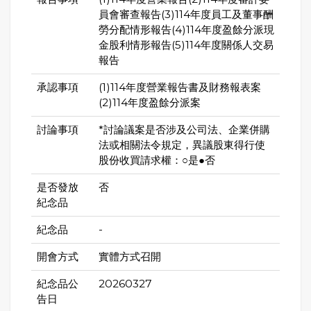
員會審查報告(3)114年度員工及董事酬
勞分配情形報告(4)114年度盈餘分派現
金股利情形報告(5)114年度關係人交易
報告
承認事項
(1)114年度營業報告書及財務報表案
(2)114年度盈餘分派案
討論事項
*討論議案是否涉及公司法、企業併購
法或相關法令規定，異議股東得行使
股份收買請求權：○是●否
是否發放
否
紀念品
紀念品
-
開會方式
實體方式召開
紀念品公
20260327
告日