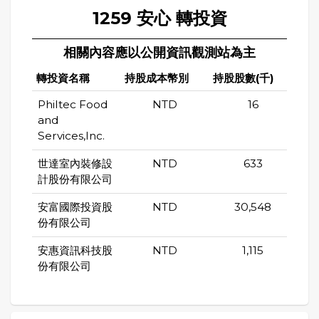
1259 安心 轉投資
相關內容應以公開資訊觀測站為主
轉投資名稱
持股成本幣別
持股股數(千)
持股
Philtec Food
NTD
16
and
Services,Inc.
世達室內裝修設
NTD
633
計股份有限公司
安富國際投資股
NTD
30,548
份有限公司
安惠資訊科技股
NTD
1,115
份有限公司