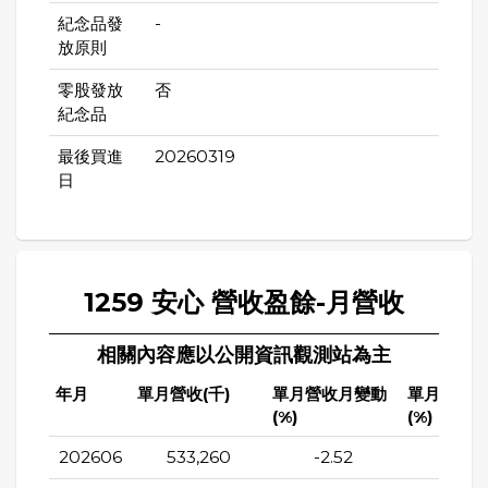
紀念品發
-
放原則
零股發放
否
紀念品
最後買進
20260319
日
1259 安心 營收盈餘-月營收
相關內容應以公開資訊觀測站為主
年月
單月營收(千)
單月營收月變動
單月營收
(%)
(%)
202606
533,260
-2.52
2.95