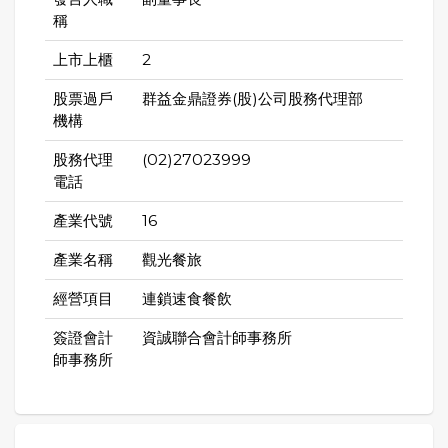
稱
上市上櫃
2
股票過戶
群益金鼎證券(股)公司股務代理部
機構
股務代理
(02)27023999
電話
產業代號
16
產業名稱
觀光餐旅
經營項目
連鎖速食餐飲
簽證會計
資誠聯合會計師事務所
師事務所