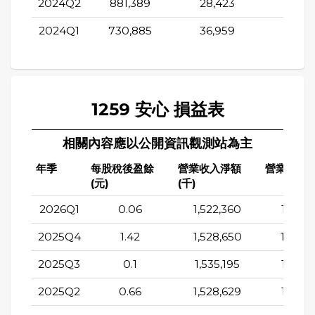
2024Q2
881,389
28,423
266,5
2024Q1
730,885
36,959
229,3
1259 安心 損益表
相關內容應以公開資訊觀測站為主
年季
每股稅後盈餘
營業收入淨額
營業成本(
(元)
(千)
2026Q1
0.06
1,522,360
1,175,
2025Q4
1.42
1,528,650
1,176,
2025Q3
0.1
1,535,195
1,187,
2025Q2
0.66
1,528,629
1,186,