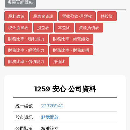
複製官網連結
股利政策
股東會資訊
營收盈餘-月營收
轉投資
現金流量表
損益表
本益比
資產負債表
財務比率 - 獲利能力
財務比率 - 經營績效
財務比率 - 經營能力
財務比率 - 財務結構
財務比率 - 償債能力
淨值比
1259 安心 公司資料
統一編號
23928945
股市資訊
點我開啟
公司狀況
核准設立