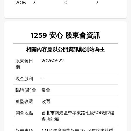
2016
3
0
3
1259 安心 股東會資訊
相關內容應以公開資訊觀測站為主
股東會日
20260522
期
現金股利
-
臨時(常)會
常會
董監改選
改選
開會地點
台北市南港區忠孝東路七段508號2樓
多功能廳
報告事項
(1)114年度營業報告(2)114年度審計委