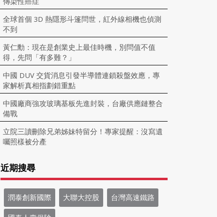
傳染性癌症
全球首個 3D 熱隱形斗篷問世，紅外線相機也偵測
不到
黃仁勳：現在是創業史上最佳時機，別問值不值
得，先問「有多難？」
中國 DUV 交貨消息引發半導體連鎖殺盤效應，專
家解析真相指劃錯重點
中國廠商強攻玻璃基板先進封裝，台廠供應鏈整合
備戰
立院三讀刪除兄弟姊妹特留分！專家提醒：沒寫遺
囑照樣被分產
近期搜尋
潤泰創新國際
大聯大控股
台灣高速鐵路