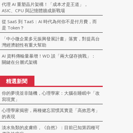
代理 AI 重塑晶片架構！「成本才是王道」，
ASIC、CPU 與記憶體牆成新戰場
從 SaaS 到 TaaS：AI 時代為何你不是付月費，而
是 Token？
「中小微企業多元振興發展計畫」落實，對提高台
灣經濟韌性有重大幫助
AI 資料傳輸量暴增！WD 談「兩大儲存挑戰」：
關鍵在分層式架構
精選新聞
你的夢境並非隨機，心理學家：大腦在睡眠中「改
寫現實」
心理學家揭密，兩種健忘習慣其實是「高效思考」
的表現
淡水魚類的皮膚癌，《自然》：目前已知第四種可