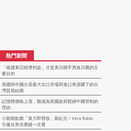
熱門新聞
「維護東亞經濟利益」才是美日聯手買進日圓的主
要目的
美國與中國分居最大出口市場與進口來源國下的台
灣貿易結構
記憶體價格上漲，難成為美國政府鬆綁中國管制的
理由
小龍蝦點燃「算力即營收」新紀元！Vera Rubin
引爆台美供應鏈一次看