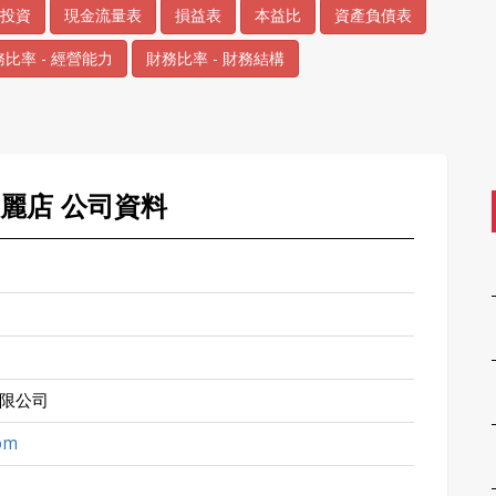
投資
現金流量表
損益表
本益比
資產負債表
比率 - 經營能力
財務比率 - 財務結構
 力麗店 公司資料
限公司
om