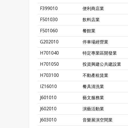
F399010
便利商店業
F501030
飲料店業
F501060
餐館業
G202010
停車場經營業
H701040
特定專業區開發業
H701050
投資興建公共建設業
H703100
不動產租賃業
IZ16010
餐具清洗業
J601010
藝文服務業
J602010
演藝活動業
J603010
音樂展演空間業