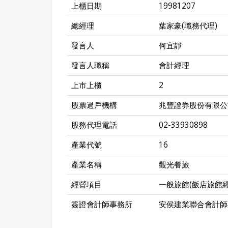
上櫃日期
19981207
總經理
葉家豪(職務代理)
發言人
何宜靜
發言人職稱
會計經理
上市上櫃
2
股票過戶機構
兆豐證券股份有限公
股務代理電話
02-33930898
產業代號
16
產業名稱
觀光餐旅
經營項目
一般旅館(飯店旅館
簽證會計師事務所
安侯建業聯合會計師