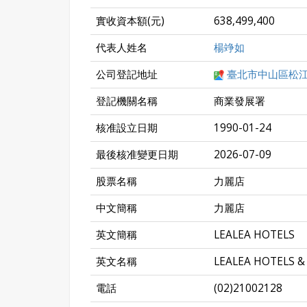
實收資本額(元)
638,499,400
代表人姓名
楊竫如
公司登記地址
臺北市中山區松江
登記機關名稱
商業發展署
核准設立日期
1990-01-24
最後核准變更日期
2026-07-09
股票名稱
力麗店
中文簡稱
力麗店
英文簡稱
LEALEA HOTELS
英文名稱
LEALEA HOTELS & 
電話
(02)21002128